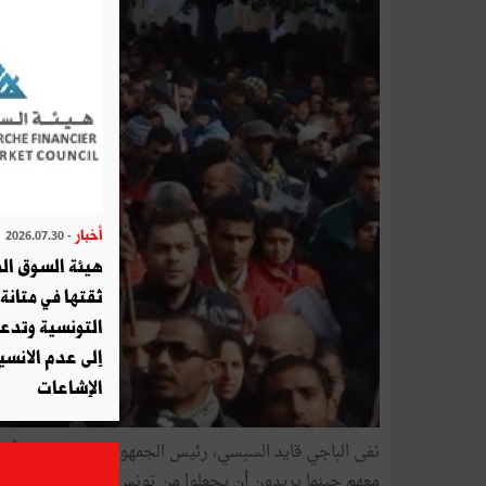
أخبار
- 2026.07.30
هيئة السوق الم
ثقتها في متانة 
التونسية وتدع
إلى عدم الانسيا
الإشاعات
نفى الباجي قايد السبسي، رئيس الجمهورية، في حديث ٲدلى ب
معهم حينما يريدون أن يجعلوا من تونس دولة يسارية الموق