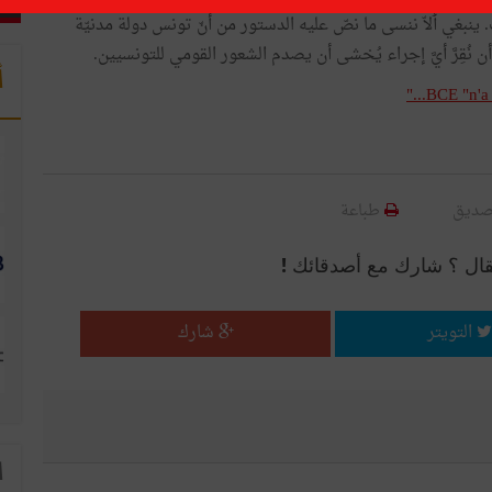
نبغي ٲلاّ ننسى ما نصّ عليه الدستور من أنّ تونس دولة مدنيّة
أن نُقِرَّ أيَّ إجراء يُخشى أن يصدم الشعور القومي للتونسيين.
أ
BCE "n'a 
صديق
طباعة
قال ؟ شارك مع أصدقائك !
التويتر
شارك
ا