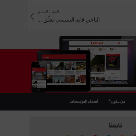
المقال السابق
الباجي قايد السبسي يعلّق ...
من يكون؟
أصداء المؤسسات
تابعنا