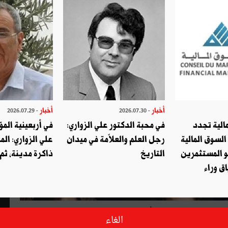
أخبار
أخبار
- 2026.07.29
- 2026.07.30
الية تجدد
في محبة الدكتور علي الزواري:
في أربعينية المؤ
السوق المالية
رجل العلم والعلاّمة في ميدان
علي الزواري: الم
و المستثمرين
التاريخ
ذاكرة مدينة، ثم
ق وراء
ه لمجلة ليدرز، وجود ٲيّة مشكلة مع اليسار لكنّه "ليس على اتفاق
الغاء
ع. وعلى بلادنا أن تناهض مثل هذا المسعى في العمق. مجتمعنا على