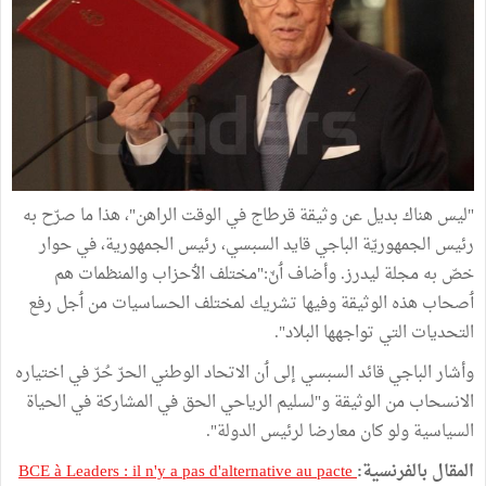
"ليس هناك بديل عن وثيقة قرطاج في الوقت الراهن"، هذا ما صرّح به
رئيس الجمهوريّة الباجي قايد السبسي، رئيس الجمهورية، في حوار
خصّ به مجلة ليدرز. وأضاف ٲنّ:"مختلف الٲحزاب والمنظمات هم
ٲصحاب هذه الوثيقة وفيها تشريك لمختلف الحساسيات من ٲجل رفع
التحديات التي تواجهها البلاد".
وأشار الباجي قائد السبسي إلى ٲن الاتحاد الوطني الحرّ حُرّ في اختياره
الانسحاب من الوثيقة و"لسليم الرياحي الحق في المشاركة في الحياة
السياسية ولو كان معارضا لرئيس الدولة".
المقال بالفرنسية:
BCE à Leaders : il n'y a pas d'alternative au pacte