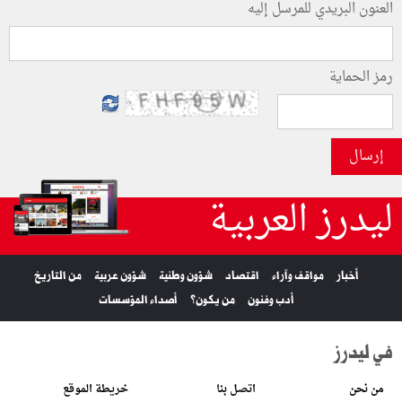
العنون البريدي للمرسل إليه
رمز الحماية
إرسال
ليدرز العربية
أخبار
مواقف وآراء
اقتصاد
شؤون وطنية
شؤون عربية
من التاريخ
أدب وفنون
من يكون؟
أصداء المؤسسات
في ليدرز
من نحن
اتصل بنا
خريطة الموقع