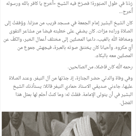
زدْنا في طول الصبّورة! فصرَخ فيه الشيخ «أُخرج يا كافر بالله ورسوله
أُخرج...
كان الشيخ البشير إمام الجمعة في مسجد قريب من منزلنا. ووُفقتُ إلى
الصلاة وراءه مرّات. كان يضفي على خطبته فيضا من مشاعر التقوى
ومخافة الله بالغيب، داعيا المصلـّين إلى مختلف أعمال الخير، والكفّ عن
أيّ مكروه. وأحيانا كان يختنق صوته بالعبرة، فيجهش جموع من
المصلـّين معه بالبكاء.
رحمه الله كان فاضلا، من الصالحين.
وفي وفاة والدتي حضر الجنازة، إذ جدّتها من آل النيفر. وعنـد الصلاة
عليهـا، جاءني صديقـي الاستاذ حمادي النيفر قائلا: يستأذنك الشيخ
البشير في أن يتولى الإمامة. فقلتُ له: وما كنتُ أحلم لها بمثل هذا
الفضل.