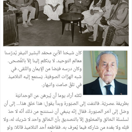
كان شيخنا الأبيّ محمّد البشير النيفر يُدرّسنا
معالم التوحيد. لا يتكلـّم إلينا إلاّ بالفُصحى.
وكان درسه فيْضا من الإيمان والتُقى، في
شبه الهزّات الصوفيّة. يَستمع إليه التلاميذ
في تلقّ صامت وانبهار.
لكنّه أراد يوما أن يُبرهن عن الوحدانيّة
بطريقة عصريّة. فالتفت إلى الصبّورة وبدأ يقول: هذا خلق هذا... إلى أن
وصَل إلى آخر الصبّورة. فقال إنّه ينبغي أن نستنتج من ذلك أنّه لا حدّ
لسلسلة الخالق والمخلوق إلاّ بالتصديق بأنّ الخالق واحد لا شريك له، ولا
قبْله ولا بعْده من شاركه فيما يُعرف به. فقاطعه أحد التلاميذ قائلا: ولو