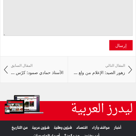
إرسال
المقال التالي
المقال السابق
زهور الصيد: الإعلام من ولع ...
الأستاذ حمادي صمود: كرّس ...
ليدرز العربية
أخبار
مواقف وآراء
اقتصاد
شؤون وطنية
شؤون عربية
من التاريخ
أدب وفنون
من يكون؟
أصداء المؤسسات