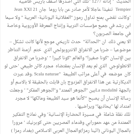
الحديث ’ إدانة 1277 ’تلك التي أصدرها أسقف باريس طامبيه
Tempier تنفيذا عاجلا لأمر صادر عن بابا روما جان 21 Jean XXI
’وكانت تقضي بمنع تداول رموز "العقلانية اليونانية- العربية " ولا سيما
ابن رشد في جميع مؤسسات التربية وإنتاج المعرفة الأوروبية وخاصة
في جامعة الصربون؟
الا يعني ذلك ان "الحداثة" حدث تاريخي موجع لأنها كانت تشكل –
موضوعيا – ضربا من الانفراق الانتروبولجي الذي ختم أزمنة التناظر
بين الإنسان ''كونا صغيرا'' والعالم ''كونا كبيرا " ’وضربا من الانفراق
الانطولوجي الذي لم يعد الإنسان بمقتضاه مجرد كائن طبيعي ’حتى لو
كان موضعه في أعلى مراتب الطبيعة "Scala naturae .وقد عبرت
الديكارتية عن هذا الانفراق المزدوج بان قابلت بالحقيقة لا بالاسم أو
بالجهة La modalitéبين ''الجوهر الممتد'' و"الجوهر المفكر" ’ وجعلت
رسالة الإنسان أن يصبح '''كأنما هو سيد الطبيعة ومالكها'' لا مجرد
امتداد لها ''يحاذيها'' ويراضيها .
تلك نقلة شاملة في مسيرة الحضارة الإنسانية’ وفي نماذج التفكير
الممتدة من عهد حمورابي وقدماء المصريين حتى كوبرنيك ’ مرورا
بالمجال اليوناني (اثينا رمزا)والمجال العربي الاسلامي (بغداد رمزا )