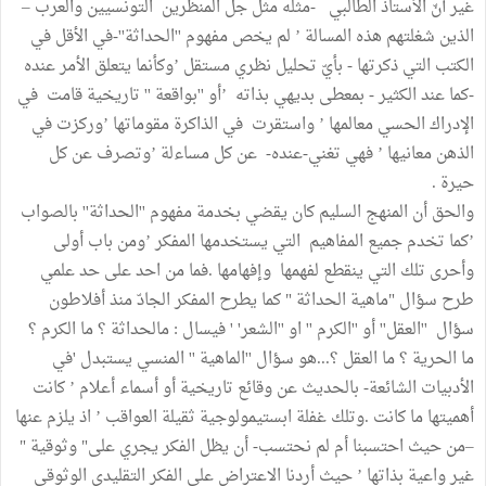
غير أنّ الأستاذ الطالبي -مثله مثل جل المنظرين التونسيين والعرب –
الذين شغلتهم هذه المسالة ’ لم يخص مفهوم ''الحداثة''-في الأقل في
الكتب التي ذكرتها - بأيّ تحليل نظري مستقل ’وكأنما يتعلق الأمر عنده
-كما عند الكثير - بمعطى بديهي بذاته ’أو ''بواقعة '' تاريخية قامت في
الإدراك الحسي معالمها ’ واستقرت في الذاكرة مقوماتها ’وركزت في
الذهن معانيها ’ فهي تغني-عنده- عن كل مساءلة ’وتصرف عن كل
حيرة .
والحق أن المنهج السليم كان يقضي بخدمة مفهوم ''الحداثة'' بالصواب
’كما تخدم جميع المفاهيم التي يستخدمها المفكر ’ومن باب أولى
وأحرى تلك التي ينقطع لفهمها وإفهامها .فما من احد على حد علمي
طرح سؤال "ماهية الحداثة " كما يطرح المفكر الجادّ منذ أفلاطون
سؤال ''العقل'' أو ''الكرم '' او ''الشعر' ' فيسال : مالحداثة ؟ ما الكرم ؟
ما الحرية ؟ ما العقل ؟...هو سؤال ''الماهية '' المنسي يستبدل 'في
الأدبيات الشائعة- بالحديث عن وقائع تاريخية أو أسماء أعلام ’ كانت
أهميتها ما كانت .وتلك غفلة ابستيمولوجية ثقيلة العواقب ’ اذ يلزم عنها
–من حيث احتسبنا أم لم نحتسب- أن يظل الفكر يجري على" وثوقية "
غير واعية بذاتها ’ حيث أردنا الاعتراض على الفكر التقليدي الوثوقي