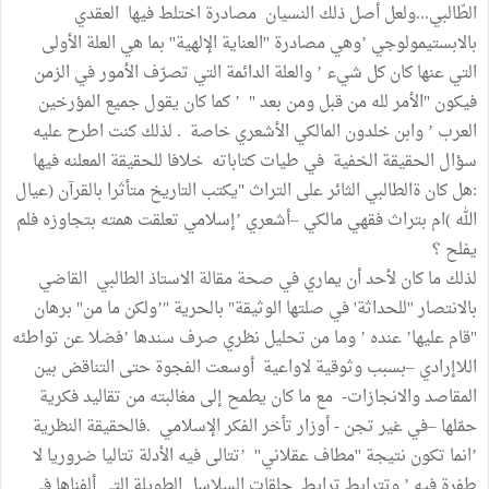
الطّالبي...ولعل أصل ذلك النسيان مصادرة اختلط فيها العقدي
بالابستيمولوجي ’وهي مصادرة ''العناية الإلهية'' بما هي العلة الأولى
التي عنها كان كل شيء ’ والعلة الدائمة التي تصرّف الأمور في الزمن
فيكون "الأمر لله من قبل ومن بعد " ’ كما كان يقول جميع المؤرخين
العرب ’ وابن خلدون المالكي الأشعري خاصة . لذلك كنت اطرح عليه
سؤال الحقيقة الخفية في طيات كتاباته خلافا للحقيقة المعلنه فيها
:هل كان ةالطالبي الثائر على التراث "يكتب التاريخ متأثرا بالقرآن (عيال
الله )ام بتراث فقهي مالكي –أشعري ’إسلامي تعلقت همته بتجاوزه فلم
يفلح ؟
لذلك ما كان لأحد أن يماري في صحة مقالة الاستاذ الطالبي القاضي
بالانتصار ''للحداثة' في صلتها الوثيقة" بالحرية "’ولكن ما من" برهان
"قام عليها’ عنده ’ وما من تحليل نظري صرف سندها ’فضلا عن تواطئه
اللاإرادي –بسبب وثوقية لاواعية أوسعت الفجوة حتى التناقض بين
المقاصد والانجازات- مع ما كان يطمح إلى مغالبته من تقاليد فكرية
حمّلها –في غير تجن - أوزار تأخر الفكر الإسلامي .فالحقيقة النظرية
’انما تكون نتيجة ''مطاف عقلاني'' ’تتالى فيه الأدلة تتاليا ضروريا لا
طفرة فيه ’ وتترابط ترابط حلقات السلاسل الطويلة التي ألفناها في