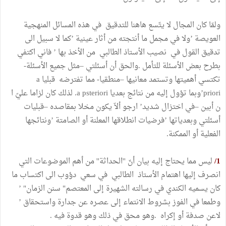
ولمّا كان المجال لا يتّسع هاهنا للتدقيق في هذه المسائل المنهجية
العويصة ’ولا في مجمل ما أنتجته من أثار عينية ’كما لا سبيل الى
تدقيق القول في نصيب الأستاذ الطالبي من الأخذ بها ’ فاني اكتفي
بطرح بعض الأسئلة للتأمل .والحق أن أسئلتي –مثل جميع الأسئلة-
تكتسي أهميتها وتستمد معانيها –منطقيا- مما تفترضه قبليا a
priori’وبما تؤول إليه من نتائج بعديا a psteriori. لذلك كان لزاما عليّ ا
ن أبين –في اختزال شديد’ ارجو ألاّ يكون مخلا بمقاصده –قبليات
أسئلتي وبعدياتها ’فرضيات انطلاقها المعلنة أو الصامتة ’ونتائجها
الفعلية أو الممكنة.
1/
ليس مما يحتاج إليه بيان أنّ ''الحداثة'' من أهم الموضوعات التي
انصرف إليها اهتمام الأستاذ الطالبي في سعي دؤوب الى اكتساب ما
كان يسميه الكندي في رسالته الشهيرة إلى المعتصم" سنن الزمان" ’
وطمعا في الفوز بشروط الانتماء إلى عصره عن جدارة واستحقاق ’
لاعن صدفة أو إكراه .وهو محق في ذلك وهو قدوة فيه .