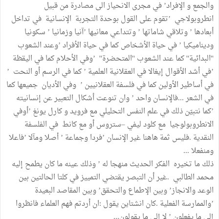
والجمع و الإفراد’ في مجرى الانحياز الى مصادرة من قبيل
انطروبولاجي ’تقوم على القول بوحدة التجربة الإنسانية في تداخل
أبعادها ’ وتلاقي شاماتها ’ وتتداعي معانيها ’آنيا وزمانيا ’ سكونيا
وديناميكيا ’ في حياة الأشخاص كما في حياة الأفراد ’وعند الشعوب
''البدائية'' كما عند الشعوب ''المتحضرة'' ’وفي الأحلام كما في اليقظة
’في أشد الأقوال إيغالا في العقلانية العلمية ’ كما في الرسم أو النحت ’
في أساطير الأولين كما في فلسفة العقلانيين ’ وفي الأديان جميعها كما
في الشعر ...فالإنسان واحد ’ وان تنوعت أشكال التعبير عن إنسانيته
’كما نتبيّن ذلك في علم النفس التحليلي مع فرويد و كارل يونغ ’أوفي
الانطروبولوجيا مع كلود ليفي –ستروس أو مع كانط في الفلسفة
النقدية .فليس ثمة هاهنا غير الإنسان ’فردا وجماعة ’ أصلا ومآلا ’فاعلا
ومنفعلا ...
ذلك ما تخيره الفكر الحديث منهجا له ’ وذلك عينه ما كان يطمح إليه
محمد الطالبي .غير أن التبصر يقتضي التمييز في كلتا الحالتين بين
الوعد والانجاز’ وبين الإطماع والتحقق’ وبين المقاصد البعيدة
’والممارسة الفعلية .كان انشتاين يقول :ان أردتم فهم العلماء فانظروا
إلى ما يفعلون ’ لا إلى ما يقولون...