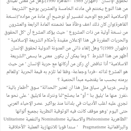
لحقوق الإنسان " (طهران 1989 –القاهرة 1990).وهل من معنى لميثاق
من هذا النوع يختتم في مادته الخامسة والعشرين بوضع "الشريعة
الإسلامية المرجع الوحيد لتفسير أو توضيح أي مادة من مواده"(نسخة
القاهرة)وان كان ذلك اخف وطأة مما تضمنته المادة الرابعة والعشرون
من نسخة أولية من ذات المشروع ’ حيث يؤكد المشرع أن ''كل الحقوق
والحريات المقررة في هذا الإعلان مقيدة بأحكام الشريعة الإسلامية "
(طهران 1989)؟ وهل إلغاء ذاتي من المدونة الدولية لحقوق الإنسان
أظهر من هذا الشرط ؟ وما يمكن أن يكون معنى ما يسمى"الشريعة
الاسلامية'' أذا تناقض اي ركن من أركانها مع حرية الإنسان ’ من حيث
هو المشرع لذاته –فردا وجماعة- وفقا لما تلزم به قيمة الحرية ’وللعالم
برمته بحسب ما يقتضيه مبدأ الحتمية ؟
وليس غريبا في سياق مثل هذا ان تعتبر ''الحداثة'' سوق ''أطمار بالية"
،نفرز منها ما 'يليق بنا '' أو" ما يصلح"لنا ونترك ما لايليق ’ على نحو ما
تجري عليه اغلب الأدبيات في بلداننا منذ بواكير عصر الإحياء العربي
حتى اليوم ’وهو موقف كانت فيه الوثوقية النظرية بجميع ألوانها
’الظاهرية Phénomisme والاسمانية Nominalisme والنفعية Utilitarisme
والبراقماتية Pragmatisme ’ سندا قويا للانتهازية العملية ’الأخلاقية