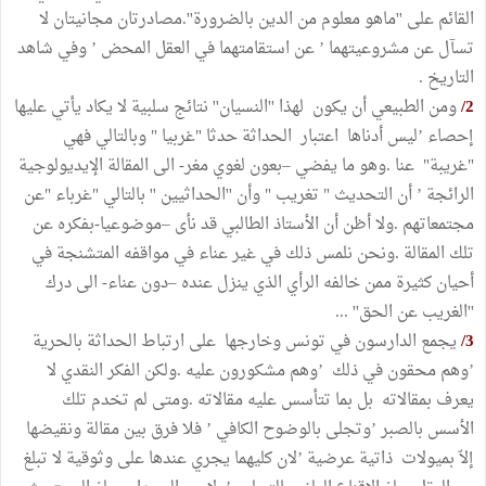
القائم على ''ماهو معلوم من الدين بالضرورة''.مصادرتان مجانيتان لا
تسآل عن مشروعيتهما ’ عن استقامتهما في العقل المحض ’ وفي شاهد
التاريخ .
2/
ومن الطبيعي أن يكون لهذا ''النسيان'' نتائج سلبية لا يكاد يأتي عليها
إحصاء ’ليس أدناها اعتبار الحداثة حدثا "غربيا " وبالتالي فهي
"غريبة" عنا .وهو ما يفضي –بعون لغوي مغر- الى المقالة الإيديولوجية
الرائجة ’ أن التحديث " تغريب " وأن ''الحداثيين '' بالتالي "غرباء "عن
مجتمعاتهم .ولا أظن أن الأستاذ الطالبي قد نأى –موضوعيا-بفكره عن
تلك المقالة .ونحن نلمس ذلك في غير عناء في مواقفه المتشنجة في
أحيان كثيرة ممن خالفه الرأي الذي ينزل عنده –دون عناء- الى درك
''الغريب عن الحق'' ...
3/
يجمع الدارسون في تونس وخارجها على ارتباط الحداثة بالحرية
’وهم محقون في ذلك ’وهم مشكورون عليه .ولكن الفكر النقدي لا
يعرف بمقالاته بل بما تتأسس عليه مقالاته .ومتى لم تخدم تلك
الأسس بالصبر ’وتجلى بالوضوح الكافي ’ فلا فرق بين مقالة ونقيضها
إلاّ بميولات ذاتية عرضية ’لان كليهما يجري عندها على وثوقية لا تبلغ