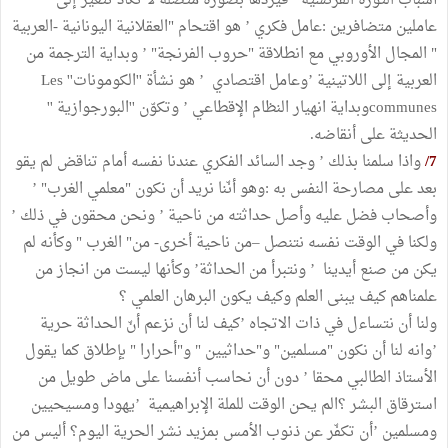
أسباب الثورة الفرنسية ’ فيردها بصورة متصلة لا تكاد تتغير إلى
عاملين متضافرين :عامل فكري ’ هو اقتحام "العقلانية اليونانية -العربية
" المجال الأوروبي مع انطلاقة "حروب الفرنجة" ’ وبداية الترجمة من
العربية إلى اللاتينية ’وعامل اقتصادي ’ هو نشأة ''الكومونات'' Les
communesوبداية انهيار النظام الإقطاعي ’ وتكوّن ''البورجوازية ''
الحديثة على أنقاضه.
7/
واذا سلمنا بذلك ’ وجد السائد الفكري عندنا نفسه أمام تناقض لم يقو
بعد على مصارحة النفس به :وهو أنّنا نريد أن نكون "معلمي الغرب" ’
وأصحاب فضل عليه وأصل حداثته من ناحية ’ ونحن محقون في ذلك ’
ولكنا في الوقت نفسه نتنصل –من ناحية أخرى- من" الغرب " وكأنه لم
يكن من صنع أيدينا ’ ونتبرأ من الحداثة’ وكأنها ليست من انجاز من
علمناهم كيف يبنى العلم وكيف يكون البرهان العلمي ؟
ولنا أن نتساءل في ذات الاتجاه ’كيف لنا أن نزعم أنّ الحداثة حرية
’وانه لنا أن نكون "مسلمين" و"حداثيين " و"أحرارا " بإطلاق كما يقول
الأستاذ الطالبي محقا ’ دون أن نحاسب أنفسنا على ماض طويل من
استرقاق البشر ؟الم يحن الوقت للملة الإبراهيمية ’يهودا ومسيحيين
ومسلمين ’أن تكفّر عن ذنوب الأمس بمزيد نشر الحرية اليوم؟ أليس من