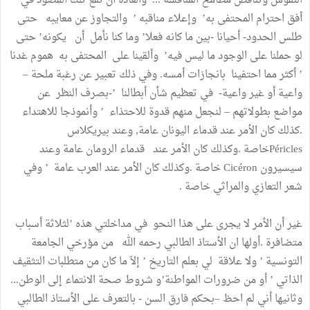
النفوس وتناقص مطامح المنافسة ... والعادة أن تقع تلك القصود في
أفق احترام المحتفى به’ وإعلاء مناقبه ’ والتجاوز عن معايبه حتى
طلس الحدود- أحيانا -بين ما كانه فعلا’ وما كنا نأمل أن يكونه’ حتى
لو حملنا على الوجود ما ليس فيه’ وألقينا على المحتفى به هموم غدنا
’ أكثر مما احتفينا بانجازات أمسه. وفي ذلك تعبير عن رغبة ملحة –
واعية أو غير واعية- في تعظيم شأن أبطالنا ’-بصرف النظر عن
مواضع بطولاتهم – لنجعل منهم قدوة للاحتذاء ’ وأنموذجا للاهتداء
.كذلك كان الأمر عند قدماء اليونان عامة, وعند بيريكلاس
Périclesخاصة .وكذلك كان الأمر عند قدماء الرومان عامة وعند
سيسيرون Cicéron خاصة .وكذلك كان الأمر عند العرب عامة ’ وفي
شعر التعازي والمراثي خاصة .
غير أن الأمر لا يجرى على هذا النحو في مداخلتي هذه ’لثلاثة أسباب
متضافرة .أولها ان الأستاذ الطالبي رحمه الله من مؤرخي الجامعة
التونسية ’ ولا علاقة لي بعلم التاريخ ’ إلاّ ما كان من متطلبات التثقيف
الذاتي ’ أو من ضرورات المواطنة’و شروط صحة الانتماء إلى الوطن...
وثانيها أني لم احظ –بحكم فارق السن - بالتعرف على الأستاذ الطالبي