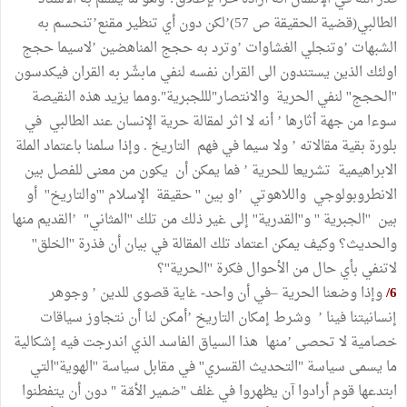
الطالبي(قضية الحقيقة ص 57)’لكن دون أي تنظير مقنع’تنحسم به
الشبهات ’وتنجلي الغشاوات ’وترد به حجج المناهضين ’لاسيما حجج
اولئك الذين يستندون الى القران نفسه لنفي مابشّر به القران فيكدسون
''الحجج'' لنفي الحرية والانتصار"لللجبرية".ومما يزيد هذه النقيصة
سوءا من جهة أثارها ’ أنه لا اثر لمقالة حرية الإنسان عند الطالبي في
بلورة بقية مقالاته ’ ولا سيما في فهم التاريخ . وإذا سلمنا باعتماد الملة
الابراهيمية تشريعا للحرية ’ فما يمكن أن يكون من معنى للفصل بين
الانطروبولوجي واللاهوتي ’او بين '' حقيقة الإسلام '''والتاريخ'' أو
بين ''الجبرية '' و''القدرية'' إلى غير ذلك من تلك ''المثاني" ’القديم منها
والحديث؟ وكيف يمكن اعتماد تلك المقالة في بيان أن فذرة ''الخلق''
لاتنفي بأي حال من الأحوال فكرة ''الحرية''؟
6/
وإذا وضعنا الحرية –في أن واحد- غاية قصوى للدين ’ وجوهر
إنسانيتنا فينا ’ وشرط إمكان التاريخ ’أمكن لنا أن نتجاوز سياقات
خصامية لا تحصى ’منها هذا السياق الفاسد الذي اندرجت فيه إشكالية
ما يسمى سياسة "التحديث القسري'' في مقابل سياسة ''الهوية''التي
ابتدعها قوم أرادوا آن يظهروا في غلف "ضمير الأمّة " دون أن يتفطنوا