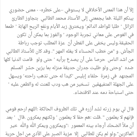
إلاّ أن هذا المعنى الأخلاقي لا يستوفي –على خطره- - معنى حضوري
بينكم الليلة .فما يجمعني إلى الأستاذ محمد الطالبي بتجاوز الطارئ
الزائل ’ طلبا للواطد الدائم’ ويخترق زبد الأيام ونقع الريح الهابّة ’ طمعا
في الغوص على معاني تجربة الوجود ’ والفوز بما يمكن أن تكون
الحقيقة.وليس يخفى على الفطن أنّ عزة المطلب توجب رباطة
الجأش. و "من خطب الحسناء لا يغله المهر ". وقد كان للأستاذ الطالبي
من اشد الناس حرصا على أن يصدع برأيه ’ حتى ولو قامت الدنيا كلها
ضده ’وحتى ولو طليت جدران حديقة منزله بما يزين حشر المسلم
المجتهد في زمرة حلفاء إبليس ’كيدا له حتى تذهب راحته’ ويسهل
على الجهلة المتفيهقين تسخير من هب ودب للعنت له والطعن عليه ’
حتى استباحة دمه عند الاقتضاء.
قال لي يوم زرته لشد أزره في تلك الظروف الحالكة :اللهم ارحم قومي
فإنهم لا يعلمون '' .قلت :هم حقا لا يعلمون ’ ولكنهم يمكرون .قال ’ بعد
أن ملأ الضحك أرجاء بيته المعمور :"ويمكرون ويمكر الله والله خير
الماكرين".ولو لم يكن للطالبي إلا مزية الصبر على الأذى من اجل حرية