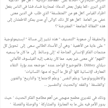
الذرس الديكارتي- اطلاعا على ''المقاصد الربانية'' ؟ هل هو "الداعية"
الذي انبرى –كما يقول بعض الدعاة- لمحاربة فساد فشا في الناس بفعل
اطراد القياس ؟هل هو من "المتفلسفة" الذي طلب في الدين معنى
خفي عن العامة ؟هل هو كل ذلك ؟والى أي مدى يمكن الاطمئنان إلى
هذه "المقالة الجامعة " المفترضة''؟
والحقيقة أن صعوبة ''التصنيف '' هذه تشير إلى مسالة " ابستيمولوجية
" على غاية من الأهمية ’ وهي أن الأستاذ الطالبي سعى إلى تحويل كل
منتجات الفكر الإنساني المتاحة له ’إلى وسائط إلى ما كان ما يسميه
''الفهم'' ’في معنى غير بعيد مما كان يذهب إليه الفيلسوف الألماني
ديلتاي Dilthey . فالموضوع الواحد عنده ’ موضعه عند بؤرة التقاء
المعارف الإنسانية كلها ’أو قل ما أتيح له منها: اللسانيات’
والانطروبولوجيا’ وعلم النفس ’ وعلم الاجتماع’ والتاريخ’ والفنون
’والفلسفة ’ والفقه ’والحديث ’والتفسير ...
وذلك في تقديري مطمح منهجي من أهم مطامح الفكر الحديث ’ حيث
يدور الأمر فيه على ما به الممايزة والمشاركة ’ والوصلة والفصلة ’