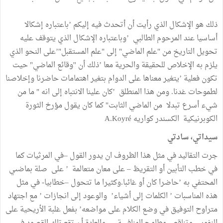
ذلك هو الإشكال الذي رأيت أن أتحدث فيه إليكم ’باعتباره إشكالا
أساسيا عند المرحوم الطالبي ’وباعتباره الإشكال الذي يتوقف عليه
تحويل التاريخ من "علم الماضي" إلى "علم المستقبل"’على النحو الذي
يلزم به الإخلاص للحقيقة والحرية معا ’ذلك أن ''وقائع الماضي" حيت
تكون فعلية ’يتغير معناها على الدوام بتغير اهتمامات حاضرنا وإخلاصنا
لطموحات غدنا. ومن هذا المنطلق ’كان علينا الانتباه إلى انه " ما من
شيء أسرع تبدلا من الماضي الثابت" كما كان يقول مؤرخ الثورة
الكوبرنيكية الكسندر كواريه A.Koyré
سيداتي، سادتي
جرت التقاليد في مثل هذا الظروف ان يدور القول –في المرثيات كما
في خطب التأبين أو التقريظ – على معان متعالمة ’ على صلة بماضىي
المحتفي به ’حاضرا كان أو غائبا.وكثيرا ما تتحول –خطابيا- في مثل
هذه المناسبات ’ الكلمات إلى أشياء’ والوعود إلى انجازات ’ مع اجتهاد
متراوح التوفيق في وضع الكلام على مواضعه’ بفعل غلبة الأريحية على