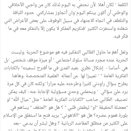
الكلمة ’ لكان أهلا لأن نحتفي به اليوم.لذلك كان من واجبي الأخلاقي
والوطني أن أكون بينكم اليوم’وان أتجاوز بمشاركتي حدود اللباقة
والتلطف في اتجاه الاجتهاد في سبيل الوقوف على بعض الأغراض التي
شغلته واستفزت الكثير ’فتكريم المفكر لا يكون إلاّ بالتفكر معه في ما
فكّر فيه.
ولعل أهمّ ما حاول الطالبي التفكير فيه هو موضوع الحرية .وليست
الحرية عنده مجرد مسالة سلوك اجتماعي ’ أو ميزة موقف شخصي ’بل
هي -أساسا - إشكال نظري بعيد المدى في ما أقترح تسميته" بالكتابات
الفكرية العامة " ’ تمييزا لها عن أعماله العلمية المتخصصة .وهاهنا
يطرح سؤال راودني كثيرا وطرحته عليه مرارا ’ولكنه كان في كل مرة
يرد عليّ سؤالي ’ ويحملني وحدي مسؤولية الإجابة عنه : كيف يمكن
تصنيف الطّالبي صاحب "الكتابات الفكرية العامة " مثل "عيال الله" او
"معضلة الحقيقة "او" ليطمئن قلبي " ؟ هل هو "المثقف " يساهم في
بلورة هموم عصره؟ هل هو ''اللاهوتي" يريد فتح ما استغلق من الإسلام
على الكثير من منطلق المقاصد الربانية ؟ وهل لبشر أن يدعي –بعد