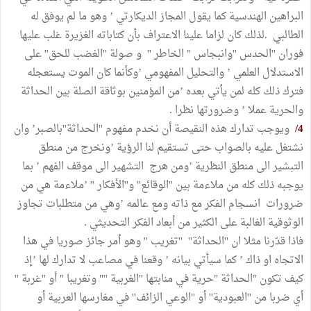
البراهين الهندسية كما يقول المجاز الديكارتي ’ وهو ما لم يوفق له
الطالبي .لذلك كان لزاما علينا الاعتراف بأن كتاباته الغزيرة غلب عليها
فوران ''الحدس ''وانبجاس " الخاطر '' و صولة ''الغضب للحق'' على
الاستدلال العلمي ’ والتحليل المفهومي ’وكأنما كان الموت يستعجله
فترك ذلك كله لمن يأتي بعده ’من المؤمنين بوثاقة الصلة بين الحداثة
والحرية عملا ’ وضرورتها نظرا .
4/
ويوجب تدارك هذه النقيصة أن نخدم مفهوم ''الحداثة''بالصبر’ وان
نشتغل عليه بالصواب حتى تستقيم لنا الرؤية ’ونخرج من منطق
التبشير الى منطق النظرية ’ومن هرج التشهير الى موقف الفهم ’ بما
يوجبه ذلك كله من ملاءمة بين ''الوقائع'' و''الأفكار '' ’ملاءمة هي من
ضرورات انسجام الفكر مع ذاته ومع عالمه ’وهي من متطلبات تجاوز
الوثوقية الغالبة على الكثير من أبعاد الفكر التحديثي .
فاذا قدّرنا مثلا ان ''الحداثة'' ''تغريب '' وهو أمر جائز صوريا في هذا
الاتجاه او ذاك ’ كما سيأتي بيانه ’ وقعنا في مصاعب لا تدارك لها ’إذ
كيف تكون "الحداثة "حرية في منابتها ''الغربية ''" وتغريبا " أو ''غربة ''
أي ضربا من ''العبودية'' أو "الوعي الزائف'' في مغارسها العربية أو