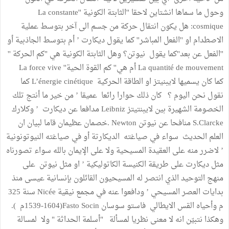
وحول ما سماها انشتاين لاحقا ''الثابتة الكونية ''La constante
cosmique: هل يكون انتقال حركة من جسم الى آخر بتوسط عملية
الاصطدام او ''الفعل المباشر'' كما يقول ديكارت ’ أم بتوسط الجاذبية أو
''الفعل عن بعد''كما يقول نيوتن؟ وهل الثابتة الكونية هي "كم الحركة ''
La quantité de mouvement أم هي'' كم القوة الحية'' La force vive
كما كان يسميها لايبنيتز او الطاقة الحركية L’énergie cinétique كما
نقول نحن اليوم ؟ كان ذلك حوارا رائعا عميقا ’ من خير ما أنتج تلك
الخصومة الشهيرة بين لايبنتيتز Leibniz مدافعا عن ديكارت ’ وكلارك
S.Clarcke منافحا عن نيوتن Newton .خصمان عظيمان قاما لبيان ان
العلم الحديث سواء في صياغته الديكارتة أو في صياغته النيوتونونية
’ لاضرر منه على العقيدة المسيحية ولا على الإيمان بالله سواء تصورناه
مثل ديكارت على طريقة الكنيسة الكاتوليكية ’ او مثل نيوتن على
منهج التوحيد الذي انتصر له المسيحيون القائلون بإنسانية عيسى منذ
بدايات العصر المسيحي ’ ودافعوا عنه في مجمع نيقية Nicée سنة 325
م وأحياه القس الايطالي فاستو سوسان Fasto Socin(1539-1604م ).
وهكذا نتبيّن انه لا معنى نظريا لمسألة "أسلمة الحداثة " ولا لمسالة