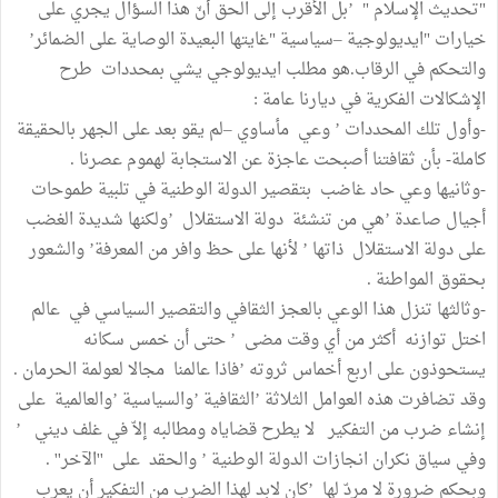
"تحديث الإسلام " ’بل الأقرب إلى الحق أنّ هذا السؤال يجري على
خيارات "ايديولوجية –سياسية "غايتها البعيدة الوصاية على الضمائر’
والتحكم في الرقاب.هو مطلب ايديولوجي يشي بمحددات طرح
الإشكالات الفكرية في ديارنا عامة :
-وأول تلك المحددات ’ وعي مأساوي –لم يقو بعد على الجهر بالحقيقة
كاملة- بأن ثقافتنا أصبحت عاجزة عن الاستجابة لهموم عصرنا .
-وثانيها وعي حاد غاضب بتقصير الدولة الوطنية في تلبية طموحات
أجيال صاعدة ’هي من تنشئة دولة الاستقلال ’ولكنها شديدة الغضب
على دولة الاستقلال ذاتها ’ لأنها على حظ وافر من المعرفة’ والشعور
بحقوق المواطنة .
-وثالثها تنزل هذا الوعي بالعجز الثقافي والتقصير السياسي في عالم
اختل توازنه أكثر من أي وقت مضى ’ حتى أن خمس سكانه
يستحوذون على اربع أخماس ثروته ’فاذا عالمنا مجالا لعولمة الحرمان .
وقد تضافرت هذه العوامل الثلاثة ’الثقافية ’والسياسية ’والعالمية على
إنشاء ضرب من التفكير لا يطرح قضاياه ومطالبه إلاّ في غلف ديني ’
وفي سياق نكران انجازات الدولة الوطنية ’ والحقد على ''الآخر'' .
وبحكم ضرورة لا مردّ لها ’كان لابد لهذا الضرب من التفكير أن يعرب