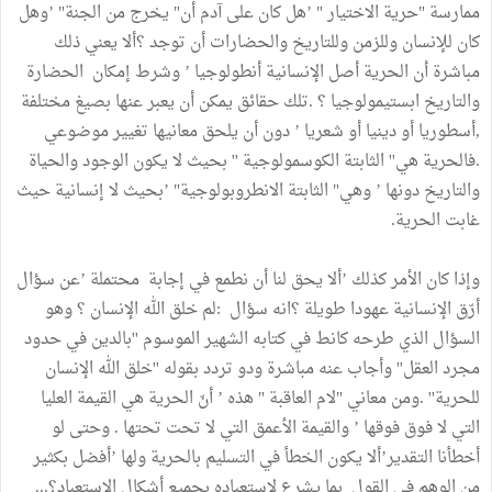
ممارسة "حرية الاختيار " ’هل كان على آدم أن" يخرج من الجنة" ’وهل
كان للإنسان وللزمن وللتاريخ والحضارات أن توجد ؟ألا يعني ذلك
مباشرة أن الحرية أصل الإنسانية أنطولوجيا ’ وشرط إمكان الحضارة
والتاريخ ابستيمولوجيا ؟ .تلك حقائق يمكن أن يعبر عنها بصيغ مختلفة
,أسطوريا أو دينيا أو شعريا ’ دون أن يلحق معانيها تغيير موضوعي
.فالحرية هي'' الثابتة الكوسمولوجية '' بحيث لا يكون الوجود والحياة
والتاريخ دونها ’ وهي" الثابتة الانطروبولوجية" ’بحيث لا إنسانية حيث
غابت الحرية.
وإذا كان الأمر كذلك ’ألا يحق لنا أن نطمع في إجابة محتملة ’عن سؤال
أرّق الإنسانية عهودا طويلة ؟انه سؤال :لم خلق الله الإنسان ؟ وهو
السؤال الذي طرحه كانط في كتابه الشهير الموسوم ''بالدين في حدود
مجرد العقل'' وأجاب عنه مباشرة ودو تردد بقوله ''خلق الله الإنسان
للحرية'' .ومن معاني "لام العاقبة " هذه ’ أنّ الحرية هي القيمة العليا
التي لا فوق فوقها ’ والقيمة الأعمق التي لا تحت تحتها . وحتى لو
أخطأنا التقدير’ألا يكون الخطأ في التسليم بالحرية ولها ’أفضل بكثير
من الوهم في القول بما يشرع لاستعباده بجميع أشكال الاستعباد؟...