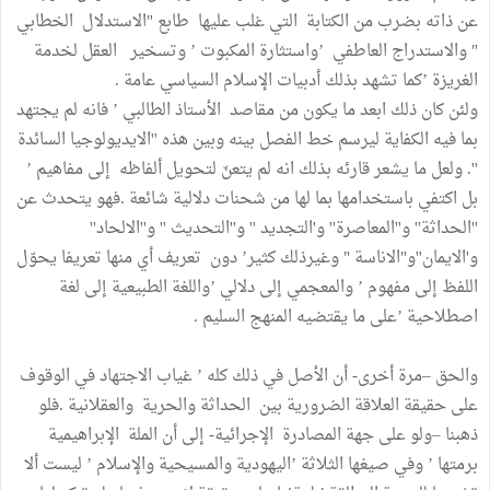
عن ذاته بضرب من الكتابة التي غلب عليها طابع "الاستدلال الخطابي
" والاستدراج العاطفي ’واستثارة المكبوت ’ وتسخير العقل لخدمة
الغريزة ’كما تشهد بذلك أدبيات الإسلام السياسي عامة .
ولئن كان ذلك ابعد ما يكون من مقاصد الأستاذ الطالبي ’ فانه لم يجتهد
بما فيه الكفاية ليرسم خط الفصل بينه وبين هذه ''الايديولوجيا السائدة
''. ولعل ما يشعر قارئه بذلك انه لم يتعنّ لتحويل ألفاظه إلى مفاهيم ’
بل اكتفي باستخدامها بما لها من شحنات دلالية شائعة .فهو يتحدث عن
''الحداثة'' و''المعاصرة'' و'التجديد '' و''التحديث '' و''الالحاد''
و'الايمان''و"الاناسة " وغيرذلك كثير’ دون تعريف أي منها تعريفا يحوّل
اللفظ إلى مفهوم ’ والمعجمي إلى دلالي ’واللغة الطبيعية إلى لغة
اصطلاحية ’على ما يقتضيه المنهج السليم .
والحق –مرة أخرى- أن الأصل في ذلك كله ’ غياب الاجتهاد في الوقوف
على حقيقة العلاقة الضرورية بين الحداثة والحرية والعقلانية .فلو
ذهبنا –ولو على جهة المصادرة الإجرائية- إلى أن الملة الإبراهيمية
برمتها ’ وفي صيغها الثلاثة ’اليهودية والمسيحية والإسلام ’ ليست ألا