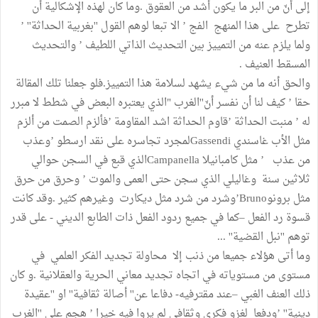
إلى أنّ من البر ما يكون أشد من العقوق .وما كان لهذه الإشكالية أن
تطرح على هذا المنهج الفج ’ الا تبعا لوهم القول ''بغربية الحداثة'' ’
ولما يلزم عنه من التمييز بين التحديث الذاتي اللطيف ’ والتحديث
المسقط العنيف .
والحق أنه ما من شيء يشهد لسلامة هذا التمييز.فلو جعلنا تلك المقالة
حقا ’ كيف لنا أن نفسر أنّ''الغرب "الذي يعتبره البعض في شطط لا مبرر
له ’ منبت الحداثة ’قاوم الحداثة اشد المقاومة ’فألزم الصمت من ألزم
مثل الأب غاسندي Gassendiلمجرد تجاسره على نقد ارسطو ’وعذب
من عذب ’ مثل كامبانيلا Campanellaالذي قبع في السجن حوالي
ثلاثين سنة وغاليلي الذي سجن حتى العمى والموت ’ وحرق من حرق
مثل برونوBruno’وشرد من شرد مثل ديكارت وغيرهم كثير .وقد كانت
قسوة رد الفعل –كما في جميع ردود الفعل ذات الطابع الديني - على قدر
توهم ''نبل القضية'' ...
وما أتى هؤلاء جميعا من ذنب إلا محاولة تجديد الفكر العلمي في
مستوى من مستوياته في اتجاه تجديد معاني الحرية والعقلانية .و كان
ذلك العنف الغبي –عند مقترفيه- دفاعا عن'' أصالة ثقافية'' او ''عقيدة
دينية'' ’ودفعا لغزو فكري وثقافي لم يروا فيه خيرا ’ هجم على ''الغرب