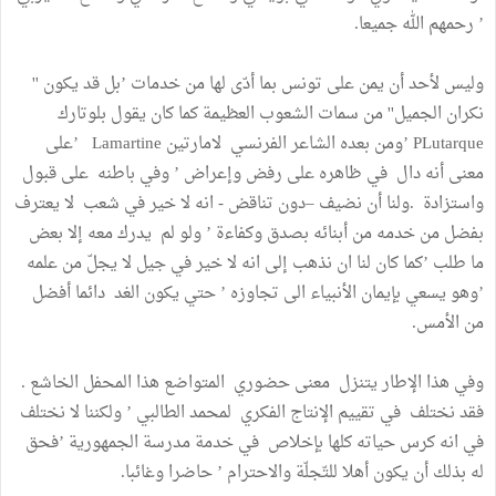
’ رحمهم الله جميعا.
وليس لأحد أن يمن على تونس بما أدّى لها من خدمات ’بل قد يكون ''
نكران الجميل'' من سمات الشعوب العظيمة كما كان يقول بلوتارك
PLutarque ’ومن بعده الشاعر الفرنسي لامارتين Lamartine ’على
معنى أنه دال في ظاهره على رفض وإعراض ’ وفي باطنه على قبول
واستزادة .ولنا أن نضيف –دون تناقض - انه لا خير في شعب لا يعترف
بفضل من خدمه من أبنائه بصدق وكفاءة ’ ولو لم يدرك معه إلا بعض
ما طلب ’كما كان لنا ان نذهب إلى انه لا خير في جيل لا يجلّ من علمه
’وهو يسعي بإيمان الأنبياء الى تجاوزه ’ حتي يكون الغد دائما أفضل
من الأمس.
وفي هذا الإطار يتنزل معنى حضوري المتواضع هذا المحفل الخاشع .
فقد نختلف في تقييم الإنتاج الفكري لمحمد الطالبي ’ ولكننا لا نختلف
في انه كرس حياته كلها بإخلاص في خدمة مدرسة الجمهورية ’فحق
له بذلك أن يكون أهلا للتّجلّة والاحترام ’ حاضرا وغائبا.