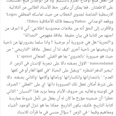
من العقل مبلغ الإقناع الملزم بالتسليم ’ولا من الوجدان مبلغ المستحث
على الاطمئنان . فما يمكن أن يكون حظ الأستاذ الطالبي من الثلاثية
الارسطية الضامنة لجدوى الخطاب من حيث تماسكه المنطقي Logos’
ووقعه الوجداني Pathos’وسمعة قائله الأخلاقية Ethos؟ .
والأقرب إلى الحق أنه من علامات محدودية اطلاعي’ أني لا اعرف من
اجتهد من كتابنا في بيان حقيقة علاقة مفهومي ''الحداثة''
و''الحرية'':هل هي ضرورية أم عرضية ؟ واذا سلمنا بضرورتها من ناحية
وتاريخيتها من ناحية أخرى ’كيف لنا أن نتعقل علاقة ''التاريخي " من
حيث هو صيرورة ’بالضروي" بما هو القبلي المتعالي L’ apriori
transcendantal ’ الاوّل بصفته دالا على تجربة الإنسان في الزمن اذ
''يخبر الدهر اشطره ''’ويقبل على الحياة ''في كفها الغار أو في كفها
العدم'' ’ بانتصاراتها وانكساراتها ’وبآمالها وآلامها ’والثاني بصفته دالا
على شرط أمكان تعقل تلك الصيرورة ذاتها اي على "العقلي '' الصرف
في كونيته وتعاليه عن صروف الأيام .ومما يزيد هذا "النسيان " الثاني
خطرا ’أنّ ضحيته مؤرخ ما كان له أن يغفل عن تأمل شروط ممارسة
كتابة التاريخ .فكيف يكون التاريخ ممكنا بما هو تنزل الوجود ’أشياء
ومفاهيم وقيما ’ في الزمن ؟ سؤال منسي في ما قرأت للاستاذ