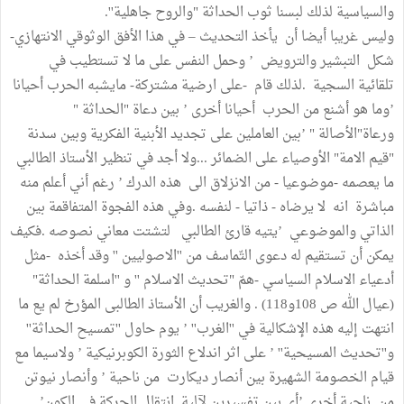
والسياسية لذلك لبسنا ثوب الحداثة "والروح جاهلية''.
وليس غريبا أيضا أن يأخذ التحديث – في هذا الأفق الوثوقي الانتهازي-
شكل التبشير والترويض ’ وحمل النفس على ما لا تستطيب في
تلقائية السجية .لذلك قام -على ارضية مشتركة- مايشبه الحرب أحيانا
’وما هو أشنع من الحرب أحيانا أخرى ’ بين دعاة "الحداثة "
ورعاة"الأصالة " ’بين العاملين على تجديد الأبنية الفكرية وبين سدنة
"قيم الامة" الأوصياء على الضمائر ...ولا أجد في تنظير الأستاذ الطالبي
ما يعصمه -موضوعيا - من الانزلاق الى هذه الدرك ’ رغم أني أعلم منه
مباشرة انه لا يرضاه - ذاتيا - لنفسه .وفي هذه الفجوة المتفاقمة بين
الذاتي والموضوعي ’يتيه قارئ الطالبي لتشتت معاني نصوصه .فكيف
يمكن أن تستقيم له دعوى التّماسف من ''الاصوليين '' وقد أخذه -مثل
أدعياء الاسلام السياسي -همّ "تحديث الاسلام '' و ''اسلمة الحداثة"
(عيال الله ص 108و118) . والغريب أن الأستاذ الطالبى المؤرخ لم يع ما
انتهت إليه هذه الإشكالية في ''الغرب'' ’ يوم حاول ''تمسيح الحداثة''
و''تحديث المسيحية'' ’ على اثر اندلاع الثورة الكوبرنيكية ’ ولاسيما مع
قيام الخصومة الشهيرة بين أنصار ديكارت من ناحية ’ وأنصار نيوتن
من ناحية أخرى ’أي بين تفسيرين لآلية انتقال الحركة في الكون’