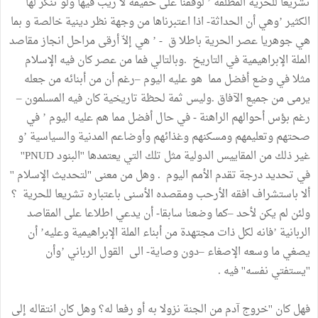
تشريعا للحرية المطلقة ’ لوقفنا على حقيقة لا ريب فيها ولو تنكر لها
الكثير ’وهي أن الحداثة- اذا اعتبرناها من وجهة نظر دينية خالصة و بما
هي جوهريا عصر الحرية باطلا ق - ’ هي إلاّ أرقى مراحل انجاز مقاصد
الملة الإبراهيمية في التاريخ .وبالتالي فما من عصر كان فيه الإسلام
مثلا في وضع أفضل مما هو عليه اليوم –رغم أن من أبنائه من جعله
يرمى من جميع الآفاق .وليس ثمة لحظة تاريخية كان فيه المسلمون –
رغم بؤس أحوالهم الراهنة - في حال أفضل مما هم عليه اليوم ’ في
صحتهم وتعليمهم ومسكنهم وغذائهم وأوضاعم المدنية والسياسية ’و
غير ذلك من المقاييس الدولية مثل تلك التي يعتمدها ''البنود PNUD''
في تحديد درجة تقدم الأمم اليوم . وهل من معنى "لتحديث الإسلام ''
ألا باستشراف افقه الأرحب ومقصده الأسنى باعتباره تشريعا للحرية ؟
ولئن لم يكن لأحد –كما وضعنا سابقا- أن يدعي اطلاعا على المقاصد
الربانية ’فانه لكل ذات مجتهدة من أبناء الملة الإبراهيمية وعليه’ أن
يصغي ما وسعه الإصغاء –دون وصاية- الى القول الرباني ’وأن
''يستفتي نفسه'' فيه .
فهل كان ''خروج آدم من الجنة نزولا به أو رفعا له؟ وهل كان انتقاله إلى