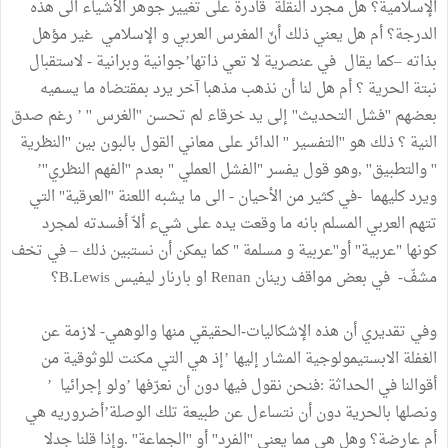
الإسلامية؟ هل مجرد النقلة قادرة على تغيير جوهر الأشياء الى هذه
الدرجة؟ أم هل يعني ذلك أنّ المغرس العربي و الإسلامي غير مؤهل
بذاته –كما يقال في عنصرية لا تعي ذاتها’جوانية وبرانية - لاستقبال
نبتة الحرية ؟ أم هل لنا أن نذهب مذهبا آخر يرد بمقتضاه ما يسميه
بعضهم ''فشل التحديث'' إلى يد خرقاء لم تحسن ''الغرس '' ’ رغم صدق
النية ؟ ذلك هو ''التفسير '' الدائر على معاني القول بالبون بين ''النظرية
'' والتطبيق'' ,وهو قول يفسر "الفشل العملي " بعدم ''الفهم النظري''’
ويرد كليهما -في كثير من الأحيان - الى ما يشبه اللعنة ''العرقية" التي
تتهم العربي المسلم بانه ما وقعت يده على شيء ألاّ أفسدته لمجرد
كونها "عربية" أو''عربية و مسلمة " كما يمكن أن نستبين ذلك – في تخف
مشفّ- في بعض مواقف رينان Renan او بارنار ليفيس B.Lewis؟
وفي تقديري أن هذه الإشكاليات-الحقيقي منها والوهمي- لازمة عن
الغفلة الابستيمولوجية المشار إليها ’إذ هي التي مكنت للوثوقية من
أقوالنا في الحداثة :فنحن نقول فيها دون أن نعرّفها ’ولو إجرائيا ’
ونصلها بالحرية دون أن نتساءل عن طبيعة تلك الوصلة’أضروريه هي
أم عارضة؟ وهل هي مما يعني ''الفرد'' أو ''الجماعة'' .وإذا قلنا جدلا