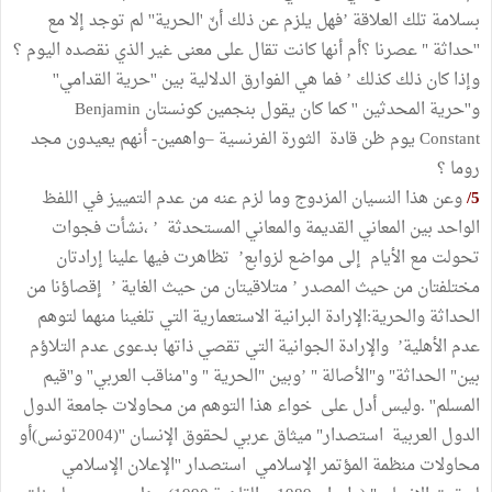
بسلامة تلك العلاقة ’فهل يلزم عن ذلك أنّ 'الحرية'' لم توجد إلا مع
''حداثة " عصرنا ؟أم أنها كانت تقال على معنى غير الذي نقصده اليوم ؟
وإذا كان ذلك كذلك ’ فما هي الفوارق الدلالية بين ''حرية القدامي''
و''حرية المحدثين '' كما كان يقول بنجمين كونستان Benjamin
Constant يوم ظن قادة الثورة الفرنسية –واهمين- أنهم يعيدون مجد
روما ؟
5/
وعن هذا النسيان المزدوج وما لزم عنه من عدم التمييز في اللفظ
الواحد بين المعاني القديمة والمعاني المستحدثة ’ ،نشأت فجوات
تحولت مع الأيام إلى مواضع لزوابع’ تظاهرت فيها علينا إرادتان
مختلفتان من حيث المصدر ’ متلاقيتان من حيث الغاية ’ إقصاؤنا من
الحداثة والحرية:الإرادة البرانية الاستعمارية التي تلغينا منهما لتوهم
عدم الأهلية’ والإرادة الجوانية التي تقصي ذاتها بدعوى عدم التلاؤم
بين" الحداثة" و"الأصالة " ’وبين "الحرية " و''مناقب العربي'' و''قيم
المسلم'' .وليس أدل على خواء هذا التوهم من محاولات جامعة الدول
الدول العربية استصدار" ميثاق عربي لحقوق الإنسان ''(2004تونس)أو
محاولات منظمة المؤتمر الإسلامي استصدار ''الإعلان الإسلامي