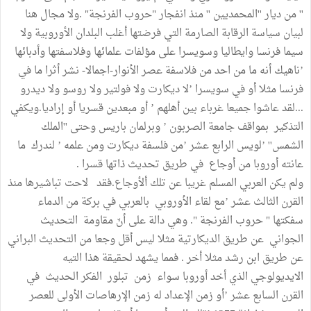
'' من ديار ''المحمديين '' منذ انفجار "حروب الفرنجة" .ولا مجال هنا
لبيان سياسة الرقابة الصارمة التي فرضتها أغلب البلدان الأوروبية ولا
سيما فرنسا وايطاليا وسويسرا على مؤلفات علمائها وفلاسفتها وأدبائها
’ناهيك أنه ما من احد من فلاسفة عصر الأنوار-اجمالا- نشر أثرا ما في
فرنسا مثلا أو في سويسرا ’لا ديكارت ولا فولتير ولا روسو ولا ديدرو
...لقد عاشوا جميعا غرباء بين أهلهم ’ أو مبعدين قسريا أو إراديا.ويكفي
التذكير بمواقف جامعة الصربون ’ وبرلمان باريس وحتى ''الملك
الشمس'' ’لويس الرابع عشر ’من فلسفة ديكارت ومن علمه ’ لندرك ما
عانته أوروبا من أوجاع في طريق تحديث ذاتها قسرا .
ولم يكن العربي المسلم غريبا عن تلك ألأوجاع.فقد لاحت تباشيرها منذ
القرن الثالث عشر ’مع لقاء الأوروبي بالعربي في بركة من الدماء
سفكتها " حروب الفرنجة ". وهي دالة على أنّ مقاومة التحديث
الجواني عن طريق الديكارتية مثلا ليس أقل وجعا من التحديث البراني
عن طريق ابن رشد مثلا أخر . فمما يشهد لحقيقة هذا التيه
الايديولوجي الذي أخد أوروبا سواء زمن تبلور الفكر الحديث في
القرن السابع عشر ’أو زمن الإعداد له زمن الإرهاصات الأولى للعصر