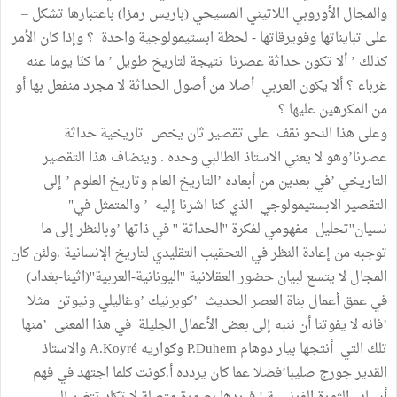
والمجال الأوروبي اللاتيني المسيحي (باريس رمزا) باعتبارها تشكل –
على تبايناتها وفويرقاتها - لحظة ابستيمولوجية واحدة ؟ وإذا كان الأمر
كذلك ’ ألا تكون حداثة عصرنا نتيجة لتاريخ طويل ’ ما كنّا يوما عنه
غرباء ؟ ألا يكون العربي أصلا من أصول الحداثة لا مجرد منفعل بها أو
من المكرهين عليها ؟
وعلى هذا النحو نقف على تقصير ثان يخص تاريخية حداثة
عصرنا’وهو لا يعني الاستاذ الطالبي وحده . وينضاف هذا التقصير
التاريخي ’في بعدين من أبعاده ’التاريخ العام وتاريخ العلوم ’ إلى
التقصير الابستيمولوجي الذي كنا اشرنا إليه ’ والمتمثل في"
نسيان''تحليل مفهومي لفكرة ''الحداثة '' في ذاتها ’وبالنظر إلى ما
توجبه من إعادة النظر في التحقيب التقليدي لتاريخ الإنسانية .ولئن كان
المجال لا يتسع لبيان حضور العقلانية ''اليونانية-العربية''(اثينا-بغداد)
في عمق أعمال بناة العصر الحديث ’كوبرنيك ’وغاليلي ونيوتن مثلا
’فانه لا يفوتنا أن ننبه إلى بعض الأعمال الجليلة في هذا المعنى ’منها
تلك التي أنتجها بيار دوهام P.Duhem وكواريه A.Koyré والاستاذ
القدير جورج صليبا’فضلا عما كان يردده أ.كونت كلما اجتهد في فهم