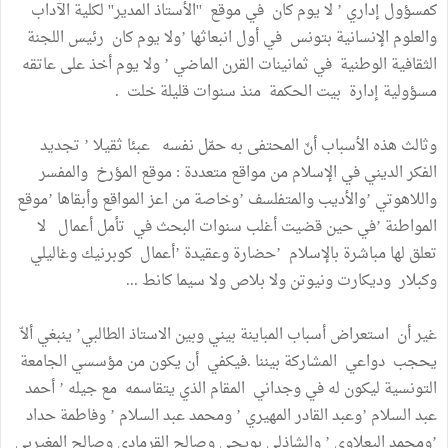
كمسؤول إداري ’ لا يوم كان في موقع ''الأستاذ المدير'' لكلية الآداب
والعلوم الإنسانية بتونس في أول انبعاثها ’ولا يوم كان رئيس اللجنة
الثقافية الوطنية في ثمانينات القرن الماضي ’ ولا يوم أخذ على عاتقه
مسؤولية إدارة بيت الحكمة منذ سنوات قليلة خلت .
وثالث هذه الأسباب أنّ المحتفى به حمّل نفسه عبئا ثقيلا ’ تجديد
الفكر الديني في الإسلام من مواقع متعددة : موقع المؤرخ والمفسر
واللاهوتي ’والأديب والمتفلسف ’وخاصة من اعز المواقع وأبقاها ’موقع
المواطنة ’في حين قضيت أغلب سنوات البحث في تأمل أعمال لا
تعلق لها مباشرة بالإسلام ’حضارة وعقيدة ’أعمال كوبرنيك وغاليلي
وكبلار وديكارت ونيوتن ولا بلاص ولا سيما كانط ...
غير أن استعراض أسباب المباينة بيني وبين الاستاذ الطالبي’ ينبغي ألاّ
يحجب دواعي المشاركة بيننا .فيكفي أن يكون من مؤسسي الجامعة
التونسية ليكون له في وجداني المقام الذي يتقاسمه مع جيله ’ أحمد
عبد السلام ’وعبد القادر المهيري ’ ومحمد عبد السلام ’ وفاطمة حداد
’ومحمد اليعلاوي ’ والشاذلي بويحي وصالح القرمادي وصالح المغيربي