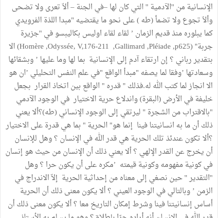
الإنسانية من ''الآدمية '' التي كان لها –في الجنة – ألاّ تعرى ولا تضحى
وألاّ تجوع ولا تضمأ (طه ) على نحو ما يقتضيه "مبدا اللذة الفرويدي
كما يبلوره منذ قديم الزمان ’ لقاء لقاء اوليس بكاليبسو في "جزيرة
جربة" (Homère ,Odyssée, V,176-211 ,Gallimard ,Pléiade ,p625) الا
بتقدير رباني ؟ إن ارتقاء آدم إلى الإنسانية بما لها وما عليها ’ وبشقائها
وسعادتها ’وفقا لما يصفه "مبدأ الواقع "في علم النفس التحليلي ’ان هو
الا انجاز لما كتب الله له.فذلك " قدره " الواقع بين اتخاذ القرار بجعل
خليفة في الأرض (البقرة) واندلاع حرية الاختيار في الوجود الآدمي
"بالاقتراب من الشجرة " ليرتقي إلى الوجود الإنساني (طه)؟ألا يعني
ذلك أن ما به انسانيتنا فينا إنما هو" الحرية " بما هي قدرة على الاختيار
؟ألا تكون عندئذ تلك الحرية هي قدر الله في الإنسان ؟ وهل للإنسان
أن يخرج عن القدر الإلهي ؟ ألا يعني ذلك أن الإنسان من حيث هو إنسان
في كونية مفهومه وكونية قيمته ’مكره على أن يكون حرا ؟ وهل
''التقدير '' حين نصغي إلى معناه من إحداثية الحرية إلاّ الاندراج في
الزمن ’ وبالتالي في الوجود العيني ؟ ألا يكون معنى ذلك أن الحرية
أساس إنسانيتنا فينا وشرط إمكان التاريخ معا ؟ ألا يكون معنى ذلك أن
قدر الله في الإنسان أنه أراده حرّا بإطلاق؟ وهو ما يسلم به الأستاذ