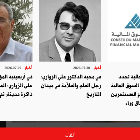
أخبار
أخبار
- 2026.07.29
- 2026.07.30
الية تجدد
في محبة الدكتور علي الزواري:
في أربعينية المؤ
السوق المالية
رجل العلم والعلاّمة في ميدان
علي الزواري: الم
و المستثمرين
التاريخ
ذاكرة مدينة، ثم
ق وراء
بلغت نسبة النجاح العامة في الدورة الرئيسية لشهادة الباكالوريا لسنة 2017 30 بالمائة، حسب ما أعلنه سليم خلبوس وزير
الغاء
ر عرض تقرير عام يخص مداولات هذه الدورة على رئيس الحكومة.