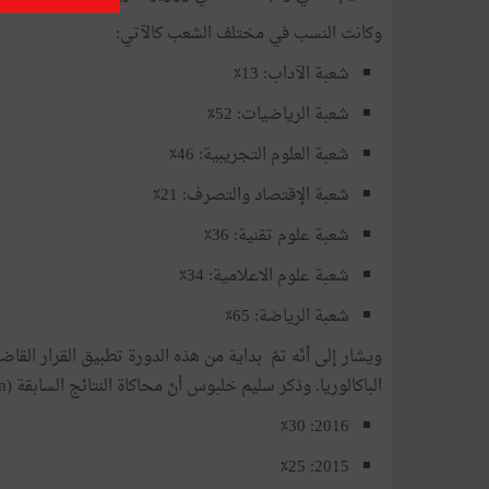
وكانت النسب في مختلف الشعب كالآتي:
شعبة الآداب: 13٪
شعبة الرياضيات: 52٪
شعبة العلوم التجريبية: 46٪
شعبة الإقتصاد والتصرف: 21٪
شعبة علوم تقنية: 36٪
شعبة علوم الاعلامية: 34٪
شعبة الرياضة: 65٪
الباكالوريا. وذكر سليم خلبوس أنّ محاكاة النتائج السابقة (simulation) دون احتساب المعدل السنوي أفرزت النسبتين التاليتين:
2016: ٪30
2015: ٪25