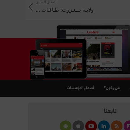
المقال السابق
ولايـة بـــنـزرت: طـاقـات ...
من يكون؟
أصداء المؤسسات
تابعنا