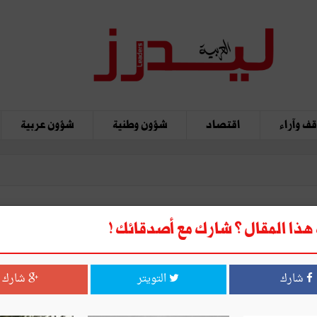
ف وآراء
اقتصاد
شؤون وطنية
شؤون عربية
ذا المقال ؟ شارك مع أصدقائك !
شارك
التويتر
شارك