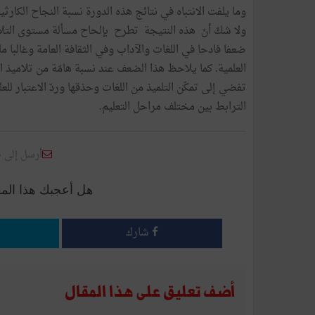
وما يلفت الانتباه في نتائج هذه الدورة نسبة النجاح الكار
ولا شكّ أنّ هذه النتيجة تطرح بإلحاح مسألة مستوى التلامي
ضعفا فادحا في اللغات والآداب وفي الثقافة العامة وغالبا ما
العلمية. كما يلاحظ هذا الضعف عند نسبة هامّة من تلاميذ ا
تفضي إلى تمكّن التلميذ من اللغات وحذقها وردّ الاعتبار للع
الترابط بين مختلف مراحل التعليم.
أرسل إلى 
هل أعجبك هذا الم
شارك
أضف تعليق على هذا المقال