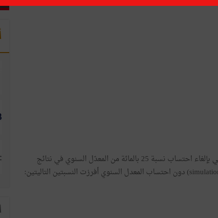
أ
ويشار إلى أنّه تمّ بداية من هذه الدورة تطبيق القرار القاضي بإلغاء احتساب نسبة 25 بالمائة من المعدّل السنوي في نتائج
ا