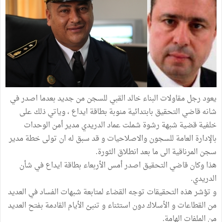
يعود رجل مقاولات البناء خالد القبي للسجن من جديد بعدما اصدر في
شانه قاضي التحقيق بابتدائية منوبة بطاقة ايداع ، وياتي ذلك على
خلفية قضية شبهة رشوة شملت عماد الدريدي مدير أمن الوحدات
بالإدارة العامة للسجون والاصلاحيات و قد سبق له ان تولى خطة مدير
سجن المرناقية الى ما بعد انطلاق الثورة.
هذا وكان قاضي التحقيق اصدر أمس الأربعاء بطاقة ايداع في شأن
الدريدي.
و تؤشر هذه التحقيقات توجه القضاء لمتابعة شبهات الفساد في العديد
من القطاعات و الأسلاك دون استثناء و تنبئ الأيام القادمة بفتح العديد
من الملفات الهامة.