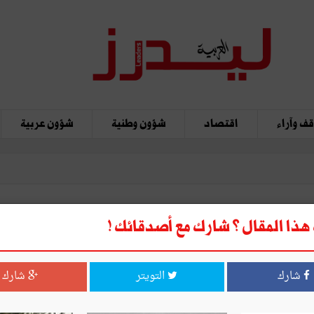
ف وآراء
اقتصاد
شؤون وطنية
شؤون عربية
ذا المقال ؟ شارك مع أصدقائك !
ي والطموحات
شارك
التويتر
شارك