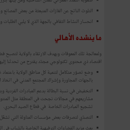
صعوبة التمدّد العمراني للمدن الساحلية ومن بينها بن
التلوث الناتج عن الغازات المنبعثة من بعض المصانع 
انحسار النشاط الثقافي بالجهة الذي لا يلبي الطلبا
ما ينشده الأهالي
ولمعالجة تلك المعوقات وبهدف الارتقاء بالولاية لتصبح فضا
اقتصاد ذي محتوى تكنولوجي مجدّد يقترح من تحدثنا إليه
وضع تصوّر متكامل لتنمية كل مناطق الولاية باعتماد
بالجهات المجاورة وإشراك المجتمع المدني في اتخاذ الق
التخفيض في نسبة البطالة بدعم المبادرات الفردية وب
مشاريعهم في مجالات نجحت في المنطقة مثل المنتوجات
تشجيع المبادرات الخاصة في قطاع الصيد البحري.
التصدّي لتصرفات بعض مؤسسات المناولة التي تشغّل ال
بعث مزيد الفضاءات الترفيهية الخاصة بالشباب في المناطـــ