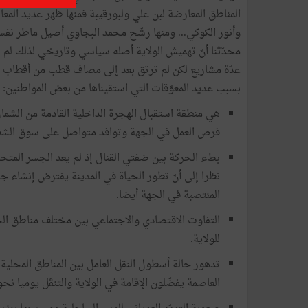
المناطق المعارضة لبن علي ولبورقيبة فمنها ظهر عديد ا
وأنور الكوكي... ومنها رشّح محمد البجاوي أصيل ماطر نفسه 
محدّثنا أنّ تهميش الولاية أصله سياسي وتاريخي لذلك لم ت
عدّة مشاريع لكن لم ترتق بعد إلى مصاف قطب من أقطاب الا
بسبب عديد المعوّقات التي استقيناها من بعض المواطنين:
هي منطقة استقبال الهجرة الداخلية القادمة من الشم
فرص العمل في الجهة وتوافد متواصل على سوق الشغل
بطء الحركة بين ضفتي القنال إذ لم يعد الجسر المتحرّ
نظرا إلى أنّ تطور الحياة في المدينة يفترض إنشاء 
المنتصبة في الجهة أيضا.
التفاوت الاقتصادي والاجتماعي بين مختلف مناطق الجه
للولاية.
تدهور حالة أسطول النقل العامل بين المناطق المحلية 
العاصمة يفضّلون الإقامة في الولاية والتنقّل يوميا نح