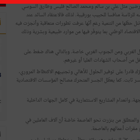
لمعارضين مثل علي بن سالم ومحمد الصالح فليس وطارق السوسي
للرئاسة منافسا للحبيب بورقيبة. لذلك فالاعتقاد السائد عند
أ
نل حظّها من التنمية رغم أنّها عرفت تطورات متعاقبة وأنجزت فيه
قتصاد الوطني بما يتوفّر فيها من موارد طبيعية وبشرية وذلك
ال الغربي ومن الجنوب الغربي خاصة. وبالتالي هناك ضغط على
 من أصحاب الشهادات العليا أو غيرهم.
ك قادرا على توفير الحلول للأهالي وتجنيبهم الاكتظاظ المروري،
جسر ثابت. كما يعطّل الجسر المتحرك مصالح المؤسسات الاقتصادية
ة، وانعدام المشاريع الاستثمارية في كامل الجهات الداخلية
والمنطلق من بنزرت نحو العاصمة خاصّة أنّ آلاف العاملين في
و مقرات أعمالهم بالعاصمة.
ا