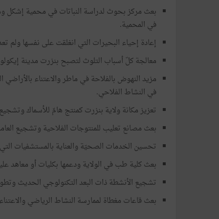
بعث مركز بحوث لدراسة النباتات في محمية إشكل ومتا
في المحمية.
إعادة إحياء البحيرات التي انغلقت على نفسها ولم تعد
معالجة كلّ أسباب التلوث لتصبح بنزرت مدينة إيكولو
مزيد النهوض بالفلاحة في ماطر والاعتناء بالأراضي 
في النشاط الفلاحي.
تعزيز مكانة ولاية بنزرت كمنتج هامّ للأسماك وتشجيع 
بعث مصانع تعليب للمنتوجات الفلاحية وتشجيع العامل
تحسين الخدمات الصحيّة والعناية بالمستشفيات التي
بعث كلية طب في الولاية ودعمها بكليات أو معاهد عل
تشجيع الأنشطة ذات البعد التكنولوجي الحديث وتطوير
بعث قاعات مغطاة لممارسة النشاط الرياضي والاعتناء 