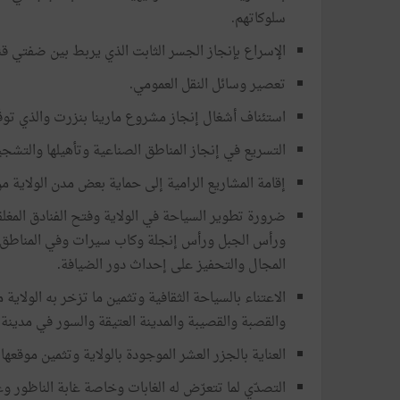
سلوكاتهم.
الإسراع بإنجاز الجسر الثابت الذي يربط بين ضفتي قن
تعصير وسائل النقل العمومي.
استئناف أشغال إنجاز مشروع مارينا بنزرت والذي توقّف بعد 14 جان
التسريع في إنجاز المناطق الصناعية وتأهيلها والتشجي
إقامة المشاريع الرامية إلى حماية بعض مدن الولاية 
ضرورة تطوير السياحة في الولاية وفتح الفنادق المغلق
ورأس الجبل ورأس إنجلة وكاب سيرات وفي المناطق ا
المجال والتحفيز على إحداث دور الضيافة.
الاعتناء بالسياحة الثقافية وتثمين ما تزخر به الولاية
والقصبة والقصيبة والمدينة العتيقة والسور في مدينة 
العناية بالجزر العشر الموجودة بالولاية وتثمين موقعها س
التصدّي لما تتعرّض له الغابات وخاصة غابة الناظور 