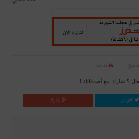
خالد الشابي
صديق
طباعة
قال ؟ شارك مع أصدقائك !
التويتر
شارك