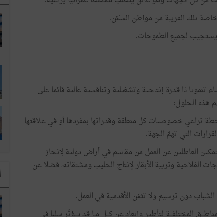
زرت من كلّ الجهات وهو عائق يتطلّب مخططا عمرانيا يراعيه.
وخاصة تلك القريبة من مواطن السكن.
ت ويستجيب لجميع الطموحات.
ء تنمويا ذا قدرة إنتاجية وتشغيلية وتنافسية عالية قائما على
م هذه الحلول:
 خطة تراعي خصوصيات كل منطقة وقدراتها بمفردها أو في علاقتها
رارات التي تهمّ الجهة.
تمكين العاطلين عن العمل من مقاسم في أراض دولية لإنجاز
 الفلاحية وتربية الأبقار لإنتاج الحليب ومشتقاته، فضلا عن
ا
شباب دون ترسيم ولا تثمّن الأقدمية في العمل.
ق المختلفـــة لتأطير وإبعاد عن كـــل مــا قد يـــؤثّر سلبا في