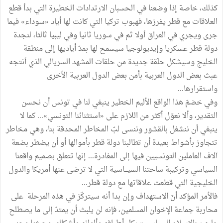
كذلك، خاصة إذا وضعنا في الحسبان الارتدادات الخطيرة التي بدأ قطع
العلاقات مع قطر يفرزها، فهبوب تركيا التي كانت لها أياد «سوداء» فيما
جرى ويجري في العراق أولا ثم في سوريا ثانيا وفي ليبيا ثالثا، لنجدة
دولة قطر عسكريا وإيديولوجيا سيسمح لها بمدّ أياديها إلى منطقة
الخليج وسيشكل حلَقة جديدة من حلقات المشهد السريالي الذي أنتجه
عبث بعض الدول العربية بأمن بعض الدول العربية الأخرى
واستقرارها...
وفي خضمّ هذا الواقع الأليم الخطير ينبغي لنا في تونس أن نحسن
التقدير، وألا نعوّل أكثر من اللازم على «استثنائنا التونسي»... كما لا
ينبغي أن ننشغل بالقشور وننسى لبّ المخاطر المحدقة بنا، وهي مخاطر
تتجاوز بأشواط بعيدة أن تطالبنا دولة قطر بأموالها أو أن يضطر بضعة
آلاف العاملين التونسيين فيها إلى المغادرة... إنها تتعلق بصميم واقعنا
السياسي وتركيبة ساحتنا السيـــاسية التي لا ترضى عنها أمريكا والدول
الخليجية التي قطعت علاقاتها مع دولة قطر...
فالأمر المؤكد أنّ الاستهداف وإن بدا أنه سيتركّز في هذه المرحلة على
محاربة جماعة الإخوان المسلمين، فإنه لن يلبث أن يمتدّ إلى ما يصطلح