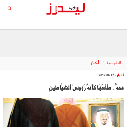
الرئيسية
أخبار
أخبار
- 2017.06.17
قِمةٌَّ...طَلْعُهَا كَأَنهَُّ رُؤوسُ آلشيََّاطِينِ