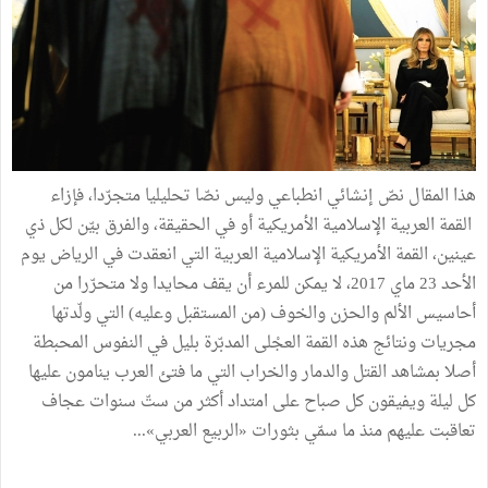
هذا المقال نصّ إنشائي انطباعي وليس نصّا تحليليا متجرّدا، فإزاء
القمة العربية الإسلامية الأمريكية أو في الحقيقة، والفرق بيّن لكل ذي
عينين، القمة الأمريكية الإسلامية العربية التي انعقدت في الرياض يوم
الأحد 23 ماي 2017، لا يمكن للمرء أن يقف محايدا ولا متحرّرا من
أحاسيس الألم والحزن والخوف (من المستقبل وعليه) التي ولّدتها
مجريات ونتائج هذه القمة العجْلى المدبّرة بليل في النفوس المحبطة
أصلا بمشاهد القتل والدمار والخراب التي ما فتئ العرب ينامون عليها
كل ليلة ويفيقون كل صباح على امتداد أكثر من ستّ سنوات عجاف
تعاقبت عليهم منذ ما سمّي بثورات «الربيع العربي»...