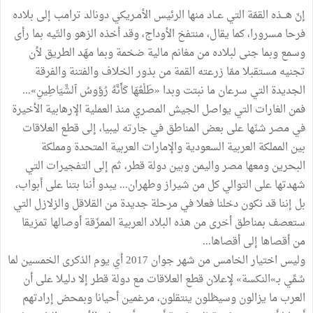
إنّ هـــذه القمّة التي عــاد منها الرئيس الأمـريكي دونالد ترامب إلى بلاده
فرحا مسرورا، كما يقال، منتفخ الأوداج، وقد أخذه الزهو والتّيه بما رأى
وسمع وبما جنى لبلاده من مغانم مالية ضخمة وبما مهّد الطريق لأن
تجنيه مستقبلا ممّا زرعته القمة من بذور الخلاف والفتنة والفرقة
الجديدة التي سرعان ما نبتت وبدا «طَلْعُهَا كَأَنَّهُ رُؤوسُ ٱلشَّيَاطِينِ»...
فمن الغارات التي يواصل الجيش المصري منذ العملية الإرهابية الأخيرة
في مصر شنّها على بعض المناطق في جارته ليبيا، إلى قطع العلاقات
بين المملكة العربية السعودية والإمارات العربية المتحدة ومملكة
البحرين ومعها مصر واليمن وبين دولة قطر، ثم إلى التفجيرات التي
شهدتها على التوالي كل من شيراز وطهران... يبدو أننا بتنا على أبواب،
بل إننا قد نكون دخلنا فعلا في مرحلة جديدة من القلاقل والزلازل التي
ستعصف بمناطق أخرى من هذه البلاد العربية الممزّقة أوصالها تمزيقا
من أقصاها إلى أقصاها...
وليس اختيار الخامس من شهر جوان 2017 أي يوم الذكرى الخمسين لما
سُمِّي بـ»النكسة» لإعلان قطع العلاقات مع دولة قطر إلا دليلا على أن
العرب ما يزالون وسيظلون ينتقلون، مرغمين أحيانا وبمحض إرادتهم