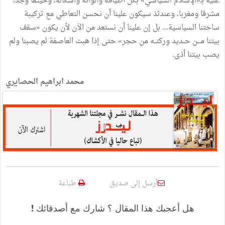
عليه بـ«الإسلام السياسي» بكل أطيافه وألوانه وأشكاله، وحيثما وجد،
مشرقا ومغربا، وعندئذ سيكون علينا أن نحسن التعاطي مع تركيبة
ساحتنا السياسية... بل إن علينا أن نستعد من الآن لأن يكون «سقف
بيتنا مـــن حــديد وركنــه من حجر» حتى إذا هبت العاصفة لم يصبنا ولم
يصب بيتنا أذى.
محمد ابراهيم الحصايري
أرسل إلى صديق
طباعة
هل أعجبك هذا المقال ؟ شارك مع أصدقائك !