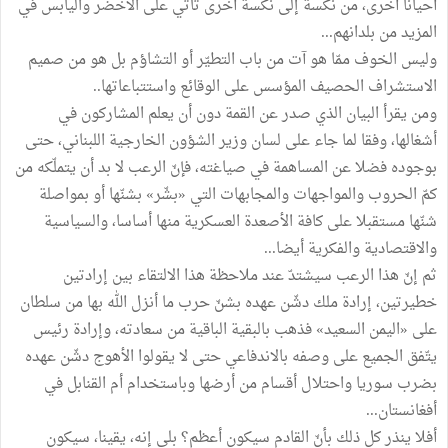
أحيانا أخرى، من نكسة إلى نكسة أخرى تأتي على الأخضر واليابس في
المزيد من بلدانهم...
وليس الخوف ممّا هو آت من باب التطيّر أو التشاؤم بل هو من صميم
الاستشراف الحصيف المؤسس على الوقائع واستتباعاتها..
ومن يقرأ البيان الذي صدر عن القمة دون أن يعلم المشاركون في
أشغالها، وفقا لما جاء على لسان وزير الشؤون الخارجية اللبناني، حتى
بوجوده فضلا عن المساهمة في صياغته، فإنّ الرعب لا بد أن يتملّكه من
كمّ الحروب والمواجهات والمجابهات التي «بشّر» بشنّها أو بمواصلة
شنّها مستقبلا على كافة الأصعدة العسكرية منها أساسا، والسياسية
والاقتصادية والفكرية أيضا...
ثم إنّ هذا الرعب سيشتدّ عند ملاحظة هذا الالتقاء بين إرادتين
خطيرتين، إرادة ملك دشّن عهده بشنّ حرب ما أنزل الله بها من سلطان
على «اليمن السعيد» فذهب بالبقية الباقية من سعادته، وإرادة رئيس
يتّفق الجميع على وصفه بالاندفاعي حتى لا يقولوا الأهوج دشّن عهده
بضرب سوريا واحتلال أقسام من أرضها وباستخدام أم القنابل في
أفغانستان...
أفلا ينذر كل ذلك بأنّ القادم سيكون أعظم؟ بلى إنه، يقينا، سيكون