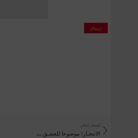
إرسال
المقال التالي
الانتحـار: موضوعا للعشـق ...