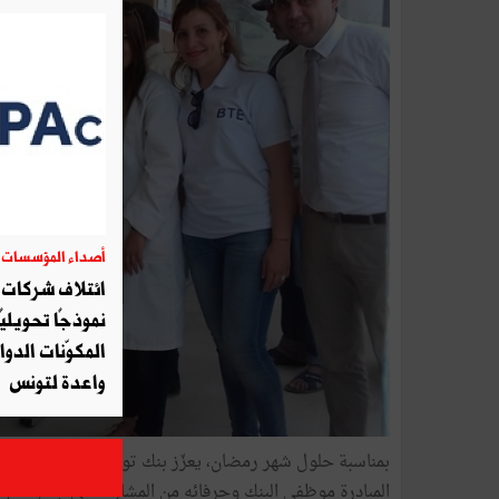
أصداء المؤسسات
06
ائتلاف شركات أ
نموذجًا تحويليً
المكوّنات الدوا
واعدة لتونس
بمناسبة حلول شهر رمضان، يعزّز بنك تونس والإمارات ٲنش
المبادرة موظفي البنك وحرفائه من المشاركة في جمع التبرع