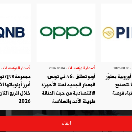
أصداء المؤسسات
أصداء المؤسسات
- 2026.07.29
- 2026.08.04
- 2026.08.
وروبية يطوّر
أوبو تطلق A6c في تونس:
مجموع
ا لتصنيع
المعيار الجديد لفئة الأجهزة
أبرز أولوياتها ال
ئية، فرصة
الاقتصادية من حيث المتانة
خلال الربع الثان
طويلة الأمد والسلاسة
2026
طته الاجتماعية ويطلق مبادرة " قفة رمضان " وستمكّن هذه
الغاء
ات وتوجيهها إلى العائلات المعوزة.