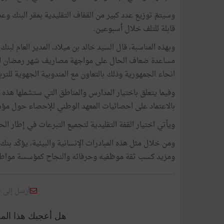
وسيتمّ توزيع عدد كبير من القفاف التقليدية بمقر البنك 
قابلة للتلف خلال ٲسبوعين.
وبهذه المناسبة، قال السيد خالد بن ميلاد، المدير العام لبن
مساعدة ضعاف الحال على مواجهة مصاريف شهر رمضان الم
انحاء الجمهورية وذلك بالتعاون مع المندوبية الجهوية للترب
وفيما يتعلق باختيار المدارس والمناطق التي ستشملها هذه ال
بالاعتماد على احصائيات المعهد الوطني للإحصاء حول مؤشرا
ويأتي اختيار القفة التقليدية لتجميع التبرعات في إطار الح
ومن خلال مثل هذه المبادرات الإنسانية والبيئية، يؤكّد ب
ومزيد كسب ثقة موظفيه وحرفائه والنجاح كمؤسسة مواطن
أرسل إلى 
هل أعجبك هذا الم