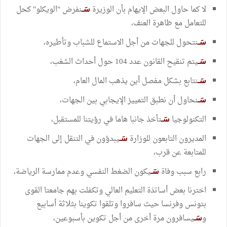
لا كما حاول البعض الإيهام بأن الوزيرة
نفرض "الويكلو" كحل
سَـ
للتعامل مع ظاهرة العنف،
نتحول للجهات من أجل الاستماع للشباب وتأطيره،
سَـ
يتم تنقيح القانون عدد 104 حول أحداث الشغب،
سَـ
نتابع بشكل مفصل أين يذهب المال العام،
سَـ
نحاول أن نطبق التمييز الإيجابي بين الجهات،
سَـ
التكنولوجيا
تأخذ جانبا هاما في رؤيتنا للمستقبل،
سَـ
المديرون التابعون للوزارة
يبدؤون في التنقل إلى الجهات
سَـ
للمتابعة عن قرب،
رابع سبب وفاة
يكون الضغط النفسي وعدم ممارسة الرياضة،
سَـ
اخترنا بعض أساتذة التعليم العالي وتكفلت بهم جامعتا القوى
بتونس وفرنسا حيث سافروا وتلقوا تكوينا بثلاثة أسابيع
و
يسافرون مرة أخرى من أجل تكوين بأسبوعين،
سَـ