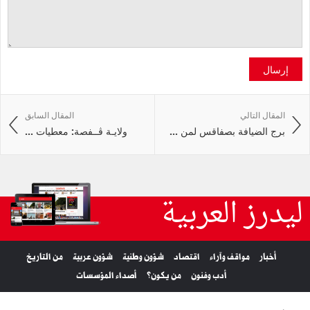
إرسال
المقال التالي
المقال السابق
برج الضيافة بصفاقس لمن ...
ولايـة ڤــفصة: معطيات ...
ليدرز العربية
أخبار
مواقف وآراء
اقتصاد
شؤون وطنية
شؤون عربية
من التاريخ
أدب وفنون
من يكون؟
أصداء المؤسسات