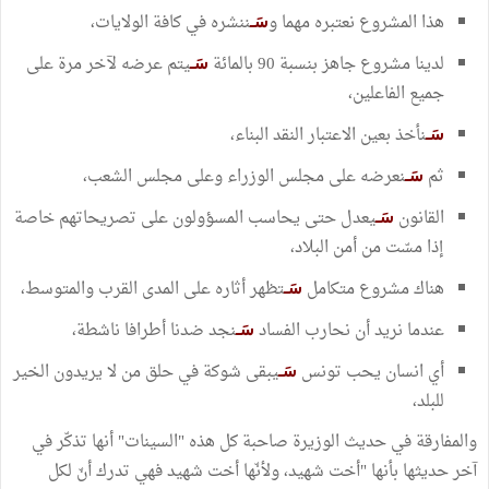
هذا المشروع نعتبره مهما و
ننشره في كافة الولايات،
سَـ
لدينا مشروع جاهز بنسبة 90 بالمائة
يتم عرضه لآخر مرة على
سَـ
جميع الفاعلين،
نأخذ بعين الاعتبار النقد البناء،
سَـ
ثم
نعرضه على مجلس الوزراء وعلى مجلس الشعب،
سَـ
القانون
يعدل حتى يحاسب المسؤولون على تصريحاتهم خاصة
سَـ
إذا مسّت من أمن البلاد،
هناك مشروع متكامل
تظهر أثاره على المدى القرب والمتوسط،
سَـ
عندما نريد أن نحارب الفساد
نجد ضدنا أطرافا ناشطة،
سَـ
أي انسان يحب تونس
يبقى شوكة في حلق من لا يريدون الخير
سَـ
للبلد،
والمفارقة في حديث الوزيرة صاحبة كل هذه "السينات" أنها تذكّر في
آخر حديثها بأنها "أخت شهيد، ولأنّها أخت شهيد فهي تدرك أنّ لكل