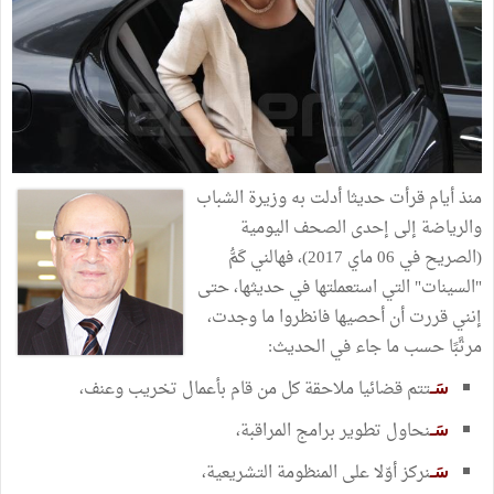
منذ أيام قرأت حديثا أدلت به وزيرة الشباب
والرياضة إلى إحدى الصحف اليومية
(الصريح في 06 ماي 2017)، فهالني كَمُّ
"السينات" التي استعملتها في حديثها، حتى
إنني قررت أن أحصيها فانظروا ما وجدت،
مرتَّبًا حسب ما جاء في الحديث:
تتم قضائيا ملاحقة كل من قام بأعمال تخريب وعنف،
سَـ
نحاول تطوير برامج المراقبة،
سَـ
نركز أوّلا على المنظومة التشريعية،
سَـ