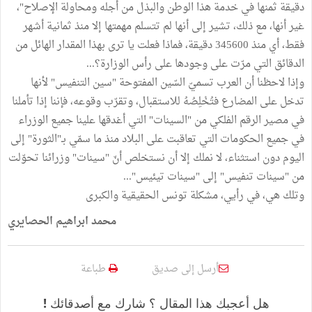
دقيقة ثمنها في خدمة هذا الوطن والبذل من أجله ومحاولة الإصلاح"،
غير أنها، مع ذلك، تشير إلى أنها لم تتسلم مهمتها إلا منذ ثمانية أشهر
فقط، أي منذ 345600 دقيقة، فماذا فعلت يا ترى بهذا المقدار الهائل من
الدقائق التي مرّت على وجودها على رأس الوزارة؟...
وإذا لاحظنا أن العرب تسميّ السّين المفتوحة "سين التنفيس" لأنها
تدخل على المضارع فتُخْلِصُهُ للاستقبال، وتقرّب وقوعه، فإننا إذا تأملنا
في مصير الرقم الفلكي من "السينات" التي أغدقها علينا جميع الوزراء
في جميع الحكومات التي تعاقبت على البلاد منذ ما سمّي بـ"الثورة" إلى
اليوم دون استثناء، لا نملك إلا أن نستخلص أنّ "سينات" وزرائنا تحوّلت
من "سينات تنفيس" إلى "سينات تيئيس"...
وتلك هي، في رأيي، مشكلة تونس الحقيقية والكبرى
محمد ابراهيم الحصايري
أرسل إلى صديق
طباعة
هل أعجبك هذا المقال ؟ شارك مع أصدقائك !