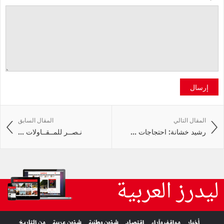
إرسال
المقال التالي
المقال السابق
رشيد خشانة: احتجاجات ...
نـصــر للمــقــاولات ...
ليدرز العربية
أخبار
مواقف وآراء
اقتصاد
شؤون وطنية
شؤون عربية
من التاريخ