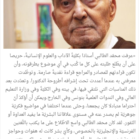
«عرفت محمّد الطالبي أستاذا بكليّةّ الآداب والعلوم الإنسانيةّ، حريصا
على أن يطّلع طلبته على كل ما كُتب في أي موضوع يطرقونه، وأن
تكون قراءتهم للمصادر والمراجع قراءة نقديةّ صارمة. وتوطّدت
معرفتي به عندما أعددت تحت إشرافه أطروحة الدكتورا. وتعدّدت بعد
ذلك المناسبات التي نلتقي فيها، في بيته وفي الكليّةّ وفي وزارة التعليم
العالي وفي الندوات العلميةّ بتونس وفي الخارج.ويمكن أن أؤكدّ أنّ
احتراما متبادلا كان يجمعنا، وحتّى عندما اختلفنا في مواضيع فكريّة
جوهريّة لم يصدر عنه في مستوى علاقاتنا البشريّة ما يفيد العداوة أو
النّفور. لقد كان محمّد الطالبي واسع الاطّلاع على ما يكتب باللّغتين
الفرنسيّة والإنجليزيّة بالخصوص، وكأيّ بشر كانت له هفوات وحواجز