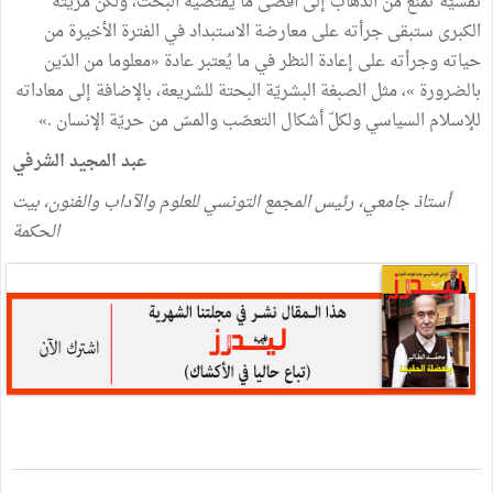
نفسيّة تمنع من الذهاب إلى أقصى ما يقتضيه البحث، ولكن مزيّته
الكبرى ستبقى جرأته على معارضة الاستبداد في الفترة الأخيرة من
حياته وجرأته على إعادة النظر في ما يُعتبر عادة «معلوما من الدّين
بالضرورة »، مثل الصبغة البشريّة البحتة للشريعة، بالإضافة إلى معاداته
للإسلام السياسي ولكلّ أشكال التعصّب والمسّ من حريّة الإنسان .»
عبد المجيد الشرفي
أستاذ جامعي، رئيس المجمع التونسي للعلوم والآداب والفنون، بيت
الحكمة