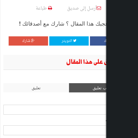
أرسل إلى صديق
طباعة
 هذا المقال ؟ شارك مع أصدقائك !
التويتر
شارك
ى هذا المقال
عليق
تعليق