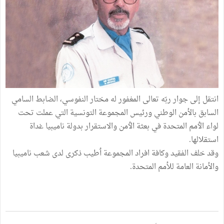
انتقل إلى جوار ربّه تعالى المغفور له مختار النفوسي، الضابط السامي
السابق بالأمن الوطني ورئيس المجموعة التونسية التي عملت تحت
لواء الٲمم المتحدة في بعثة الٲمن والاستقرار بدولة ناميبيا غداة
استقلالها.
وقد خلف الفقيد وكافة افراد المجموعة ٲطيب ذكرى لدى شعب ناميبيا
والأمانة العامة للأمم المتحدة.