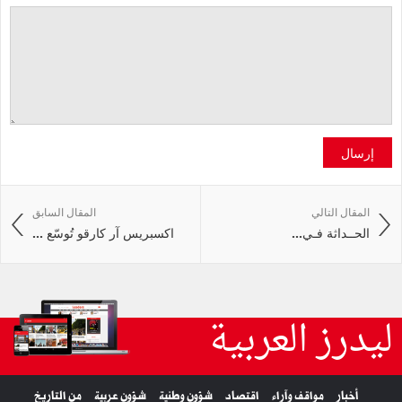
إرسال
المقال التالي
المقال السابق
الحــداثة‭ ‬فـي‭ ...
اكسبريس آر كارقو تُوسّع ...
ليدرز العربية
أخبار
مواقف وآراء
اقتصاد
شؤون وطنية
شؤون عربية
من التاريخ