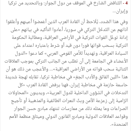
4
-
التّناقض
الصّارخ
في
الموقف
من
دول
الجوار
:
وبالتحديد
من
تركيا
وإيران
...
وفي
هذا
الصّدد،
يُلَاحظ
أن
القادة
العرب
الذين
أغمضوا
أعينهم
وأغلقوا
آذانهم
عن
التّدخّل
التركي
في
سوريا،
أعادوا
التأكيد
في
بيانهم
«
على
إدانة
توغّل
القوات
التركية
في
الأراضي
العراقية،
ومطالبة
الحكومة
التركية
بسحب
قواتها
فورا
دون
قيد
أو
شرط
باعتباره
اعتداء
على
السيادة
العراقية،
وتهديداً
للأمن
القومي
العربي
»
كما
دعوا
«
الدول
الأعضاء
في
الجامعة
إلى
أن
تطلب
من
الجانب
التركي
بموجب
العلاقات
الثنائية
سحب
قواته
من
الأراضي
العراقية
»
...
والأعجب
من
ذلك
هو
أن
هذا
«
اللين
الفائق
والأدب
الجمّ
»
في
مخاطبة
تركيا،
تقابله
لهجة
شديدة
حاسمة
حازمة
في
مخاطبة
إيران،
فهنا
يرفض
القادة
العرب
«
كل
التدخلات
في
الشؤون
الداخلية
للدول
العربية
»
،
ويدينون
«
المحاولات
الرّامية
إلى
زعزعة
الأمن
وبثّ
النعرات
الطائفية
والمذهبية
أو
تأجيج
الصراعات
وما
يمثله
ذلك
من
ممارسات
تنتهك
مبادئ
حسن
الجوار
وقواعد
العلاقات
الدولية
ومبادئ
القانون
الدولي
وميثاق
منظمة
الأمم
المتحدة
»
.