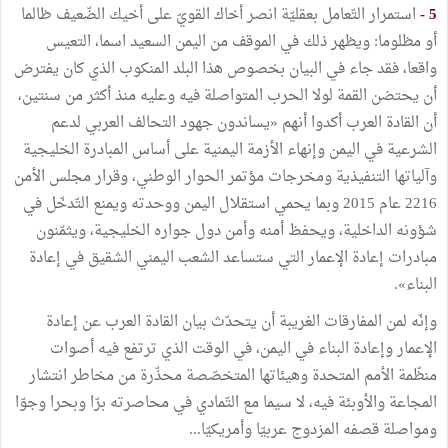
5
-
استمرار
التّعامل
بعقليّة
انصر
أخاك
القويّ
على
أخيك
الضّعيف
ظالما
أو
مظلوما
:
ويظهر
ذلك
في
الموقف
من
اليمن
السعيد
اسما،
التعيس
واقعا،
فقد
جاء
في
البيان
بخصوص
هذا
البلد
المنكوب
الذي
كان
يفترض
أن
يحتضن
القمة
لولا
الحرب
المتواصلة
فيه
وعليه
منذ
أكثر
من
سنتين،
أن
القادة
العرب
أكدوا
أنهم
«
يساندون
جهود
التحالف
العربي
لدعم
الشرعية
في
اليمن
وإنهاء
الأزمة
اليمنية
على
أساس
المبادرة
الخليجية
وآلياتها
التنفيذية
ومخرجات
مؤتمر
الحوار
الوطني،
وقرار
مجلس
الأمن
2216
عام
2015
وبما
يحمي
استقلال
اليمن
ووحدته
ويمنع
التّدخّل
في
شؤونه
الداخلية،
ويحفظ
أمنه
وأمن
دول
جواره
الخليجية،
ويثمّنون
مبادرات
إعادة
الإعمار
التي
ستساعد
الشعب
اليمني
الشقيق
في
إعادة
البناء
»
.
وإنّه
لمن
المفارقات
الغريبة
أن
يتحدّث
بيان
القادة
العرب
عن
إعادة
الإعمار
وإعادة
البناء
في
اليمن،
في
الوقت
الذي
ترتفع
فيه
أصوات
منظّمة
الأمم
المتحدة
وهيئاتها
المتخصّصة
محذّرة
من
مخاطر
انتشار
المجاعة
والأوبئة
فيه،
لا
سيما
مع
التّمادي
في
محاصرته
برّا
وبحرا
وجوّا
ومواصلة
قصفه
المزدوج
عربيّا
وأمريكيّا
...