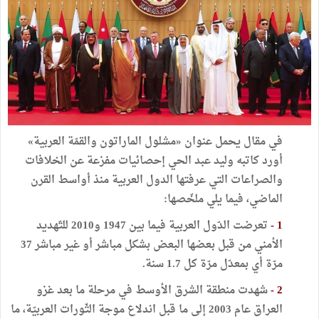
في
مقال
يحمل
عنوان
«
مشلول
الماراتون
والقمّة
العربية
»
أورد
كاتبه
وليد
عبد
الحي
إحصائيات
مفزعة
عن
الخلافات
والصراعات
التي
عرفتها
الدول
العربية
منذ
أواسط
القرن
الماضي،
فيما
يلي
ملخّصها
:
1
-
تعرضت
الدّول
العربية
فيما
بين
1947
و2010
للتّهديد
الأمني
من
قبل
بعضها
البعض
بشكل
مباشر
أو
غير
مباشر
37
مرّة
أي
بمعدّل
مرّة
كل
7
.
1
سنة
.
2
-
شهدت
منطقة
الشرق
الأوسط
في
مرحلة
ما
بعد
غزو
العراق
عام
2003
إلى
ما
قبل
اندلاع
موجة
الثّورات
العربيّة،
ما