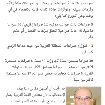
يقرب
من
76
حالة
صراعيّة
تراوحت
بين
صراعات
مكشوفة،
وأزمات
عنيفة،
وتوتّرات
حادّة
كامنة
قابلة
للانفجار
في
أي
وقت
وهي
تتوزّع
كما
يلي
:
9
صراعات
ذات
جوانب
دولية، 12
صراعا
إقليميا، 40
صراعا
داخليا، 15
حالة
صراعية
تتعلق
بنزعات
انفصال
أو
حكم
ذاتي
...
3
-
تتوزّع
صراعات
المنطقة
العربية
من
حيث
مداها
الزمني
كما
يلي
:
30
صراعا
مستمّرا
لمدّة
تجاوزت
30
سنة، 8
صراعات
مستمرّة
لأكثر
من
20
سنة، 11
صراعا
مستمرّا
لأكثر
من
10
سنوات
تقريبا، 6
صراعات
تجاوزت
خمس
سنوات، 27
صراعا
مستمرّا
لأكثر
من
سنة
.
قد
رأيت
أن
أستهلّ
مقالي
هذا
بهذه
الإحصائيات
لأن
منظّمي
القمّة
العربية
بعمّان
أو
ما
اصطلح
عليه
بـ«قمّة
البحر
الميّت
»
،