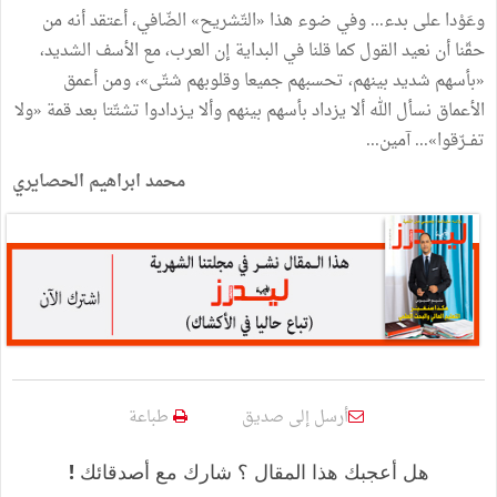
وعَوْدا
على
بدء
...
وفي
ضوء
هذا
«
التّشريح
»
الضّافي،
أعتقد
أنه
من
حقّنا
أن
نعيد
القول
كما
قلنا
في
البداية
إن
العرب،
مع
الأسف
الشديد،
«
بأسهم
شديد
بينهم،
تحسبهم
جميعا
وقلوبهم
شتّى
»
،
ومن
أعمق
الأعماق
نسأل
الله
ألا
يزداد
بأسهم
بينهم
وألا
يـزدادوا
تشتّتا
بعد
قمة
«
ولا
تفــرّقوا
»
...
آمين
...
محمد
ابراهيم
الحصايري
أرسل إلى صديق
طباعة
هل أعجبك هذا المقال ؟ شارك مع أصدقائك !