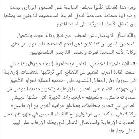
ومن
هذا
المنطلق
كلّفوا
مجلس
الجامعة
على
المستوى
الوزاري
ببحث
وضع
آلية
محدّدة
لمساعدة
الدول
العربية
المستضيفة
للاجئين
بما
يمكّنها
من
تحمّل
الأعباء
المترتّبة
على
استضافتهم
.
والله
نسأل
ألا
يتّفتّق
ذهن
المجلس
عن
خلق
وكالة
لغوث
وتشغيل
اللاجئين
السوريين
كما
تفتق
ذهن
الأمم
المتحدة،
ذات
يوم،
عن
خلق
وكالة
الأمم
المتحدة
لغوث
وتشغيل
اللاجئين
الفلسطينيين
.
3
-
الازدواجية
الفجّة
في
التّعامل
مع
ظاهرة
الإرهاب
:
ويظهر
ذلك
في
صمت
القادة
العرب
المطبق
عن
الفظائع
التي
ترتكبها
التنظيمات
الإرهابية
في
سوريا،
وفي
المقابل
التّشديد
على
«
دعمهم
المطلق
للعراق
الشّقيق
في
جهوده
للقضاء
على
العصابات
الإرهابية
وتحرير
مدينة
الموصل
من
عصابات
داعش
»
،
وتثمينهم
«
للإنجازات
الكبيرة
التي
حقّقها
الجيش
العراقي
في
تحرير
محافظات
ومناطق
عراقية
أخرى
من
الإرهابيين
»
وكذلك
في
التأكيد
على
«
وقوفهم
مع
الأشقّاء
الليبيين
في
جهودهم
لدحر
العصابات
الإرهابية
واستئصال
الخطر
الذي
يمثّله
الإرهاب
على
ليبيا
وعلى
جوارها
»
.