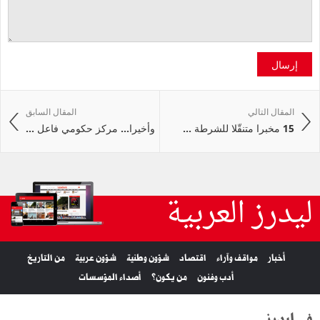
إرسال
المقال التالي
المقال السابق
15 مخبرا متنقّلا للشرطة ...
وأخيرا... مركز حكومي فاعل ...
ليدرز العربية
أخبار
مواقف وآراء
اقتصاد
شؤون وطنية
شؤون عربية
من التاريخ
أدب وفنون
من يكون؟
أصداء المؤسسات
في ليدرز