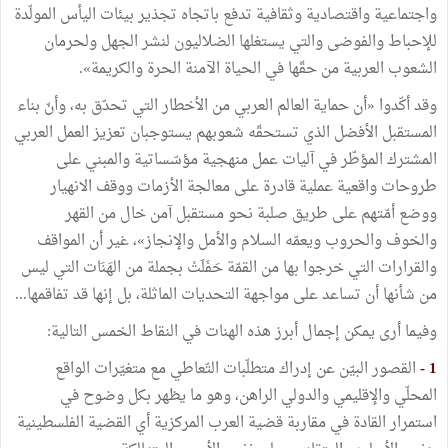
واجتماعية
واقتصادية
وثقافية
تدفع
باتجاه
تجذير
بيئات
اليأس
المولّدة
للإحباط
والفوضى
والتي
يستغلها
الضلاليون
لنشر
الجهل
ولحرمان
الشعوب
العربية
من
حقّها
في
الحياة
الآمنة
الحرة
والكريمة
»
.
وقد
أكّدوا
«
أن
حماية
العالم
العربي
من
الأخطار
التي
تحدّق
به،
وأنّ
بناء
المستقبل
الأفضل
الذي
تستحقّه
شعوبهم
يستوجبان
تعزيز
العمل
العربي
المشترك
المؤطّر
في
آليات
عمل
منهجية
مؤسّساتية
والمبني
على
طروحات
واقعية
عملية
قادرة
على
معالجة
الأزمات
ووقف
الانهيار
ووضع
أمّتهم
على
طريق
صلبة
نحو
مستقبل
آمن
خال
من
القهر
والخوف
والحروب
ويعمّه
السلام
والأمل
والإنجاز
»
،
غير
أن
المواقف
والقرارات
التي
خرجوا
بها
من
القمّة
حَفَلَتْ
بجملة
من
الهَنَات
التي
ليس
من
شأنها
أن
تساعد
على
مواجهة
التحديات
الماثلة،
بل
إنها
قد
تفاقمها
...
وفيما
أرى
يمكن
إجمال
أبرز
هذه
الهنات
في
النقاط
الخمس
التالية
:
1
-
القصور
البيّن
عن
إدراك
متطلّبات
التّعاطي
مع
متغيّرات
الواقع
المحلّي
والإقليمي
والدولي
الراهن،
وهو
ما
يظهر
بكل
وضوح
في
استمرار
القادة
في
مقاربة
قضية
العرب
المركزية
أي
القضية
الفلسطينية