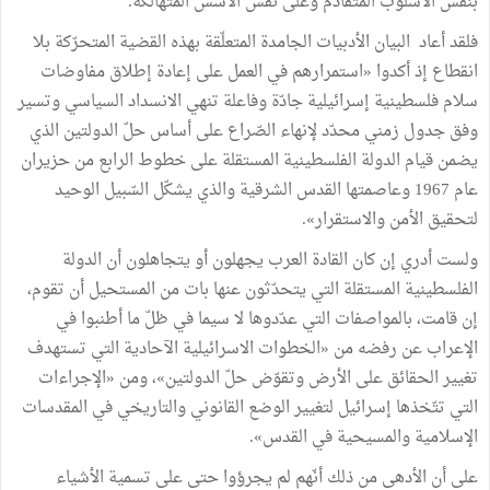
بنفس
الأسلوب
المتقادم
وعلى
نفس
الأسس
المتهالكة
.
فلقد
أعاد
البيان
الأدبيات
الجامدة
المتعلّقة
بهذه
القضية
المتحرّكة
بلا
انقطاع
إذ
أكدوا
«
استمرارهم
في
العمل
على
إعادة
إطلاق
مفاوضات
سلام
فلسطينية
إسرائيلية
جادّة
وفاعلة
تنهي
الانسداد
السياسي
وتسير
وفق
جدول
زمني
محدّد
لإنهاء
الصّراع
على
أساس
حلّ
الدولتين
الذي
يضمن
قيام
الدولة
الفلسطينية
المستقلة
على
خطوط
الرابع
من
حزيران
عام
1967
وعاصمتها
القدس
الشرقية
والذي
يشكّل
السّبيل
الوحيد
لتحقيق
الأمن
والاستقرار
»
.
ولست
أدري
إن
كان
القادة
العرب
يجهلون
أو
يتجاهلون
أن
الدولة
الفلسطينية
المستقلة
التي
يتحدّثون
عنها
بات
من
المستحيل
أن
تقوم،
إن
قامت،
بالمواصفات
التي
عدّدوها
لا
سيما
في
ظلّ
ما
أطنبوا
في
الإعراب
عن
رفضه
من
«
الخطوات
الاسرائيلية
الآحادية
التي
تستهدف
تغيير
الحقائق
على
الأرض
وتقوّض
حلّ
الدولتين
»
،
ومن
«
الإجراءات
التي
تتّخذها
إسرائيل
لتغيير
الوضع
القانوني
والتاريخي
في
المقدسات
الإسلامية
والمسيحية
في
القدس
»
.
على
أن
الأدهى
من
ذلك
أنّهم
لم
يجرؤوا
حتى
على
تسمية
الأشياء