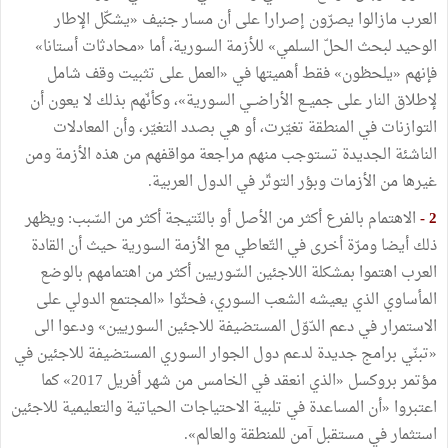
العرب
مازالوا
يصرّون
إصرارا
على
أن
مسار
جنيف
«
يشكّل
الإطار
الوحيد
لبحث
الحلّ
السلمي
»
للأزمة
السورية،
أما
«
محادثات
أستانا
»
فإنهم
«
يلحظون
»
فقط
أهميتها
في
«
العمل
على
تثبيت
وقف
شامل
لإطلاق
النار
على
جميــع
الأراضــي
السورية
»
،
وكأنّهم
بذلك
لا
يعون
أن
التوازنات
في
المنطقة
تغيّرت،
أو
هي
بصدد
التغيّر،
وأن
المعادلات
الناشئة
الجديدة
تستوجب
منهم
مراجعة
مواقفهم
من
هذه
الأزمة
ومن
غيرها
من
الأزمات
وبؤر
التوتّر
في
الدول
العربية
.
2
-
الاهتمام
بالفرع
أكثر
من
الأصل
أو
بالنّتيجة
أكثر
من
السّبب
:
ويظهر
ذلك
أيضا
ومرّة
أخرى
في
التّعاطي
مع
الأزمة
السورية
حيث
أن
القادة
العرب
اهتموا
بمشكلة
اللاجئين
السّوريين
أكثر
من
اهتمامهم
بالوضع
المأساوي
الذي
يعيشه
الشعب
السوري،
فحثّوا
«
المجتمع
الدولي
على
الاستمرار
في
دعم
الدّوّل
المستضيفة
للاجئين
السوريين
»
ودعوا
الى
«
تبنّي
برامج
جديدة
لدعم
دول
الجوار
السوري
المستضيفة
للاجئين
في
مؤتمر
بروكسل
«
الذي
انعقد
في
الخامس
من
شهر
أفريل
2017
»
كما
اعتبروا
«
أن
المساعدة
في
تلبية
الاحتياجات
الحياتية
والتعليمية
للاجئين
استثمار
في
مستقبل
آمن
للمنطقة
والعالم
»
.