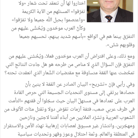
اختاروا
لها
أن
تنعقد
تحت
شعار
«
ولا
تفرّقوا
»
المستلهم
من
الآية
الكريمة
«
واعتصموا
بحبل
الله
جميعا
ولا
تفرّقوا
»
وكأنَّ
العرب
موحّدون
وَيُخْشَى
عليهم
من
التفرّق
بينما
هم
في
الواقع
«
بأسهم
شديد
بينهم،
تحسبهم
جميعا
وقلوبهم
شتّى
»
.
ومع
ذلك،
وعلى
افتراض
أن
العرب
موحّدون
فعلا،
وَيُخْشـَى
عليهم
من
التفرّق
فإن
السؤال
الذي
لا
مناص
من
طرحه
هو
هل
جاءت
النتائج
التي
تمخّضت
عنها
القمّة
متساوقة
مع
مقتضيات
الشّعار
الذي
انعقدت
تحته؟
وفي
رأيي
فإنّ
«
تشريح
»
البيـان
الصادر
عن
القمّة
لا
ينبئ
بأنّ
حصادها
يرتقي
إلى
مستوى
التحديات
الجسيمة
التي
حرص
القادة
العرب
على
تعدادها
في
مستهلّ
البيان
حيث
سجّلوا
أن
قمّتهم
«
التأمت
في
ظرف
عربي
صعب،
فثمّة
أزمات
تقوّض
دولا
وتقتل
مئات
الألوف
من
الشعوب
العربية
وتشرّد
الملايين
من
أبناء
أمّتنا
لاجئين
ونازحين
ومهجّرين،
وانتشار
غير
مسبوق
لعصابات
إرهابية
تهدّد
الأمن
والاستقرار
في
المنطقة
والعالم
.
وثمة
احتلال
وعوز
وقهر
وتحديات
سياسية