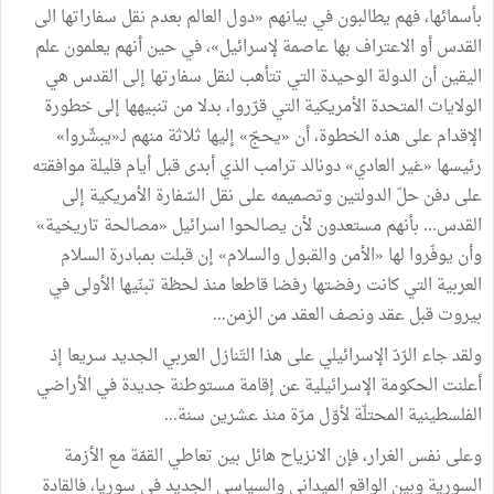
بأسمائها،
فهم
يطالبون
في
بيانهم
«
دول
العالم
بعدم
نقل
سفاراتها
الى
القدس
أو
الاعتراف
بها
عاصمة
لإسرائيل
»
،
في
حين
أنهم
يعلمون
علم
اليقين
أن
الدولة
الوحيدة
التي
تتأهب
لنقل
سفارتها
إلى
القدس
هي
الولايات
المتحدة
الأمريكية
التي
قرّروا،
بدلا
من
تنبيهها
إلى
خطورة
الإقدام
على
هذه
الخطوة،
أن
«
يحجّ
»
إليها
ثلاثة
منهم
لـ
«
يبشّروا
»
رئيسها
«
غير
العادي
»
دونالد
ترامب
الذي
أبدى
قبل
أيام
قليلة
موافقته
على
دفن
حلّ
الدولتين
وتصميمه
على
نقل
السّفارة
الأمريكية
إلى
القدس
...
بأنهم
مستعدون
لأن
يصالحوا
اسرائيل
«
مصالحة
تاريخية
»
وأن
يوفّروا
لها
«
الأمن
والقبول
والسلام
»
إن
قبلت
بمبادرة
السلام
العربية
التي
كانت
رفضتها
رفضا
قاطعا
منذ
لحظة
تبنّيها
الأولى
في
بيروت
قبل
عقد
ونصف
العقد
من
الزمن
...
ولقد
جاء
الرّدّ
الإسرائيلي
على
هذا
التّنازل
العربي
الجديد
سريعا
إذ
أعلنت
الحكومة
الإسرائيلية
عن
إقامة
مستوطنة
جديدة
في
الأراضي
الفلسطينية
المحتلّة
لأوّل
مرّة
منذ
عشرين
سنة
...
وعلى
نفس
الغرار،
فإن
الانزياح
هائل
بين
تعاطي
القمّة
مع
الأزمة
السورية
وبين
الواقع
الميداني
والسياسي
الجديد
في
سوريا،
فالقادة