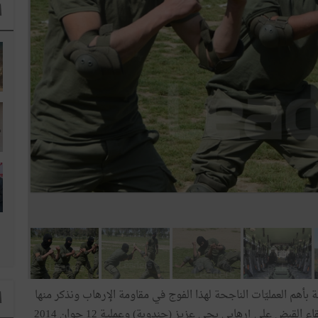
ا
 عبيدلي آمر فوج 13 مشاة ميكانيكية بأهم العمليّات الناجحة لهذا الفوج في مقاومة الإرهاب ونذكر منها
ا
عملية 17 مارس 2014 حيث تمّ القضاء على 3 إرهابيين والقاء القبض على إرهابي بحي عزيز (جندوبة) وعملية 12 جوان 2014