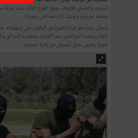
جندوبة من موفدة ليدرز الخاصة نجاح الخرّاز -
في إطار 
الحدود والتصدّي للإرهاب يتميّز الفوج الثالث عشر مشاة مي
منطقة حدودية وجبلية ذات خصائص متفردّة.
وتمكّن زيارة مقر قيادة الفوج من الوقوف على إسهاماته 
النظام ونجدة المواطنين عند الكوارث ومقاومة الحرائق وا
للفوج بتمرين بجبل لحيرش من ولاية جندوبة.