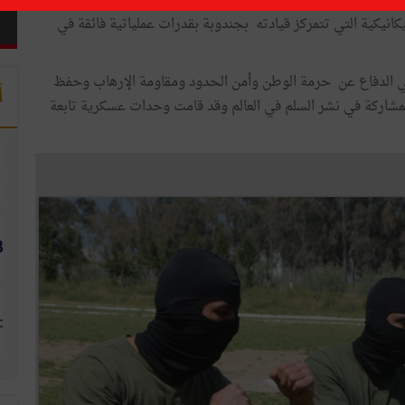
الدور الفعّال الذي تقوم به قوات الجيش التونسي في حماية
كانيكية التي تتمركز قيادته بجندوبة بقدرات عملياتية فائقة في
في الدفاع عن حرمة الوطن وأمن الحدود ومقاومة الإرهاب وحفظ
أ
لمشاركة في نشر السلم في العالم وقد قامت وحدات عسكرية تابعة