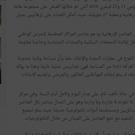
حيث تمّ القبض على إرهابيين بعين الدبّة (فرنانة) وعمليّة يومي 21 و22 فيفري 2016 التي تمّ خلالها القبض على مجموعة هامة
من الأشخاص بوادي مليز في طريقهم للالتحاق بالعناصر الإرهابية وعملية 27 جويلية، حيث أمكن القضاء على إرهابيين بجبل
لعناصر الإرهابية ودعم عناصر المراكز المتقدمة للحرس الوطني
دخّل لفائدة التجمعات السكنية والمنشات الحسّاسة وخاصة مقاومة
فوج في عمليات النجدة والإنقاذ، علما وأنّ مساحة ولاية جندوبة
تبلغ 3550 كم مربعا تقريبا ويبلغ طول الشريط الحدودي 85 كم أمّا 43% من المساحة فهي تضاريس جبلية غابيّة وهذا ما يؤكد
ذ اذ يتمّ إجلاء المواطنين العالقين والمرضى وتقديم الإعانات
يبقى دوما في حالة تأهب تامّ، على مدار اليوم وكامل أيام السنة. وفي مركز
ادة، لا تفوته لا شاردة ولا واردة وهو على اتصال مباشر بكل العناصر
لعسكريين ومستخدما أدوات تكنولوجية حديثة حيث يتمّ تجميع
التنفيذ مع تتبّع العناصر على الميدان من خلال التكنولوجيات
وقد انبعث هذا الفوج سنة 1957 و أصبح سنة 1991 يحمل هذه التسمية بعد أن كان سنة 1976 يحمل اسم الفوج 13 مشاة