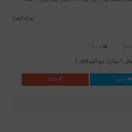
نجاح الخرّاز
صديق
طباعة
قال ؟ شارك مع أصدقائك !
التويتر
شارك