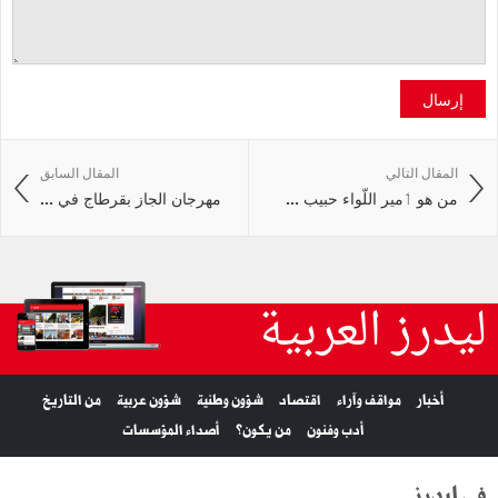
إرسال
المقال التالي
المقال السابق
من هو ٲمير اللّواء حبيب ...
مهرجان الجاز بقرطاج في ...
ليدرز العربية
أخبار
مواقف وآراء
اقتصاد
شؤون وطنية
شؤون عربية
من التاريخ
أدب وفنون
من يكون؟
أصداء المؤسسات
في ليدرز