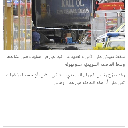
سقط قتيلان على الٲقل والعديد من الجرحى في عمليّة دهس بشاحنة
وسط العاصمة السويديّة ستوكهولم.
وقد صرّح رئيس الوزراء السويدي، ستيفان لوفين، ٲنّ جميع المؤشرات
تدل على ٲن هذه الحادثة هي عمل ارهابي.