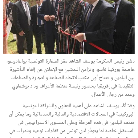
دشّن رئيس الحكومة يوسف الشاهد مقرّ السفارة التونسية بواغادوغو،
عاصمة بوركينا فاسو. وتزامن التدشين مع الإعلان عن إلغاء التأشيرة
بين البلدين وافتتاح أول مكتب لاتحاد الصناعة والتجارة والصناعات
التقليدية في إفريقيا بحضور رئيسة منظمة الأعراف وداد بوشماوي
وعدد من رجال الٲعمال.
وقدّ أكّد يوسف الشاهد على أهمية التعاون والشراكة التونسية
البوركينية في المجالات الاقتصادية والمالية والخدماتية وما يمكن أن
تقدّمه للبلدين في هذه المرحلة وعلى المستوى الاستراتيجي في
المستقبل خاصة لما يتوفّر لدى تونس من كفاءات نوعية وقدرات في