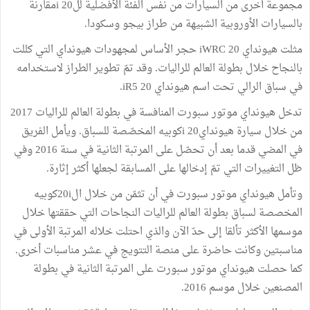
مجموعة أخرى من السيارات من نفس الفئة الأفضلية لل20 iمقارنة
بالسيارات الأوروبية الشبيهة من طراز بيجو وسكودا.
مثلت هيونداي 20 iWRC حجر الأساس لمجهودات هيونداي التي كللت
بالنجاح خلال بطولة العالم للراليات. وقد تمّ تطوير الطراز لاستخدامه
في سباق الرالي تحت اسم هيونداي 20 iR5.
تدخل هيونداي موتور سبورت المنافسة في بطولة العالم للراليات 2017
من خلال سيارة هيونداي20 iكوبيه المخصّصة للسباق. ويأمل الفريق
في المضي قدما بعد أن تحصّل على المرتبة الثانية في سنة 2016 وفي
ظل التغييرات التي تمّ إدخالها على المسابقة لجعلها أكثر إثارة.
وتأمل هيونداي موتور سبورت في أن تثمّن من خلال ال20iكوبيه
المخصصة لسباق بطولة العالم للراليات النجاحات التي حققتها خلال
موسمها الأكثر تألقا إلى حدّ الآن والذي احتلت خلاله المرتبة الأولى في
مناسبتين وكانت حاضرة على منصة التتويج في عشر مناسبات أخرى.
كما حصلت هيونداي موتور سبورت على المرتبة الثانية في بطولة
المصنعين خلال موسم 2016.