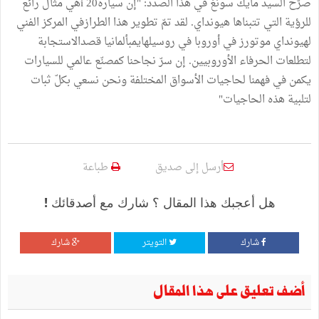
صرّح السيد مايك سونغ في هذا الصدد: "إن سيارة20 iهي مثال رائع
للرؤية التي تتبناها هيونداي. لقد تمّ تطوير هذا الطرازفي المركز الفني
لهيونداي موتورز في أوروبا في روسيلهايمبألمانيا قصدالاستجابة
لتطلعات الحرفاء الأوروبيين. إن سرّ نجاحنا كمصنّع عالمي للسيارات
يكمن في فهمنا لحاجيات الأسواق المختلفة ونحن نسعي بكلّ ثبات
لتلبية هذه الحاجيات"
أرسل إلى صديق
طباعة
هل أعجبك هذا المقال ؟ شارك مع أصدقائك !
شارك
التويتر
شارك
أضف تعليق على هذا المقال