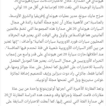
هيونداي في الصدارة. خلال الاختبارات،كانت سيارةهيونداي20
iالسيارة الوحيدة التي بلغت 100 كم/ساعة في أقل من 10 ثواني.
صرّح مايك سونغ، مدير عمليات هيونداي لإفريقيا والشرق الأوسط،
بالمناسبة:"من الأهمية بمكان أن تضع مجلّة ألمانية رائدة في مجال
السيارات هيونداي 20 iفي صدارة هذه المجموعة التي تضمّ علامتين
ألمانيتين هما فولكسفاغن وأوبل وفي الوقت الذي يعتبر فيه الحرفاء
المحليون سيارات فورد الاوروبية سيارات ألمانية".وأضاف : "إنها تعتبر
من بين أكثر السيارات الأوروبية شعبية في فئة تحتدم فيها المنافسة".
منذ اطلاقها،حازت سيارة 20 iمن هيونداي على قدر واسع من إعجاب
الخبراء الأوروبيين في مجال السيارات. يعتبر هذا الموديل المفضل
بالنسبة للاختبارات على الطريق كما تحصّل على عدّة جوائز ومنها، في
ألمانيا فقط، جائزتي راد دوت ديزاين وإيف للتصميم إضافة لجائزة
غولدن ستيرينغ ويل التي تمنحها مجلة أوتوبيلد.
وتعدّ المقارنة الأخيرة التي اجرتها أوتوزيتونغ واحدة من بين عدّة
مقارنات قامت المجلة بإجرائها وقد وضعت هده الدراسة المقارنة ال20
iفي صدارة الفئة التي تنتمي إليها. كما أعطت الاختبارات السابقة على