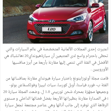
اعتبرت إحدى المجلات الألمانية المتخصّصة في عالم السيارات والتي
تحظى باحترام واسع لدى المتتبعين أن سيارةهيونداي20 iهاتشباك هي
الأفضل في الفئة التي تنتمي إليها مقارنة بأربعة من أبرز منافسيها
الأوروبيين .
قامت مجلة أوتوزايتونغ باختبار سيارة هيونداي مقارنة بمنافساتها من
الفئة ب- فورد فياستا، أوبل كورسا، سيات ايبيزا وفولكسفاغن بولو-
وجميعها مجهّزة بمحرك شحن توربيني 1.0 ل. وضعت المجلة سيارة 20
i في الصدارة مقارنة بنظيراتها الأربعة بفضل فضائها الداخلي و مستوى
الرفاهة الذي توفره إلى جانب أدائها وهي عناصر مجتمعة تجعل سيارة