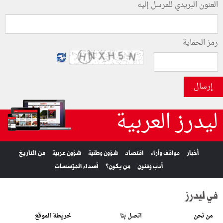
العنون البريدي للمرسل إليه
رمز الحماية
إرسال
ليدرز العربية
أخبار
مواقف وآراء
اقتصاد
شؤون وطنية
شؤون عربية
من التاريخ
أدب وفنون
من يكون؟
أصداء المؤسسات
في ليدرز
من نحن
اتصل بنا
خريطة الموقع