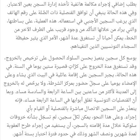
بطلب
إضافي
لإجراء
مكالمة
هاتفية
تأخذه
إدارة
السجن
بعين
الاعتبار
.
وفِي
هذه
الحالة
ينبغي
أن
توافق
القنصلية
ذات
الصِّلة
على
رقم
الهاتف
الذي
يرغب
السجين
الأجنبي
في
استعماله
.
هذه
العملية،
على
بساطتها،
والتي
يراد
من
خلالها
التأكّد
من
وجود
قريب
على
الطرف
الآخر
من
الخط،
يمكن
أحيانا
أن
تستغرق
عدة
أشهر،
الأمر
الذي
يثير
حفيظة
السجناء
التونسيين
الذين
التقيناهم
.
بوسع
كـل
سجين
يتميز
بحسن
السلوك
الحصول
على
ترخيص
بالخروج،
وقد
تستغرق
مدة
الخروج
على
كرَّاتٍ
قصيرة
ستين
يوما
في
السنة
.
في
هذه
الحالة،
يجبر
السجين
على
إقامة
عائلية
في
البيت
الذي
يشاء
وعلى
الإمضاء
يوميا
على
سجلّ
حضور
بمركز
الشرطة،
ولا
يرخّص
له
بالخروج
إلى
المدينة
لأكثر
من
ساعتين
بين
الساعة
الرابعة
والسادسة
مساء
.
وبما
أنّ
القنصليات
التونسية
تغلق
أبوابها
في
الساعة
الرابعة
مساء،
فإنه
يتعذّر
على
السجين
الاتصال
مباشرة
بالقنصلية
ٲ
و
القيام
بأي
إجراء
.
وعلى
هذا
النحو،
يمكن
لكلّ
سجين،
لم
تسجّل
بشأنه
خروقات
سلوكية
خلال
مدة
إقامته
بالسجن،
أن
يستفيد
من
إجراء
طرح
العقوبة
لمدة
شهرين
ونصف
الشهر
وذلك
في
حدود
فترة
اختبار
بستة
أشهر
.