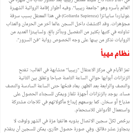
في
أثناء
ذلك،
ذاع
سيط
معتقل
ربيبيا
بعد
صدور
كتاب
نال
شهرة
في
العالم
بأسره
وهو
"
جامعة
ربيبيا
"
.
وفيه
أطوار
إقامة
الروائية
الشهيرة
غولياردا
سابياتزا
(Goliarda Sapienza)
في
هذا
المعتقل
بسبب
سرقة
مجوْهرات
.
وقد
اكتشفتْ
داخـل
السجن
عالما
آخر
من
الحرمان
والعذاب
تناولته
في
كتبها
بكثير
من
التفصيل
وبتأثر
بالغ
.
ولسابيتزا
العديد
من
الروايات
نذكر
من
بينها
على
وجه
الخصوص
رواية
"
فـنّ
السرور
".
نظام
مهيأ
تمرّ
الأيام
في
مركز
الاعتقال
"
ربيبيا
"
متشابهة
في
الغالب
:
تـفتح
الزنزانات
أبوابها
حوالي
الساعة
الثامنة
صباحا
وتغلق
بين
الثانية
والنصف
والرابعة
بعد
الظهر
.
يعاد
فتحُها
حتى
الساعة
السادسة
والنصف
مساء
.
يوجد
بالزنزانات
ٲ
جهزة
تلفاز
ويمكن
للسجناء
الحصول
على
مذياع
ٲ
و
سخان
.
كما
بوسعهم
إيداع
مأكولاتهم
في
ثلاجات
مشتركة
واستعمال
ال
دواش
للاستحمام
.
يرخّص
لكـلّ
سجين
الاتصال
بذويه
هاتفيّا
مرّة
في
الشهر
ولوقت
لا
يتجاوز
عشر
دقائق
.
وفِي
صورة
حصول
طارئ،
يمكن
للسجين
أن
يتقدّم