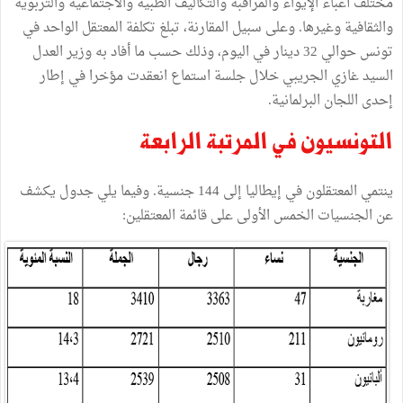
مختلف
أعباء
الإيواء
والمراقبة
والتكاليف
الطبية
والاجتماعية
والتربوية
والثقافية
وغيرها
.
وعلى
سبيل
المقارنة،
تبلغ
تكلفة
المعتقل
الواحد
في
تونس
حوالي
32
دينار
في
اليوم،
وذلك
حسب
ما
أفاد
به
وزير
العدل
السيد
غازي
الجريبي
خلال
جلسة
استماع
انعقدت
مؤخرا
في
إطار
إحدى
اللجان
البرلمانية
.
التونسيون
في
المرتبة
الرابعة
ينتمي
المعتقلون
في
إيطاليا
إلى
144
جنسية
.
وفيما
يلي
جدول
يكشف
عن
الجنسيات
الخمس
الأولى
على
قائمة
المعتقلين
: