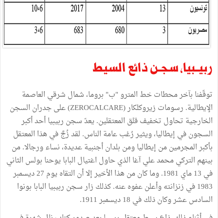
ربيــبيا،
سجـن
ذائع
السيط
توقّفنا
بآخر
محطات
خط
المترو
"
ب
"
بروما،
شمال
شرقي
العاصمة
الإيطالية
.
رسومات
زيروكلكار
(
ZEROCALCARE
)
على
جدران
السجن
الخارجية
تحاول
تخفيف
قلق
المعتقلين
.
يعدّ
سجن
ربيبيا
أحد
أكبر
السجون
في
إيطاليا،
ويثير
رُعْب
عامة
الناس
.
لقد
زُجَّ
في
هذا
المعتقل
بأكبر
المجرمين
من
إيطاليا
ومن
بلدان
أجنبية
عديدة،
نساء
ورجالا
.
من
بينهم
التركي
محمد
علي
آغا
الذي
حاول
اغتيال
البابا
يوحنا
بولس
الثاني
في
13
ماي
1981.
وما
كان
من
هذا
الأخير
إلا
أن
التقاه
يوم
27
ديسمبر
1983
في
زنزانته
وأعلن
عفوه
عنه
.
كذلك
زار
سجن
ربيبيا
البابا
بونوا
السادس
عشر
وكان
ذلك
في
18
ديسمبر
1911.