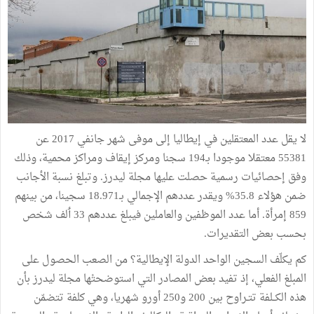
لا
يقل
عدد
المعتقلين
في
إيطاليا
إلى
موفى
شهر
جانفي
2017
عن
55381
معتقلا
موجودا
بـ
194
سجنا
ومركز
إيقاف
ومراكز
محمية،
وذلك
وفق
إحصائيات
رسمية
حصلت
عليها
مجلة
ليدرز
.
وتبلغ
نسبة
الأجانب
ضمن
هؤلاء
35.8%
ويقدر
عددهم
الإجمالي
بـ
18.971
سجينا،
من
بينهم
859
إمرأة
.
أما
عدد
الموظفين
والعاملين
فيبلغ
عددهم
33
ٲلف
شخص
بحسب
بعض
التقديرات
.
كم
يكلّف
السجين
الواحد
الدولة
الإيطالية؟
من
الصعب
الحصول
على
المبلغ
الفعلي،
إذ
تفيد
بعض
المصادر
التي
استوضحتْها
مجلة
ليدرز
بأن
هذه
الكــلفة
تتـراوح
بين
200
و
250
أورو
شهريا،
وهي
كلفة
تتضمّن