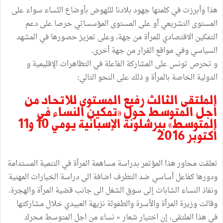
هذا وأبرزت في كلمتها جهود بلادنا للنّهوض بأوضاع النّساء سواء على
المستوى التشريعي أو على المستوى المؤسساتي حرصا على دعم
التمكين الاقتصادي للمرأة من جهة، وعلى تعزيز حصورها في المشهد
السياسي وفي مواقع القرار من جهة أخرى.
و تحرص تونس على المشاركة الفاعلة في التظاهرات الإقليمية و
الدولية الخاصة بالمرأة و ذلك على النحو التالي:
الملتقى الثالث رفيع المستوى للاتحاد من
أجل المتوسط حول »تمكين النساء في
المتوسط« ببرشلونة الإسبانية يومي 10 و11
أكتوبر 2016
تعلقت محاور هذا المؤتمر بدراسة مساهمة المرأة في التنمية المستدامة
ودورها كفاعل أساسي ضد التطرف اضافة الى دراسة الخيارات المهنية
ونفاذ النساء الشابات إلى سوق الشغل الى جانب قضية المرأة والهجرة.
وقالت وزيرة المرأة والأسرة والطفولة نزيهة العبيدي خلال مشاركتها
في هذا الملتقى، إن اختيار شعار « نساء من اجل المتوسط محرك