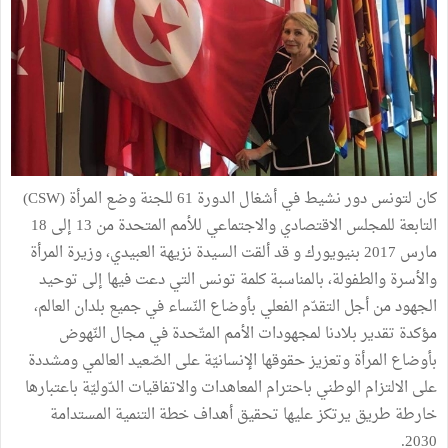
كان لتونس دور نشيط في أشغال الدورة 61 للجنة وضع المرأة (CSW)
التابعة للمجلس الاقتصادي والاجتماعي للأمم المتحدة من 13 إلى 18
مارس 2017 بنيويورك و قد ألقت السيدة نزيهة العبيدي، وزيرة المرأة
والأسرة والطفولة، بالمناسبة كلمة تونس التي دعت فيها إلى توحيد
الجهود من أجل التقدّم الفعلي بأوضاع النّساء في جميع بلدان العالم،
مؤكدة تقدير بلادنا لمجهودات الأمم المتّحدة في مجال النّهوض
بأوضاع المرأة وتعزيز حقوقها الإنسانيّة على الصّعيد العالمي ومشددة
على الالتزام الوطني باحترام المعاهدات والاتفاقيات الدّوليّة باعتبارها
خارطة طريق يرتكز عليها تحقيق أهداف خطة التنمية المستدامة
2030.