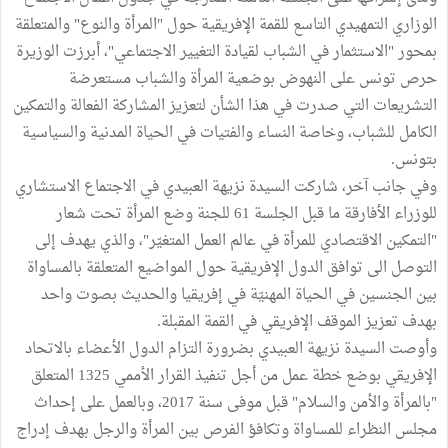
الوزاري التمهيدي التاسع للقمة الإفريقية حول "المرأة والنوع" والمتعلقة
بمحور "الاستثمار في الشباب لقيادة التغيير الاجتماعي"، أبرزت الوزيرة
حرص تونس على النهوض بوضعية المرأة والشباب مستعرضة
التشريعات التي صدرت في هذا الشأن لتعزيز المشاركة الفعالة والتمكين
الكامل للشباب، وخاصة النساء والفتيات في الحياة المدنية والسياسية
بتونس.
وفي جانب آخر، شاركت السيدة نزيهة العبيدي في الاجتماع الاستشاري
للوزراء الأفارقة ما قبل الجلسة 61 للجنة وضع المرأة تحت شعار
"التمكين الاقتصادي للمرأة في عالم العمل المتغيّر"، والذي يهدف إلى
التوصل الى توافق الدول الإفريقية حول المواضيع المتعلقة بالمساواة
بين الجنسين في الحياة المهنيّة في إفريقيا والحديث بصوت واحد
بهدف تعزيز الموقف الإفريقي في القمة المقبلة.
وأوصت السيدة نزيهة العبيدي بضرورة التزام الدول الأعضاء بالاتحاد
الإفريقي بوضع خطة عمل من أجل تنفيذ القرار الأممي 1325 المتعلق
"بالمرأة والأمن والسلام" قبل موفى سنة 2017، وبالعمل على إحداث
مجلس النظراء للمساواة وتكافؤ الفرص بين المرأة والرجل بهدف إدراج