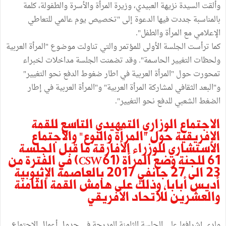
وألقت السيدة نزيهة العبيدي، وزيرة المرأة والأسرة والطفولة، كلمة
بالمناسبة جددت فيها الدعوة إلى "تخصيص يوم عالمي للتعاطي
الإعلامي مع المرأة والطفل".
كما ترأست الجلسة الأولى للمؤتمر والتي تناولت موضوع "المرأة العربية
ولحظات التغيير الحاسمة". وقد تضمنت الجلسة مداخلات لخبراء
تمحورت حول "المرأة العربية في اطار ضغوط الدفع نحو التغيير"
و"البعد الثقافي لمشاركة المرأة العربية" و"المرأة العربية في إطار
الضغط الشعبي للدفع نحو التغيير".
الاجتماع الوزاري التمهيدي التاسع للقمة
الإفريقية حول "المرأة والنوع" والاجتماع
الاستشاري للوزراء الأفارقة ما قبل الجلسة
61 للجنة وضع المرأة (CSW61) في الفترة من
23 الى 27 جانفي 2017 بالعاصمة الإثيوبية
أديس أبابا، وذلك على هامش القمة الثامنة
والعشرين للاتحاد الأفريقي
ولدى إشرافها على الجلسة الثامنة المدرجة في جدول أعمال الاجتماع