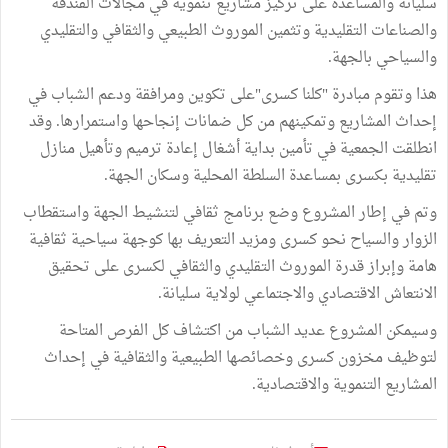
سليانة والمساعدة على تركيز مشاريع تنموية في مجالات الفندقة
والصناعات التقليدية وتثمين الموروث الطبيعي والثقافي والتقليدي
والسياحي بالجهة.
هذا وتقوم مبادرة "كلنا كسرى"على تكوين ومرافقة ودعم الشباب في
إحداث المشاريع وتمكينهم من كل ضمانات إنجاحها واستمرارها. وقد
انطلقت الجمعية في تأمين بداية أشغال إعادة ترميم وتأهيل منازل
تقليدية بكسرى بمساعدة السلطة المحلية وسكان الجهة.
وتم في إطار المشروع وضع برنامج ثقافي لتنشيط الجهة واستقطاب
الزوار والسياح نحو كسرى ومزيد التعريف بها كوجهة سياحية ثقافية
هامة وإبراز قدرة الموروث التقليدي والثقافي لكسرى على تحقيق
الانتعاش الاقتصادي والاجتماعي لولاية سليانة.
وسيمكن المشروع عديد الشباب من اكتشاف كل الفرص المتاحة
لتوظيف مخزون كسرى وخصائصها الطبيعية والثقافية في إحداث
المشاريع التنموية والاقتصادية.