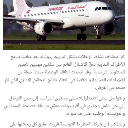
تمّ
استئناف
نشاط
الرحلات
بشكل
تدريجي،
وذلك
بعد
مناقشات
مع
الأطراف
النقابية
لحلّ
الإشكال
القائم
بين
سلكين
مهنيين
تابعين
للخطوط
التونسية،
وقد
اتخذت
الناقلة
الوطنية
حينيّا،
جملة
من
الإجراءات
الصارمة
والوقتية
في
انتظار
نتائج
التحقيق
الإداري
الذي
تمّ
فتحه
في
الغرض
.
وتتواصل
بعض
الاضطرابات
على
مستوى
المواعيد
إلى
حين
التوصّل
إلى
حلّ
شامل
وجذري
في
أقرب
وقت
ممكن
مراعاة
لمصلحة
المسافرين
والمؤسسة
الوطنية
على
حد
سواء
.
وللتذكير
فان
شركة
الخطوط
التونسية
قرّرت
تعليق
كل
رحلاتها
على