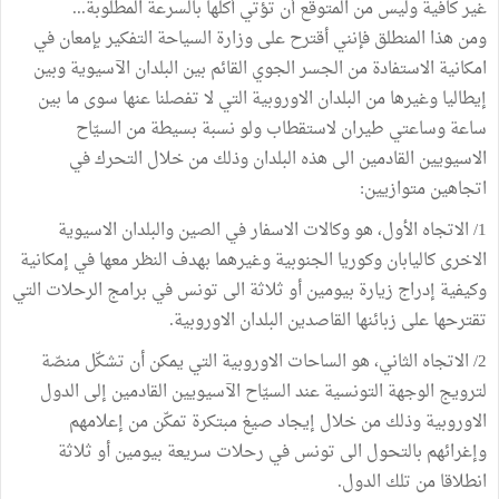
غير كافية وليس من المتوقع أن تؤتي أكلها بالسرعة المطلوبة...
ومن هذا المنطلق فإنني أقترح على وزارة السياحة التفكير بإمعان في
امكانية الاستفادة من الجسر الجوي القائم بين البلدان الآسيوية وبين
إيطاليا وغيرها من البلدان الاوروبية التي لا تفصلنا عنها سوى ما بين
ساعة وساعتي طيران لاستقطاب ولو نسبة بسيطة من السيّاح
الاسيويين القادمين الى هذه البلدان وذلك من خلال التحرك في
اتجاهين متوازيين:
1/ الاتجاه الأول، هو وكالات الاسفار في الصين والبلدان الاسيوية
الاخرى كاليابان وكوريا الجنوبية وغيرهما بهدف النظر معها في إمكانية
وكيفية إدراج زيارة بيومين أو ثلاثة الى تونس في برامج الرحلات التي
تقترحها على زبائنها القاصدين البلدان الاوروبية.
2/ الاتجاه الثاني، هو الساحات الاوروبية التي يمكن أن تشكّل منصّة
لترويج الوجهة التونسية عند السيّاح الآسيويين القادمين إلى الدول
الاوروبية وذلك من خلال إيجاد صيغ مبتكرة تمكّن من إعلامهم
وإغرائهم بالتحول الى تونس في رحلات سريعة بيومين أو ثلاثة
انطلاقا من تلك الدول.