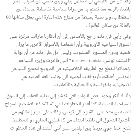
وقد كان من الطبيعي أن أتساءل بيني وبين نفسي عن أسباب عجز
بلادنا، بالرغم مما تتمتع به من مزايا سياحية تفاضلية عديدة، عن
استقطاب، ولو نسبة بسيطة من سيّاح هذه القارة التي يمثل سكانها 60
بالمائة من سكان العالم؟..
وفي رأيي فإن ذلك راجع بالأساس إلى أن أنظارنا مازالت مركّزة على
السوق السياحية الأوروبية وأن اهتمامنا بالأسواق الأخرى ما يزال
ضعيفا ودون المستوى المنشود... وليس أدل على ذلك من أن بوابة
"اكتشف تونس: discover tunisia " التي فاخرت وزيرة السياحة
بإحداثها للقطع مع الطريقة الكلاسيكية في الترويج للمنتج السياحي
التونسي أطلقت بأربع لغات أجنبية الى جانب اللغة العربية هي
الانجليزية والفرنسية والايطالية والألمانية...
وأنا لا أنكر وجود بعض البوادر التي تؤشر إلى بداية التفات إلى السوق
السياحية الصينية، كما أقدر الخطوات التي تم اتخاذها لتشجيع السواح
الصينيين مثلا على القدوم الى تونس، وذلك على غرار إعفائهم من
تأشيرة الدخول الى بلادنا ابتداء من 15 فيفري الجاري، والتخطيط
لفتح خط جوي يربط بين البلدين، غير أنني أعتقد أن هذه الخطوات