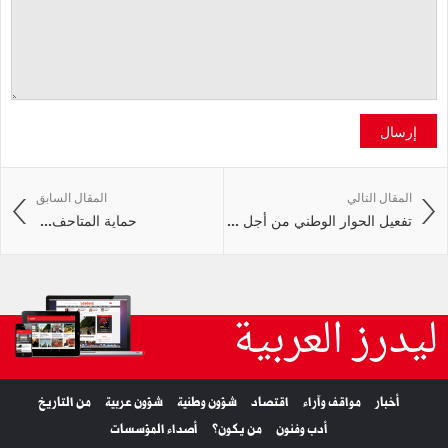
إرسال
المقال التالي
المقال السابق
تفعيل الحوار الوطني من أجل ...
حماية‭ ‬المتاحف‭ ...
ليدرز العربية
أخبار
مواقف وآراء
اقتصاد
شؤون وطنية
شؤون عربية
من التاريخ
أدب وفنون
من يكون؟
أصداء المؤسسات