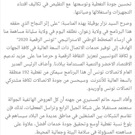
تحسين جودة التغطية وتوسعتها مع التقليص في تكاليف اقتناء
التجهيزات واستغلالها وصيانتها.
وصرح السيد نزار بوڤيلة بهذه المناسبة: "على إثر النجاح الذي حققه
هذا البرنامج في ولاية زغوان، نطلقه اليوم في ولاية سليانة مساهمة منا
في ارساء المخطط الوطني الاستراتيجي
"
تونس الرقمية 2020
"
الهادف إلى توفير خدمات الاتصال ذات السعة العالية في كافة الجهات
و لكافة التونسيين لتعزيز الثقافة الرقمية و حرصا منا على مزيد تدعيم
الاقتصاد الاخضر والتنمية المستدامة ببلادنا. وأضاف الرئيس المدير
العام لاتصالات تونس أن هذا البرنامج سيمكن من تغطية 192 منطقة
بالسعة العالية للأنترنت وسيحسن من جودة الاتصالات لكافة مشتركي
اتصالات تونس وأوريدو.
وأفاد السيد حاتم المستيري من جهته أن كل العروض الهاتفية الجوالة
ستعتمد مستقبلا على شبكة الجيل الرابع وتراسل المعطيات، لذلك فإن
تقاسم الشبكات بين المشغلين في مناطق عديدة من البلاد سيساهم في
بلوغ نسبة تغطية أوسع وتحقيق جودة خدمات أفضل، علاوة على
مساهمته المسؤولة في سلامة البيئة وجمالية المحيط.