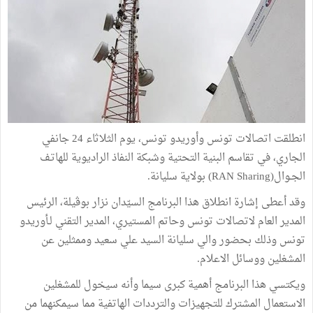
انطلقت اتصالات تونس وأوريدو تونس، يوم الثلاثاء 24 جانفي
الجاري، في تقاسم البنية التحتية وشبكة النفاذ الراديوية للهاتـف
الجـوال
(RAN Sharing)
بولاية سليانة.
وقد أعطى إشارة انطلاق هذا البرنامج السيّدان نزار بوڤيلة، الرئيس
المدير العام لاتصالات تونس وحاتم المستيري، المدير التقني لـأوريدو
تونس وذلك بحضور والي سليانة السيد علي سعيد وممثلين عن
المشغلين ووسائل الاعلام.
ويكتسي هذا البرنامج أهمية كبرى سيما وأنه سيخول للمشغلين
الاستعمال المشترك للتجهيزات والترددات الهاتفية مما سيمكنهما من