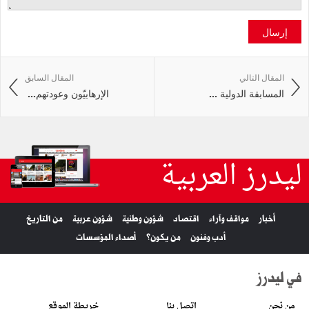
إرسال
المقال التالي
المقال السابق
المسابقة الدولية ...
الإرهابيّون‭ ‬وعودتهم‭ ...
ليدرز العربية
أخبار
مواقف وآراء
اقتصاد
شؤون وطنية
شؤون عربية
من التاريخ
أدب وفنون
من يكون؟
أصداء المؤسسات
في ليدرز
من نحن
اتصل بنا
خريطة الموقع