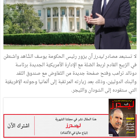
لا‭ ‬تستبعد‭ ‬مصادر
‭ ‬ليدرز
‬التي‭ ‬ستقوده‭ ‬إلى‭ ‬السّودان‭ ‬والنّيجر‭.‬