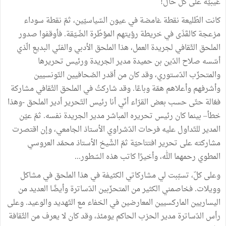
غيبيّة
على
كلّ
حال
!
كانت
الطّليعة
نقطة
غامضة
في
عيون
السّياسيّين،
ثمّ
نقطة
سوداء
مزعجة
كالقَذَى
في
خريطة
رؤيتهم
المؤطّرة
الضّيّقة
.
فأوقفوا
صدور
الملحق
الثّقافي
لجريدة
العمل،
هذا
الملحق
الأدبي
والفنّي
البديع
الّذي
أسّسه
صلاح
الدّين
بن
حميدة
مدير
الجريدة
ورئيس
تحريرها
والمتحزّب
الدّستوري،
وقد
كان
من
أقدر
الصّحافيين
التّونسيين
وأشرفهم
وأعلاهم
همّة
وباعًا
.
وقد
شاركتُ
في
الملحق
الثّقافي
مشاركة
فعّالة
حتّى
حسب
بعض
القرّاء
أنّي
أنا
رئيس
التّحرير
أدير
الملحق
-
وهذا
خطأ–
بينما
كان
رئيس
تحريره
المباشر
مدير
الجريدة
نفسه
.
ثمّ
عيّن
المدير
للتّداول
عليه
فرحات
الدّشراوي
الأستاذ
الجامعي،
وإن
اقتصرت
مشاركته
على
تحرير
افتتاحيّة
ثمّ
الشّيخ
الأستاذ
محمّد
العروسي
المطوي
رحمهما
الله،
وأخيرًا
كاتب
هذه
السّطور
...
وعلى
كلّ،
تسبّبت
لي
مشاركاتي
الكثيفة
في
هذا
الملحق
في
مشاكل
وويلات
.
فخاصمني
الكثير
من
المتحزّبين
الدّساترة
وأيضًا
العديد
من
اليساريين
الماركسيين
المعارضين
في
الخفاء
مع
التّهديد
والوعيد
.
وعلى
رأس
الدّساترة
مدير
الحزب
الحاكم
يومئذ،
وقد
كان
لا
يعرف
من
الثّقافة