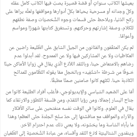
يعيشها
الكاتب
سنواتٍ
أو
قصّة
قصيرة
يصبّ
فيها
الكاتب
كامل
عقله
وكلّ
وجدانه
أو
مسرحية
يحياها
بكلّ
أدوارها
ومواقفها
ولعلّه
يراها
على
ركح
الدّنيا،
ويلاحظ
حتّى
قسمات
وجوه
الشّخصيّات
وصفة
نطقهم
للكلام،
وصفة
إشارتهم
وحركتهم
.
وتستغرق
كتابتها
شهورًا
ومواسم
وأعوامًا
.
لم
يكن
المثقّفون
والفنّانون
من
الجيل
السّابق
على
الطّليعة
راضين
عن
العكاظيات
ولا
عن
المشاركين
فيها
ولا
عن
الممدوح
.
لقد
أبدلوا
عدم
رضاهم
بالامتعاض
حينا،
وبالنّقد
اللاّذع
الّذي
يقال
في
زوايا
الأماكن
حينًا
خـــوفًا
من
شــرطة
«
اسْتُفِيد
»
وبالخجل
ممّا
يقوله
النّظّامون
للمدائح
الكاذبة
حينا
.
لكنّهم
كانوا
صامتين
صمتًا
مطبقًا
.
أمّا
على
الصّعيد
السّياسي
والإيديولوجي،
فأغلب
أفراد
الطليعة
كانوا
من
جناح
اليسار
إجمالا،
ومن
رؤيا
التّقدّم،
ومن
فلسفة
التّطوّر
والارتقاء
كما
يقال
في
العلوم
.
وكانوا
في
الوقت
نفسه
منفتحين
على
سائر
الأفكار
والآراء
والمواقف
مع
مناقشتها
إلى
حدّ
سلخ
الجلدة
حتّى
العظم
!
وهذا
ما
يأباه
السّاسة
وما
يخشونه،
ولا
يعني
ذلك
عدم
احترام
الآخر
.
وينقدون
السْتالينيّة
لاذع
النّقد
وأقساه،
من
عبادة
الشّخصيّة
إلى
الطّغيان