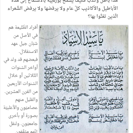
هذا
باطل
وكذب
فكيف
يسمح
بورﭭيبة
بالاستماع
إلى
هذه
الأباطيل
والأكاذيب
كلّ
عام
ولا
يرفضها
ولا
يرفض
الشّعراء
الّذين
تغنَّوا
بها؟
أفراد
الطّليعة
هم
في
الأصل
من
شبّان
جيل
عهد
الاستقلال
.
فبعضهم
قد
ولد
في
أواخر
السّنوات
الثّلاثين
أو
خلال
السّنوات
الأربعين
من
القرن
العشرين
.
والقليل
منهم
عصاميّون
والأغلبيّة
بصورة
أو
بأخرى
جامعيّون
.
ولنقل
إنّهم
مثقّفون