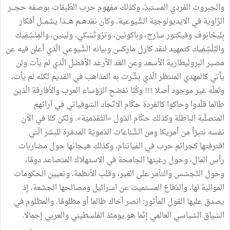
والجبروت
الفردي
المستبدّ،
وكذلك
مفهوم
حرب
الطّبقات
بوصفه
حجـــر
الزّاوية
في
الايديولوجيّة
الشّيوعية
.
وكان
نقدهــم
هـــذا
يشمـــل
أفكار
بِليخَانِوف
وفيكتور
سارج،
وباكونين،
وترُوتْسْكي،
ولينين،
والمِنْشِفِيك
والبُلْشِفِيك
كتمهيد
لنقد
كارل
ماركس
وبيانه
الشّيوعي
الّذي
أعلن
فيه
عن
مصير
البروليطارية
الأسعد
وعن
الغد
الأرغد
الأفضل
الّذي
لم
يأت
ولن
يأتي
كالمهدي
المنتظر
الّذي
بشَّرت
به
المذاهب
في
القديم
لكنّه
لم
يأت،
ولعلّه
غير
موجود
أصلا
!!!
وكُنّا
نفضح
الرّؤساء
العرب
والأفارقة
الّذين
طالما
قلّدوا
وحاكوا
كالقردة
حكّام
الاتّحاد
السّوفياتي
في
آرائهم
المتصلّبة
الباطلة
وكذلك
حكّام
الدّول
«
التّقدّميّة
»
.
ولكن
كنّا
في
الآن
نفسه
نتبرّأ
من
أمريكا
ومن
الشّناعات
الدّمويّة
المدمّرة
للبشر
الّتي
اقترفتها
كجرائم
حرب
في
الفياتنام،
وكذلك
هيجانها
حول
مضاربات
رأس
المال،
وحول
رغبتها
الجامحة
في
الاستهلاك
المتصاعد
دومًا،
وحول
التّجسّس
والتآمر
على
الغير،
وقلب
الأنظمة،
وتعيين
الحكومات
الموالية
لها،
والدّفاع
المستميت
عن
اسرائيل
ومصالحها
الجشعة،
إذ
يصدق
عليها
القول
المأثور
:
انصر
أخاك
ظالما
أو
مظلومًا
.
والمظلوم
في
السّياق
السّياسي
العالمي
إنّما
هو
يومئذ
الفلسطيني
والعربي
إجمالا
.