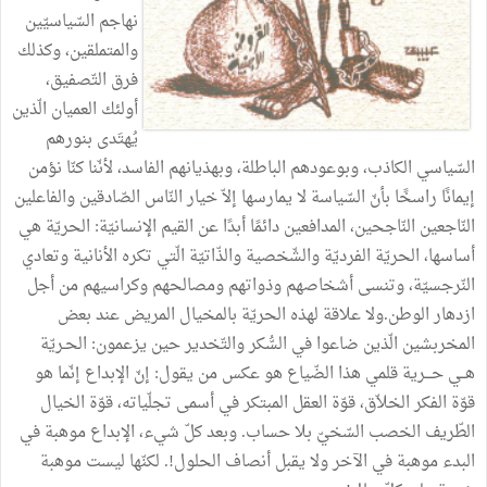
نهاجم
السّياسيّين
والمتملقين،
وكذلك
فرق
التّصفيق،
أولئك
العميان
الّذين
يُهتَدى
بنورهم
السّياسي
الكاذب،
وبوعودهم
الباطلة،
وبهذيانهم
الفاسد،
لأنّنا
كنّا
نؤمن
إيمانًا
راسخًا
بأنّ
السّياسة
لا
يمارسها
إلاّ
خيار
النّاس
الصّادقين
والفاعلين
النّاجعين
النّاجحين،
المدافعين
دائمًا
أبدًا
عن
القيم
الإنسانيّة
:
الحريّة
هي
أساسها،
الحريّة
الفرديّة
والشّخصية
والذّاتيّة
الّتي
تكره
الأنانية
وتعادي
النّرجسيّة،
وتنسى
أشخاصهم
وذواتهم
ومصالحهم
وكراسيهم
من
أجل
ازدهار
الوطن
.
ولا
علاقة
لهذه
الحريّة
بالمخيال
المريض
عند
بعض
المخربشين
الّذين
ضاعوا
في
السُّكر
والتّخدير
حين
يزعمون
:
الحـريّة
هــي
حـــرية
قلمي
هذا
الضّياع
هو
عكس
من
يقول
:
إنّ
الإبداع
إنّما
هو
قوّة
الفكر
الخلاّق،
قوّة
العقل
المبتكر
في
أسمى
تجلّياته،
قوّة
الخيال
الطّريف
الخصب
السّخيّ
بلا
حساب
.
وبعد
كلّ
شيء،
الإبداع
موهبة
في
البدء
موهبة
في
الآخر
ولا
يقبل
أنصاف
الحلول
!.
لكنّها
ليست
موهبة