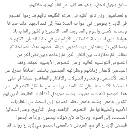
سابق
وجيل
لاحق
...
وغيرهم
كثير
من
نظرائهم
وزملائهم
.
والعصاميّون
وإن
كانوا
أقليّة
في
حركة
الطّليعة
فإنّهم
قد
رموا
أنفسهم
في
الإبداع
يعومون
في
أمواجه
المتلاطمة
إلى
فقد
الجهد
!
ذلك
صباحًا
ومساء،
الأمس
واليوم
والغد
وبعد
الغد،
الأسبوع
والشّهر
والعام،
بلا
هوادة،
دون
استراحة،
كالعدّائين
الأولمبيّين
في
حلبة
السّباق،
لكنّهم
لا
يتسابقون
بل
يتعاونون
ويتساعدون،
وينقد
بعضهم
بعضًا
بصراحة
ثمّ
بنقاش
ثمّ
بمقارنات
بين
النّصّ
الّذي
تمّ
إبداعه
وبين
نصّ
آخر
من
النّصوص
التّونسيّة
العالية
أو
من
النّصوص
الأجنبيّة
المهمّة
.
ونقد
المبدعين
لأعمال
زملائهم
ونظرائهم
المبدعين
يختلف
اختلافًا
جذريًّا
عن
النّقد
الأكاديمي،
ويتجاوز
المقولات
والأفكار
والمفاهيم
المقنّنة
أو
حتّى
المجدّدة
الأكاديميّة
.
وفي
نقد
المبدعين
للمبدعين
ما
يُقال
الكثير
في
غير
هذا
الموضع
لأنّه
شبه
معروف
وشبه
مجهول
.
أمّا
أفراد
الطّليعة
الّذين
لهم
تكوين
جامعي
وشبه
جامعي،
فقد
انصرفوا
إلى
البحث
في
النّظريات
الأدبية
وتّطبيقاتها
على
النّصوص
الرّاهنة،
وعلى
التّأريخ،
وعلى
التّحاليل
المستندة
إلى
العلوم
.
ونادرًا
ما
كان
هؤلاء
يبدعون،
وإذا
ما
أبدعوا
فبمعنى
الإبداع
الواسع
العريض
لا
بالمعنى
الخصوصي
لإبداع
رواية
قد