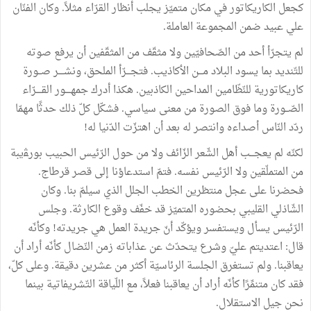
كجعل
الكاريكاتور
في
مكان
متميّز
يجلب
أنظار
القرّاء
مثلاً
.
وكان
الفنّان
علي
عبيد
ضمن
المجموعة
العاملة
.
لم
يتجرّأ
أحد
من
الصّحافيّين
ولا
مثقّف
من
المثقّفين
أن
يرفع
صوته
للتّنديد
بما
يسود
البلاد
مـــن
الأكاذيب
.
فتجـــرّأ
الملحق،
ونشــــر
صــورة
كاريكاتورية
للنّظّامين
المداحين
الكاذبين
.
هكذا
أدرك
جمهــــور
القــــرّاء
الصّــورة
وما
فوق
الصورة
من
معنى
سياسي
.
فشكّل
كلّ
ذلك
حدثًا
مهمّا
ردّد
النّاس
أصداءه
وانتصر
له
بعد
أن
اهتزّت
الدّنيا
له
!
لكنّه
لم
يعجـــب
أهل
الشّعر
الزّائف
ولا
من
حول
الرّئيس
الحبيب
بورﭭيبة
من
المتملّقين
ولا
الرّئيس
نفسه
.
فتمّ
استدعاؤنا
إلى
قصر
قرطاج
.
فحضرنا
على
عجل
منتظرين
الخطب
الجلل
الذي
سيلمّ
بنا
.
وكان
الشّاذلي
القليبي
بحضوره
المتميّز
قد
خفّف
وقوع
الكارثة
.
وجلس
الرّئيس
يسأل
ويستفسر
ويؤكّد
أنّ
جريدة
العمل
هي
جريدته
!
وكأنّه
قال
:
اعتديتم
عليّ
وشرع
يتحدّث
عن
عذاباته
زمن
النّضال
كأنّه
أراد
أن
يعاقبنا
.
ولم
تستغرق
الجلسة
الرئاسيّة
أكثر
من
عشرين
دقيقة
.
وعلى
كلّ،
فقد
كان
متنمِّرًا
كأنّه
أراد
أن
يعاقبنا
فعلاً،
مع
اللّياقة
التّشريفاتية
بينما
نحن
جيل
الاستقلال
.