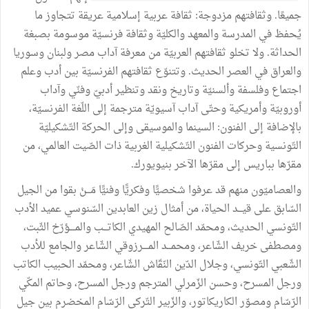
جميعًا
.
وثقافتهم
مزدوجة
:
ثقافة
عربية
إسلامية
عريقة
تتجاوز
ما
يُحفظ
في
المدرسة
والمعهد
والكليّة
وثقافة
فرنسيّة
موسومة
بصبغة
الحداثة
.
ولا
تخلو
ثقافتهم
العربيّة
من
معرفة
آداب
مصر
ولبنان
وسوريا
والعراق
في
العصر
الحديث
.
وتتنوّع
ثقافتهم
الفرنسيّة
بين
أدب
وعلم
اجتماع
وفلسفة
وألسنيّة
وتاريخ
ونقد
وتنظير
أدبيّ
وفنّي
وآداب
أوروبيّة
وأمريكية
وحتّى
آداب
آسيويّة
مترجمة
إلى
اللّغة
الفرنسيّة،
بالإضافة
إلى
الفنون
:
السينما
والموسيقى
وإلى
الحركة
التّشكيليّة
التّونسية
وحركات
الفنون
التّشكيلية
الغربية
ذات
الصّيت
العالمي،
من
مقرّها
بباريس
إلى
مقرّها
الآخر
بنيويورك
.
والعصاميّون
منهم
قد
عرفوا
شخصيًّا
وفكريًّا
وفنيًّا
مَـــنْ
بقوا
من
الجيل
السّابق
على
قيـــد
الحياة،
من
أمثال
زين
العابدين
السّنوسي
عميد
الأدب
التّونسي
الحديث،
ومحمّد
الصّالح
المهيدي
الكاتـــب
والمــــؤرّخ
الثّبت،
ومصطفى
خريف
الشّاعر،
ومحمـــد
المــــرزوقي
الشّاعر
والجامع
للأدب
الشّعبي
التّونسي،
وجلال
الدّين
النّقّاش
الشّاعر،
ومحمّد
الحبيب
الكاتب
ورجل
المسرح،
وحسن
الزّمرلي
المترجم
ورجل
المسرح،
وحاتم
المكّي
الرّسّام
ومصوّر
الكاريكاتور،
والزّبير
التّركي
الرّسّام
المخضرم
بين
جيل