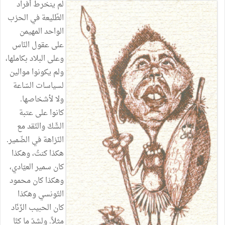
لم
ينخرط
أفراد
الطّليعة
في
الحزب
الواحد
المهيمن
على
عقول
النّاس
وعلى
البلاد
بكاملها،
ولم
يكونوا
موالين
لسياسات
السّاعة
ولا
لأشخاصها
.
كانوا
على
عتبة
الشّكّ
والنّقد
مع
النّزاهة
في
الضّمير
.
هكذا
كنتُ،
وهكذا
كان
سمير
العيّادي،
وهكذا
كان
محمود
التّونسي
وهكذا
كان
الحبيب
الزّنّاد
مثلاً
.
ولشدّ
ما
كنّا