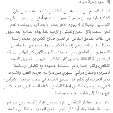
إلاّ
إيديولوجية
حزبه
.
لقد
بلغ
المديح
إلى
مداه
.
فتغنّى
النّظّامون
بأكاذيب
قد
تنطلي
على
السّاذج،
فيدّعون
أنّ
بورﭭيبة
عبقريّ
لذلك
هو
أرفع
من
تونس
وأعلى
من
التّونسيين
جميعًا
إذ
لا
يجود
الدّهر
بمثله
إلاّ
بعد
قرون،
وبفضله
ننعم
نحن
الشّعب
بأكل
الخبز
ونعيش
.
والزّعيم
يلتذّ
بهذه
المدائح
.
بعد
شهور
من
إيقاف
الملحق
الثّقافي
إثر
تعيين
صلاح
الدّين
بن
حميدة
رئيسًا
مديرًا
عامًا
لوكالة
تونس
إفريقيا
للأنباء،
ورفت
عدد
من
الصّحافيين
التّقدّميّين
من
الملحق
ومن
الجريدة
-
والوزير
الأوّل
كان
الهادي
نويرة
-
قرّرت
وزارة
الثّقافة
-
والوزير
كان
الشّاذلي
القليبـــي
-
تمـــويل
الملحق
الثّقافي،
ولكــن
إصداره
في
سلسلــــة
جـــديدة
مع
تكليفي
برئـــــاسة
تحــــريره
وضمان
مرتّبي
الشّهري
مـــن
ميزانية
جريدة
العمل
.
واشترط
مدير
الجريدة
أن
يُطبع
هذا
الملحق
الجديد
في
مطابع
جريدة
«
لابراس
»
لا
في
مطابع
جريدة
العمل
إبعادًا
للملحق
ولأهله
الصحافيين
.
فهاجرتُ
من
نهج
رومة
إلى
شارع
الحبيب
بورﭭيبة
.
طار
الخبر،
وتقاطر
المثقّفون
.
ثمّ
تألّفت
من
أفراد
الطّليعة
ومن
سواهم
مجموعة
عاملة
.
وقد
أردنا
أن
يكون
الملحق
الجديد
مختلفًا
عن
سابقه