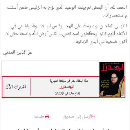
الحمد
للّه،
أنّ
البعض
لم
يبلغه
الوعيد
الّذي
لوّح
به
الرّئيس
ضمن
أسئلته
واستفساراته
.
انتهــــى
الملحـــق
.
وعــزمتُ
على
الهجـــــرة
من
البــــلاد
.
وقد
بلغــــني
في
الأثناء
أنّهم
كانوا
يخطّطون
لمحاكمتي
...
لكــــن
أرض
الله
واسعة
حتّى
لا
أكون
ضحية
في
أيدي
الزّبانيّة
.
.
عز
الدّين
المدني
أرسل إلى صديق
طباعة