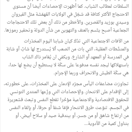
السلطات
لمطالب
الشباب
.
كما
أظهرت
الإحصاءات
أيضا
أنّ
مستوى
الاحتجاج
الأكثر
كثافة
قد
سُجّل
في
الولايات
المُهمّشة
مثل
القيروان
وسيدي
بوزيد
والقصرين
.
والأخطر
من
ذلك
أنّ
بعض
تلك
الاحتجاجات
الجماعية
أصبح
يتّسم
بالعنف
والتهوين
من
شأن
الدولة
وتحقير
رموزها
.
من
الآفات
الاجتماعية
التي
تدُكّ
كيان
شبابنا
اليوم
المخدّرات
والمنشّطات
العقلية،
التي
بات
من
الصعب
ألا
يُستدرج
لها
شابٌ
أو
شابَة
في
المدرسة
أو
المعهد
أو
الشارع
.
ويكفي
ان
يُغامر
ذاك
الشاب
باستهلاكها
ليجد
نفسه
مدفوعا
على
سكّة
لا
يستطيع
أن
يضع
لها
حدا،
هي
سكّة
الطيش
والانحراف
وربما
الإجرام
.
تجاوزت
مضاعفات
اليأس
مجرّد
الإدمان
على
المخدّرات،
على
خطورته،
إلى
الإقدام
على
الانتحار
.
والإحصاءات
التي
وزّعها
المنتدى
التونسي
للحقوق
الاقتصادية
والاجتماعية
مؤخّرا
تقطع
النفس
وتبعث
قشعريرة
في
الجسم
.
تنوّعت
طرق
الانتحار
فإمّا
شنقا
أو
حرقا،
أو
بإلقاء
النفس
من
ارتفاع
شاهق
أو
من
جسر،
أو
ببندقية
صيد
أو
سلاح
أبيض،
أو
بتناول
كمية
من
الأدوية
...