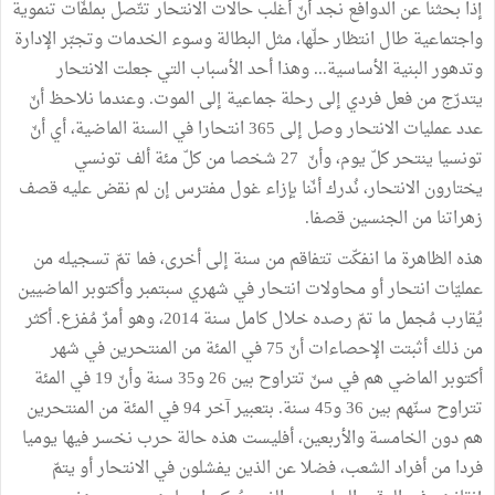
إذا
بحثنا
عن
الدوافع
نجد
أنّ
أغلب
حالات
الانتحار
تتّصل
بملفّات
تنموية
واجتماعية
طال
انتظار
حلّها،
مثل
البطالة
وسوء
الخدمات
وتجبّر
الإدارة
وتدهور
البنية
الأساسية
...
وهذا
أحد
الأسباب
التي
جعلت
الانتحار
يتدرّج
من
فعل
فردي
إلى
رحلة
جماعية
إلى
الموت
.
وعندما
نلاحظ
أنّ
عدد
عمليات
الانتحار
وصل
إلى
365
انتحارا
في
السنة
الماضية،
أي
أنّ
تونسيا
ينتحر
كلّ
يوم،
وأنّ
27
شخصا
من
كلّ
مئة
ألف
تونسي
يختارون
الانتحار،
نُدرك
أنّنا
بإزاء
غول
مفترس
إن
لم
نقض
عليه
قصف
زهراتنا
من
الجنسين
قصفا
.
هذه
الظاهرة
ما
انفكّت
تتفاقم
من
سنة
إلى
أخرى،
فما
تمّ
تسجيله
من
عمليّات
انتحار
أو
محاولات
انتحار
في
شهري
سبتمبر
وأكتوبر
الماضيين
يُقارب
مُجمل
ما
تمّ
رصده
خلال
كامل
سنة
2014،
وهو
أمرٌ
مُفزع
.
أكثر
من
ذلك
أثبتت
الإحصاءات
أنّ
75
في
المئة
من
المنتحرين
في
شهر
أكتوبر
الماضي
هم
في
سنّ
تتراوح
بين
26
و35
سنة
وأنّ
19
في
المئة
تتراوح
سنّهم
بين
36
و45
سنة
.
بتعبير
آخر
94
في
المئة
من
المنتحرين
هم
دون
الخامسة
والأربعين،
أفليست
هذه
حالة
حرب
نخسر
فيها
يوميا
فردا
من
أفراد
الشعب،
فضلا
عن
الذين
يفشلون
في
الانتحار
أو
يتمّ