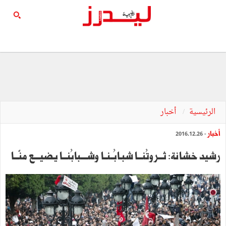
الرئيسية
أخبار
أخبار
- 2016.12.26
رشيد خشانة: ثـــروتُنـــا‭ ‬شبـابُــنــا‭ ‬وشــــبابُنـــا‭ ‬يضيــــع‭ ‬منّـــا