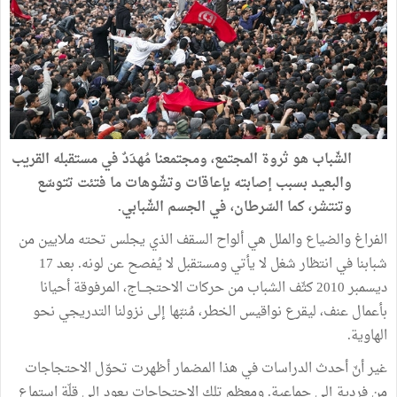
الشّباب
هو
ثروة
المجتمع،
ومجتمعنا
مُهدَدٌ
في
مستقبله
القريب
والبعيد
بسبب
إصابته
بإعاقات
وتشّوهات
ما
فتئت
تتوسّع
وتنتشر،
كما
السّرطان،
في
الجسم
الشّبابي
.
الفراغ
والضياع
والملل
هي
ألواح
السقف
الذي
يجلس
تحته
ملايين
من
شبابنا
في
انتظار
شغل
لا
يأتي
ومستقبل
لا
يُفصح
عن
لونه
.
بعد
17
ديسمبر
2010
كثّف
الشباب
من
حركات
الاحتجـــاج،
المرفوقة
أحيانا
بأعمال
عنف،
ليقرع
نواقيس
الخطر،
مُنبّها
إلى
نزولنا
التدريجي
نحو
الهاوية
.
غير
أنّ
أحدث
الدراسات
في
هذا
المضمار
أظهرت
تحوّل
الاحتجاجات
من
فردية
إلى
جماعية
.
ومعظم
تلك
الاحتجاجات
يعود
إلى
قلّة
استماع