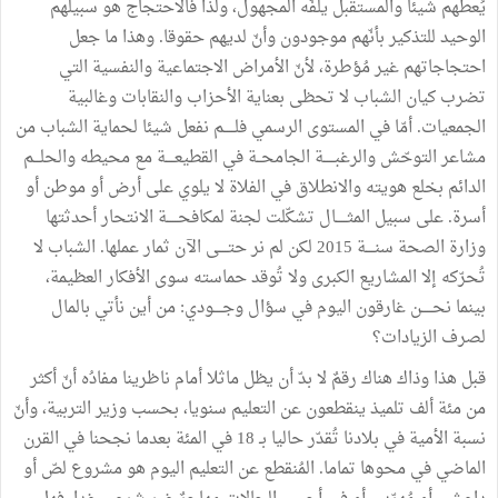
يُعطهم
شيئا
والمستقبل
يلفّه
المجهول،
ولذا
فالاحتجاج
هو
سبيلهم
الوحيد
للتذكير
بأنّهم
موجودون
وأنّ
لديهم
حقوقا
.
وهذا
ما
جعل
احتجاجاتهم
غير
مُؤطرة،
لأنّ
الأمراض
الاجتماعية
والنفسية
التي
تضرب
كيان
الشباب
لا
تحظى
بعناية
الأحزاب
والنقابات
وغالبية
الجمعيات
.
أمّا
في
المستوى
الرسمي
فلـــــم
نفعل
شيئا
لحماية
الشباب
من
مشاعر
التوحّش
والرغبـــــة
الجامحــة
في
القطيعــــة
مع
محيطه
والحلـــم
الدائم
بخلع
هويته
والانطلاق
في
الفلاة
لا
يلوي
على
أرض
أو
موطن
أو
أسرة
.
على
سبيل
المثـــــال
تشكّلت
لجنة
لمكافحـــــة
الانتحار
أحدثتها
وزارة
الصحة
سنــــة
2015
لكن
لم
نر
حتــــى
الآن
ثمار
عملها
.
الشباب
لا
تُحرّكه
إلا
المشاريع
الكبرى
ولا
تُوقد
حماسته
سوى
الأفكار
العظيمة،
بينما
نحـــــن
غارقون
اليوم
في
سؤال
وجــــودي
:
من
أين
نأتي
بالمال
لصرف
الزيادات؟
قبل
هذا
وذاك
هناك
رقمٌ
لا
بدّ
أن
يظل
ماثلا
أمام
ناظرينا
مفادُه
أنّ
أكثر
من
مئة
ألف
تلميذ
ينقطعون
عن
التعليم
سنويا،
بحسب
وزير
التربية،
وأنّ
نسبة
الأمية
في
بلادنا
تُقدّر
حاليا
بـ
18
في
المئة
بعدما
نجحنا
في
القرن
الماضي
في
محوها
تماما
.
المُنقطع
عن
التعليم
اليوم
هو
مشروع
لصّ
أو