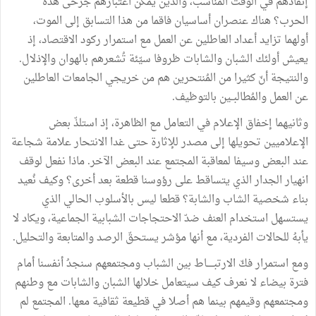
إنقاذهم
في
الوقت
المناسب،
والذين
يُمكن
اعتبارهم
جرحى
هذه
الحرب؟
هناك
عنصران
أساسيان
فاقما
من
هذا
التسابق
إلى
الموت،
أولهما
تزايد
أعداد
العاطلين
عن
العمل
مع
استمرار
ركود
الاقتصاد،
إذ
يعيش
أولئك
الشبان
والشابات
ظروفا
سيّئة
تُشعرهم
بالهوان
والإذلال
.
والنتيجة
أنّ
كثيرا
من
المُنتحرين
هم
من
خريجي
الجامعات
العاطلين
عن
العمل
والمُطالبــين
بالتوظيف
.
وثانيهما
إخفاق
الإعلام
في
التعامل
مع
الظاهرة،
إذ
استلذّ
بعض
الإعلاميين
تحويلها
إلى
مصدر
للإثارة
حتى
غدا
الانتحار
علامة
شجاعة
عند
البعض
وسيفا
لمعاقبة
المجتمع
عند
البعض
الآخر
.
ماذا
نفعل
لوقف
انهيار
الجدار
الذي
يتساقط
على
رؤوسنا
قطعة
بعد
أخرى؟
وكيف
نُعيد
بناء
شخصية
الشاب
والشابة؟
قطعا
ليس
بالأسلوب
الحالي
الذي
يستسهل
استخدام
العنف
ضدّ
الاحتجاجات
الشبابية
الجماعية،
ويكاد
لا
يأبهُ
للحالات
الفردية،
مع
أنها
مؤشر
يستحقّ
الرصد
والمتابعة
والتحليل
.
ومع
استمرار
فكّ
الارتبـــــاط
بين
الشباب
ومجتمعهم
سنجدُ
أنفسنا
أمام
فترة
بيضاء
لا
نعرف
كيف
سيتعامل
خلالها
الشبان
والشابات
مع
وطنهم
ومجتمعهم
وقيمهم
بينما
هم
أصلا
في
قطيعة
ثقافية
معها
.
المجتمع
لم