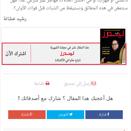
داعشي
أو
مُهرّب،
أو
في
أحسن
الحالات
مهاجرٌ
غير
شرعي
غدا
.
فهل
سنتمعّن
في
هذه
الحقائق
ونستيقظ
من
السُبات
قبل
فوات
الأوان؟
.
رشيد
خشانة
أرسل إلى صديق
طباعة
هل أعجبك هذا المقال ؟ شارك مع أصدقائك !
شارك
التويتر
شارك