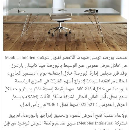
منحت بورصة تونس ضوءها الأخضر لقبول شركة Meubles Intérieurs
من خلال عرض عمومي عبر الوسيط بالبورصة مينا كابيتال بارتنرز.
وقد قرر مجلس إدارة البورصة خلال اجتماعه يوم 7 ديسمبر الجاري،
اعطاء موافقته المبدئيّة لإدراج ٲسهم الشركة في السوق الرئيسية
للبورصة من خلال4 213 360 سهما بقيمة إسميّة تقدّر بدينار واحد لكلّ
سهم تمثل رٲس المالي الحالي لشركة مشْغَل الٲثاث (SAM). ويشمل
العرض العمومي 1 521 023 سهما تمثل 36.1% من رٲس المال.
ولإتمام عملية فتح العرض للعموم وتحقيق إدراجها بالبورصة، لم يبق
للشركة (Meubles Intérieurs) سوى تقديم وثيقة العرض مُؤشرة من قِبل