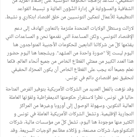
التنظيمي، تُساعد برامجنا الحكومة التونسية على إضفاء المزيد من
الشفافية والمسؤوليّة في إدارة الشّؤون الماليّة و تبسيط القواعد
التنظيمية للأعمال لتمكين التونسيين من خلق اقتصاد ابتكاري و نشيط.
لازالت وستظل الولايات المتحدة ملتزمة بالتعاون الهادف إلى دعم
الإقتصاد التونسي، ولكن المساعدة التي نقدمها نحن و المساعدات التي
يقدّمها كلّ من شركائنا التابعين للحكومات الأجنبية المتواجدون هنا
اليوم ليست إلاّ "صورة واحدة من المشهد". ويشجعنا هنا اليوم حضور
هذا العدد الكبير من ممثلي القطاع الخاص من جميع أنحاء العالم. فكما
نعلم جميعا أنه يجب على القطاع الخاص أن يكون المحرّك الحقيقي
لتحقيق نمو اقتصادي دائم في تونس.
وقد نوّهت بالفعل العديد من الشركات الأمريكية بتوفير الفرص المتاحة
حاليا في تونس، نظرا لاستقرار حكومتها الديمقراطية ولقوّتها العاملة
العالية التكوين، وسهولة الوصول إلى أوروبا وغيرها من المراكز
التجارية الإقليمية. وتشمل الشركات الأمريكية العاملة في تونس و
الكثير منها موجودة هنا اليوم، تشمل كلّ من مؤسسات مالية، شركات
التكنولوجيا، شركات مصنعة، و وُكلاء مطاعم الوجبات السريعة. وقد