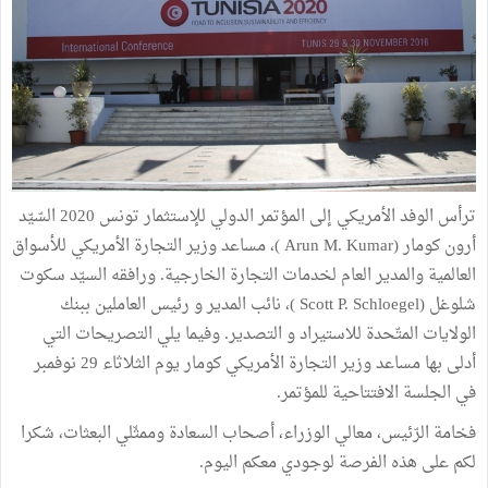
ترأس الوفد الأمريكي إلى المؤتمر الدولي للإستثمار تونس 2020 السّيّد
أرون كومار (
Arun M. Kumar
)، مساعد وزير التجارة الأمريكي
للأسواق
العالمية والمدير العام لخدمات التجارة الخارجية. ورافقه السيّد سكوت
شلوغل (
Scott P. Schloegel
)، نائب المدير و رئيس العاملين ببنك
الولايات المتّحدة للاستيراد و التصدير. وفيما يلي التصريحات التي
أدلى بها مساعد وزير التجارة الأمريكي كومار يوم الثلاثاء 29 نوفمبر
في الجلسة الافتتاحية للمؤتمر.
فخامة الرّئيس، معالي الوزراء، أصحاب السعادة وممثّلي البعثات، شكرا
لكم على هذه الفرصة لوجودي معكم اليوم.