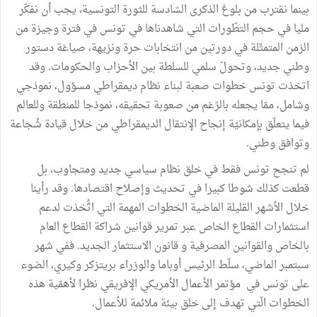
بينما نقترب من بلوغ الذكرى السّادسة للثورة التونسية، يجب أن نفكّر
مليا في حجم التطّورات التي شاهدناها في تونس في فترة وجيزة من
الزمن المتمثّلة في دورتين من انتخابات حرة ونزيهة، صياغة دستور
وطني جديد، وتحولّ سلمي للسلطة بين الأحزاب والحكومات. وقد
اتخذت تونس خطوات صعبة لبناء نظام ديمقراطي مسؤول، نموذجي
وشامل، ممّا يجعله بالرّغم من صعوبة تحقيقه، نموذجا للمنطقة وللعالم
فيما يتعلّق بإمكانيّة إنجاح الإنتقال الديمقراطي من خلال قيادة شُجاعة
وتوافق وطني.
لم تنجح تونس فقط في خلق نظام سياسي جديد ومتجاوب، بل
قطعت كذلك شوطا كبيرا في تحديث وإصلاح اقتصادها. وقد رأينا
خلال الأشهر القليلة الماضية الخطوات المهمة التي اتُّخذت لدعم
استثمارات القطاع الخاص عبر تمرير قوانين شراكة القطاع العام
بالخاص والقوانين المصرفية و قانون الاستثمار الجديد. ففي شهر
سبتمبر الماضي، سلّط الرئيس أوباما والوزراء بريتزكر وكيري، الضوء
على تونس في مؤتمر الأعمال الأمريكي الإفريقي نظرا لأهمّية هذه
الخطوات الّتي تهدف إلى خلق بيئة ملائمة للأعمال.