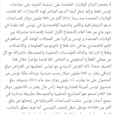
لا يقتصر التزام الولايات المتّحدة على تسليط الضوء على نجاحات
تونس فقط وإنّما شمل أيضا الدعم المباشر لهذه الانجازات. كما قدّمت
الولايات المتّحدة منذ سنة 2011 أكثر من 900 مليون دولار كمساعدات
لدعم الديمقراطية والأمن والتنمية الإقتصادية في تونس. كما عقدنا في
شهر ماي من هذا العام الاجتماع الأول للجنة إقتصاديّة مشتركة بين
الولايات المتحدة و تونس وركّزنا على المجالات الهامة الّتي تساهم في
النّمو الاقتصادي بما في ذلك قطاع تكنولوجيا المعلومات والاتصالات
وقطاع الزراعة، وكذلك المؤسسات الصغيرة والمتوسطة بالشراكة مع كل
من ممثلي القطاع الحكومي و الخاصّ. كما قدّمنا مؤّخرا خلال هذا
الصّيف ضمانا ثالثا للقرض السيادي مع تونس لتمكينها من اقتراض مبلغ
إضافي يقدّر ب 500 مليون دولار بنسب ميسّرة، وبذلك مكّنا تونس من
الحصول على ما يقارب 1.5 بليون دولار منذ عام 2011. وسوف يبلغ
صندوق تونس أمريكا للمشاريع قيمة رأس مال يقدّر ب 80 مليون دولار
هذا العام لندعم نمو المشاريع الصغيرة والمتوسطة بطريقة مباشرة في
جميع أنحاء تونس. مكنت المساعدات الأمريكية في إجمالها من خلق
أكثر من 10.000 موطن شغل للشعب التونسي. أما فيما يتعلّق بالجانب