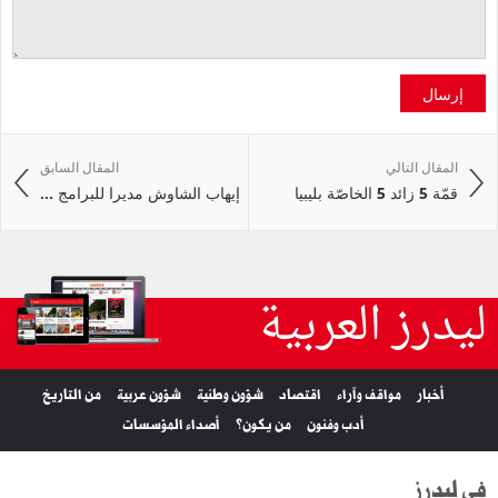
إرسال
المقال التالي
المقال السابق
قمّة 5 زائد 5 الخاصّة بليبيا
إيهاب الشاوش مديرا للبرامج ...
ليدرز العربية
أخبار
مواقف وآراء
اقتصاد
شؤون وطنية
شؤون عربية
من التاريخ
أدب وفنون
من يكون؟
أصداء المؤسسات
في ليدرز