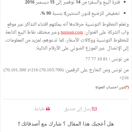
فترة
البيع
والسفر
من
نوفمبر
إلى
ديسمبر
2016
15
14
:
تخفيض
للرَضيع
دون
السَنتين
بنسبة
90 %.
):
(
وتعلم
الخطوط
التونسية
حرفاءها
أنه
يمكنهم
اقتناء
التذاكر
عبر
موقع
واب
الشركة
على
العنوان
:
tunisair.com
وعبر
مختلف
نقاط
البيع
التابعة
للخطوط
التونسية
ووكالات
الأسفار،
كما
تدعوهم،
لمزيد
من
المعلومات،
إلى
الإتصال
عبر
الموزع
الصوتي
على
الأرقام
التالية
:
من
تونس
:
81 10 77 77
من
تونس
ومن
الخارج
على
الرقمين
: (70.103.700
)
216+
(
70.101.300
)
216+
(
*)
دون
احتساب
العمولة
أرسل إلى صديق
طباعة
هل أعجبك هذا المقال ؟ شارك مع أصدقائك !