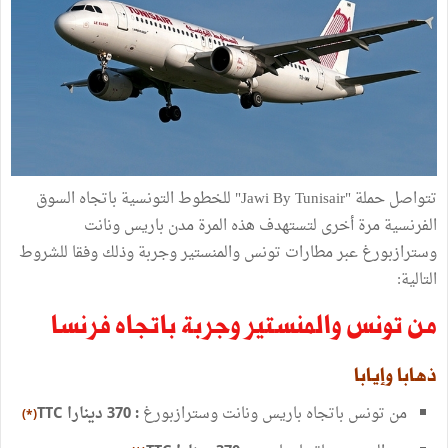
تتواصل
حملة
"
Jawi By Tunisair
"
للخطوط
التونسية
باتجاه
السوق
الفرنسية
مرة
أخرى
لتستهدف
هذه
المرة
مدن
باريس
ونانت
وسترازبورغ
عبر
مطارات
تونس
والمنستير
وجربة
وذلك
وفقا
للشروط
التالية
:
من
تونس
والمنستير
وجربة
باتجاه
فرنسا
ذهابا
وإيابا
من
تونس
باتجاه
باريس
ونانت
وسترازبورغ
دينارا
TTC
370
:
*)
(