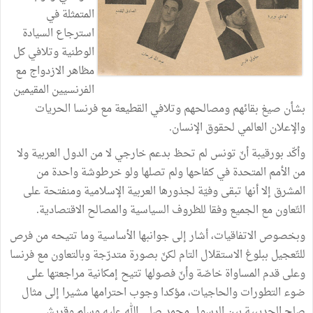
المتمثلة
في
استرجاع
السيادة
الوطنية
وتلافي
كل
مظاهر
الازدواج
مع
الفرنسيين
المقيمين
بشأن
صيغ
بقائهم
ومصالحهم
وتلافي
القطيعة
مع
فرنسا
الحريات
والإعلان
العالمي
لحقوق
الإنسان
.
وأكّد
بورقيبة
أنّ
تونس
لم
تحظ
بدعم
خارجي
لا
من
الدول
العربية
ولا
من
الأمم
المتحدة
في
كفاحها
ولم
تصلها
ولو
خرطوشة
واحدة
من
المشرق
إلا
أنها
تبقى
وفيّة
لجذورها
العربية
الإسلامية
ومنفتحة
على
التّعاون
مع
الجميع
وفقا
للظروف
السياسية
والمصالح
الاقتصادية
.
وبخصوص
الاتفاقيات،
أشار
إلى
جوانبها
الأساسية
وما
تتيحه
من
فرص
للتّعجيل
ببلوغ
الاستقلال
التام
لكنّ
بصورة
متدرّجة
وبالتعاون
مع
فرنسا
وعلى
قدم
المساواة
خاصّة
وأنّ
فصولها
تتيح
إمكانية
مراجعتها
على
ضوء
التطورات
والحاجيات،
مؤكدا
وجوب
احترامها
مشيرا
إلى
مثال
صلح
الحديبية
بين
الرسول
محمد
صلى
الله
عليه
وسلم
وقريش