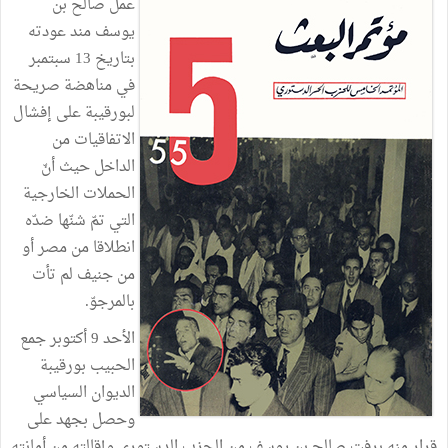
عمل
صالح
بن
يوسف
مند
عودته
بتاريخ
13
سبتمبر
في
مناهضة
صريحة
لبورقيبة
على
إفشال
الاتفاقيات
من
الداخل
حيث
أنّ
الحملات
الخارجية
التي
تمّ
شنّها
ضدّه
انطلاقا
من
مصر
أو
من
جنيف
لم
تأت
بالمرجوّ
.
الأحد
9
أكتوبر
جمع
الحبيب
بورقيبة
الديوان
السياسي
وحصل
بجهد
على
قرار
منه
برفت
صالح
بن
يوسف
من
الحزب
الدستوري
وإقالته
من
أمانته