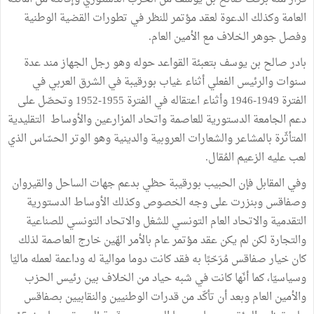
العامة
وكذلك
الدعوة
لعقد
مؤتمر
للنظر
في
تطورات
القضية
الوطنية
وفصل
جوهر
الخلاف
مع
الأمين
العام
.
بادر
صالح
بن
يوسف
بتعبئة
القواعد
حوله
وهو
رجل
الجهاز
مند
عدة
سنوات
والرئيس
الفعلي
أثناء
غياب
بورقيبة
في
الشرق
العربي
في
الفترة
1949-1946
وأثناء
اعتقاله
في
الفترة
1955
-
1952
وتحصّل
على
دعم
الجامعة
الدستورية
للعاصمة
واتحاد
المزارعين
والأوساط
التقليدية
المتأثّرة
بالمشاعر
والشعارات
العروبية
والدينية
وهو
الوتر
الحسّاس
الذي
لعب
عليه
الزعيم
المُقال
.
وفي
المقابل
فإن
الحبيب
بورقيبة
حظي
بدعم
جهات
الساحل
والقيروان
وصفاقس
وبنزرت
على
وجه
الخصوص
وكذلك
الأوساط
الدستورية
التقدمية
والاتحاد
العام
التونسي
للشغل
والاتحاد
التونسي
للصناعية
والتجارة
لكن
لم
يكن
عقد
مؤتمر
عام
بالأمر
الهّين
خارج
العاصمة
لذلك
كان
خيار
صفاقس
مُرَحّبًا
به
فقد
كانت
دوما
موالية
له
وداعمة
لعمله
ماليّا
وسياسيّا،
كما
أنّها
كانت
في
شبه
حياد
من
الخلاف
بين
رئيس
الحزب
والأمين
العام
وبعد
أن
تأكّد
من
قدرات
الوطنيين
والنقابيين
بصفاقس