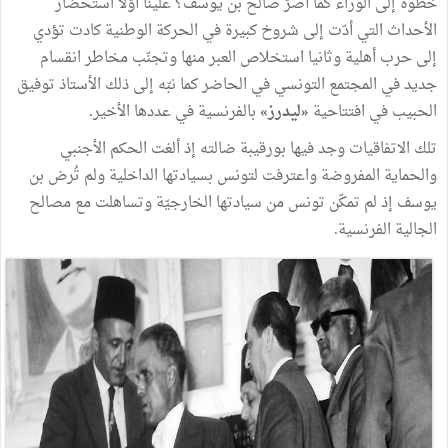
خطوة
إلى
الوراء
كما
أصرَّ
صالح
بن
يوسف؟
علينا
أوّلا
استحضار
الأحداث
التي
أدّت
إلى
شروخ
كبيرة
في
الحركة
الوطنية
كادت
تؤدي
إلى
حرب
أهلية
وثانيا
استخلاص
العبر
منها
وتجنّب
مخاطر
انقسام
جديد
في
المجتمع
التونسي
في
الحاضر
كما
نبّه
إلى
ذلك
الأستاذ
توفيق
الحبيب
في
افتتاحية
«
ليدرز
»
بالفرنسية
في
عددها
الأخير
.
تلك
الاتفاقيات
وجد
فيها
بورقيبة
ضالته
إذ
ألغت
الحكم
الأجنبي
والحماية
المفروضة
واعترفت
لتونس
بسيادتها
الداخلية
ولم
تُرض
بن
يوسف
إذ
لم
تمكّن
تونس
من
سيادتها
الخارجيّة
وتساهلت
مع
مصالح
الجالية
الفرنسية
.