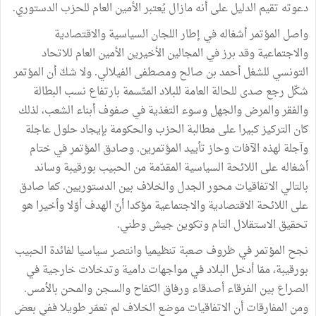
دعوته
تقيم
الدليل
على
أنه
مازال
يُعتبر
الأمين
العام
للحزب
الدستوري
.
واصل
المؤتمر
أشغاله
في
إطار
اللجان
السياسية
والاقتصادية
والاجتماعية
وقد
برز
في
المجالين
الأخيرين
الأمين
العام
للاتحاد
التونسي
للشغل
أحمد
بن
صالح
ومصطفى
الفيلالي
.
ولا
شكّ
أن
المؤتمر
شكّل
رجع
صدى
للحالة
العامة
للبلاد
المتّسمة
بارتفاع
نسب
البطالة
والفقر
والمرض
والجهل
وسوء
التغذية
في
صفوف
أبناء
الشعب،
لذلك
كان
التركيز
كبيرا
على
مطالبة
الحزب
والحكومة
بإيجاد
حلول
عاجلة
وآجلة
لهذه
الآفات
وحاز
تأييد
المؤتمرين
.
وصادق
المؤتمر
في
ختام
أشغاله
على
اللائحة
السياسية
المقدّمة
من
الحبيب
بورقيبة
وساند
بالتالي
الاتفاقيات
محور
الجدل
والخلاف
بين
الدستوريين
.
كما
صادق
على
اللائحة
الاقتصادية
والاجتماعية
مؤكدا
أنّ
الهدف
أوّلا
وأخيرا
هو
تحقيق
الاستقلال
التام
وتكوين
جيش
وطني
.
نجح
المؤتمر
في
ظروف
صعبة
تنظيميا
وانتصر
سياسيا
لفائدة
الحبيب
بورقيبة،
ممّا
أدخل
البلاد
في
مواجهات
دامية
وتدخلات
خارجية
في
الصراع
بين
الفرقاء
أصدقاء
ورفاق
الكفاح
والسجن
والمحن
بالأمس
.
ومن
المفارقات
أن
الاتفاقيات
موضع
الخلاف
لم
تعمّر
طويلا
ففي
بعض