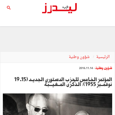
الرئيسية
شؤون وطنية
شؤون وطنية
- 2016.11.14
المؤتمر الخـامس للحزب الدستوري الجديـد (15ـ 19
نوفمـــبر 1955): الـذّكرى المـــغـيـــّـبـة