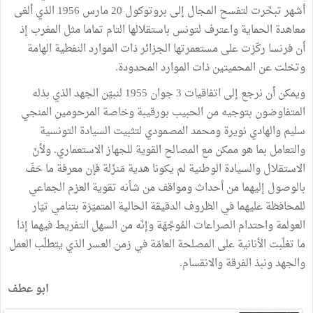
أشهر
تبخّرت
لتفسح
المجال
إلى
بروتوكول
20
مارس
1956
الذي
ألغى
معاهدة
الحماية
واعترف
لتونس
باستقلالها
التام
تماما
مثل
المغرب
إذ
أن
فرنسا
ركّزت
على
مستعمرتها
الجزائر
ذات
الموارد
النفطية
الهامة
وتخلت
عن
المحميتين
ذات
الموارد
المحدودة
.
ويمكن
أن
نرجع
إلى
اتفاقيات
3
جوان
1955
لنبيّن
الجهد
الذي
بذله
المتفاوضون
بتوجيه
من
الحبيب
بورقيبة
وخاصة
المرحومين
المنجي
سليم
والهادي
نويرة
ومحمد
المصمودي
لتثبيت
السيادة
التونسية
والتعامل
بما
هو
ممكن
مع
المصالح
القوية
للجهاز
الاستعماري
.
ولأنّ
الاستقلال
والسيادة
الوطنية
لم
يكونا
هدية
مَنزّلة
فإن
معرفة
ما
حَفّ
بالوصول
إليهما
من
أحداث
ومواقف
من
شأنه
تقوية
العزم
الجماعي
للمحافظة
عليهما
في
الظروف
الدقيقة
الحالية
المتميّزة
بتنامي
تيّار
العولمة
واحتدام
الصراعات
المُوجَّهَة
وإنّه
من
السهل
التفريط
فيهما
إذا
ما
تغلّبت
الأنانية
على
المصلحة
العامّة
في
زمن
العسر
الذي
يتطلّب
العمل
والجهد
ونبذ
الفرقة
والانقسام.
ابو
عطف