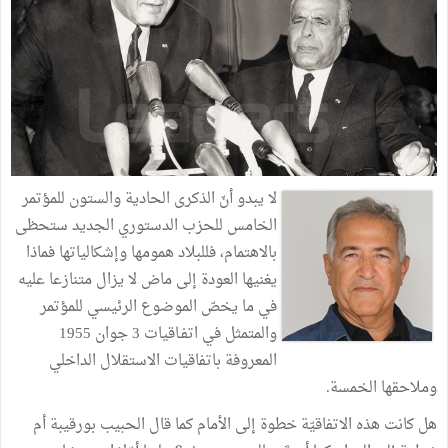
لا يبدو
أنّ
الذكرى
الحادية والست
ون
للمؤتمر
الخامس
للحزب
الدستوري
الجديد
ستحظى
بالاهتمام،
فللبلاد
همومها
وإشكالياتها
فماذا
يغنيها
العودة
إلى
ماض
لا
يزال
متنازعا
عليه
في
ما
يخصّ
الموضوع
الرئيسي
للمؤتمر
والمتمثل
في
اتفـاقيات
3
جوان
1955
المعروفة
باتفاقيات
الاستقلال
الداخلي
وملاحقها
الخمسة
.
هل
كانت
هذه
الاتفاقيّة
خطوة
إلى
الأمام
كما
قال
الحبيب
بورقيبة
أم