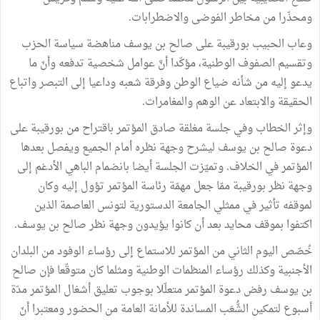
ومحذّرا
من
مخاطر
الفوضى
والاضطرابات
.
وعاب
الحبيب
بورقيبة
على
صالح
بن
يوسف
مناهضة
سياسة
الحزب
وتقسيم
الصفوف
الوطنية،
مؤكّدا
أنَّ
عوامل
شخصية
تدفعه
وأنّ
ما
يدعو
إليه
من
شأنه
ضياع
الوطن
وفرقة
شعبه
وداعيا
إلى
التبصر
واتباع
الحقيقة
والابتعاد
عن
الوهم
والمغامرات
.
وإثر
الخطاب
وفي
جلسة
مغلقة
صادق
المؤتمر
باقتراح
من
بورقيبة
على
دعوة
صالح
بن
يوسف
ليشرح
وجهة
نظره
أمام
الجميع
ويفصل
بعدها
المؤتمر
في
الخلاف
.
وتميّزت
الجلسة
أيضا
بانضمام
الباهي
الأدغم
إلى
وجهة
نظر
بورقيبة
ممّا
جعل
مهمّة
رئاسة
المؤتمر
تؤول
إليه
وكان
لموقفه
تأثير
في
ممثلي
الجامعة
الدستورية
لتونس
العاصمة
الذين
اكتفوا
بموقف
محايد
بعد
أن
كانوا
يؤيدون
وجهة
نظر
صالح
بن
يوسف.
خُصّص
اليوم
الثاني
من
المؤتمر
للاستماع
إلى
رؤساء
الوفود
من
البلدان
الأجنبية
وكذلك
رؤساء
المنظمات
الوطنية
ومثلما
كان
متوقّعا
فإن
صالح
بن
يوسف
رفض
دعوة
المؤتمر
متعلّلا
بوجوب
تعليق
أشغال
المؤتمر
مدّة
أسبوع
لتمكين
الشُّعَب
المساندة
للأمانة
العامة
من
الحضور
ومعتبرا
أنّ