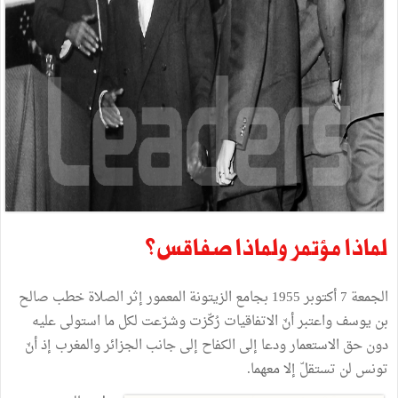
لماذا
مؤتمر
ولماذا
صفاقس؟
الجمعة
7
أكتوبر
1955
بجامع
الزيتونة
المعمور
إثر
الصلاة
خطب
صالح
بن
يوسف
واعتبر
أنّ
الاتفاقيات
رُكّزت
وشرّعت
لكل
ما
استولى
عليه
دون
حق
الاستعمار
ودعا
إلى
الكفاح
إلى
جانب
الجزائر
والمغرب
إذ
أنّ
تونس
لن
تستقلّ
إلا
معهما
.