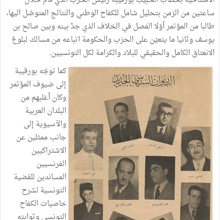
الافتتاحية
بخطاب
الحبيب
بورقيبة
رئيس
الحزب
الذي
قام
خلال
ساعتين
من
الزمن
بتحليل
شامل
للكفاح
الوطني
والنتائج
المتوصّل
اليها،
طالبا
من
المؤتمر
أوّلا
الفصل
في
الخلاف
الذي
جدَّ
بينه
وبين
صالح
بن
يوسف
وثانيا
ما
يتعيّن
على
الحزب
والحكومة
اتباعه
من
مسالك
لبلوغ
الانعتاق
الكامل
والحقيقي
للبلاد
والكرامة
لكل
التونسيين
.
كما
توجّه
بورقيبة
إلى
ضيوف
المؤتمر
وكان
أغلبهم
من
البلدان
العربية
والآسيوية
إلى
جانب
ممثلين
عن
الاشتراكيين
الفرنسيين
المساندين
للقضية
التونسية
لشرح
خاصيات
الكفاح
التونسي
وثوابته