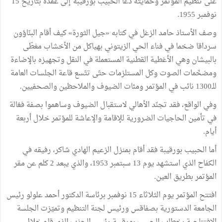
على
تنظيم
المؤتمر
وحمايته
دعا
الحبيب
بورقيبة
إلى
عقده
بتاريخ
15
نوفمبر
1955
.
وصف
الأستاذ
حامد
الزغل
في
كتابه
«
جيل
الثورة
»
كيف
أقام
البنّاؤون
سرداقا
ضخما
في
فناء
الحي
الزيتوني
بهياكل
من
الأخشاب
مغطّى
بالبيشان
وهي
الأغطية
القطنية
المستعملة
في
النقل
وتجهيزه
بالإضاءة
ومضخّمات
الصوت
وكل
المستلزمات
حتّى
تتّسع
قاعة
الجلسات
العامة
للـ1300
نائب
في
المؤتمر
ومئات
الضيوف
والملاحظين
والصحفيين
.
وفي
الواقع،
فقد
تجنّد
الأهالي
لاستقبال
الضيوف
وساهموا
بصفة
فعّالة
في
تأمين
الحاجيات
الضرورية
للإقامة
والإعاشة
للمؤتمر
خلال
أربعة
أيام
.
أما
الحبيب
بورقيبة
فقد
أقام
بمنزل
الزعيم
الهادي
شاكر،
رفيقه
في
الكفاح
الذي
استشهد
يوم
13
سبتمبر
1953،
والذي
يبعد
2
كلم
عن
مقر
المؤتمر
بطريق
العين
.
افتتح
المؤتمر
يوم
الثلاثاء
15
نوفمبر
برئاسة
الدكتور
أحمد
علولو
رئيس
الجامعة
الدستورية
بصفاقس
ورئيس
لجنة
التنظيم
وتميّزت
الجلسة