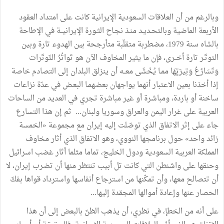
وبالرغم
من
أن
العلاقات
السعودية
الإيرانية
كانت
على
امتداد
العقود
الأربعة
الماضية
وبالتحـديـد
منـذ
نجـاح
الثـورة
الإيرانيــة
في
الإطاحة
بالشاه
سنة
1979،
مضطربة
متقلّبة
متأرجحة
بين
الهدوء
تارة
وبين
التوتّـر
تارة
أخــرى،
فإن
ما
يثير
المخاوف
الآن
هو
تَواتُرُ
التّوتّرات
وَتَسَارُعُ
وَتِيرَتٍهَا
ممـا
يُخْشَى
معــه
أن
ينزلق
البلدان
إلى
التصادم
خاصة
إذا
أخذنا
بعين
الاعتبار
أنهما
يواجهان
بعضهمـا
البعـض
في
عدّة
نزاعات
ساخنة
أو
باردة،
ومباشرة
أو
غير
مباشرة
تجري
في
العديد
من
الساحات
العربية
على
غرار
اليمن
والعراق
وسوريا
ولبنان
...
ثم
إن
هذا
التسارع
جاء
على
إثر
الاتفاق
الذي
توصّلت
إليه
إيران
مع
مجموعة
«
الخمسة
زائد
واحد
»
حول
برنامجها
النووي،
وهو
الاتفاق
الذي
أثار
مخاوف
المملكة
العربية
السعودية
ودول
الخليج،
تماما
مثلما
أثار
غضب
اسرائيل
وحنقها
على
واشنطن
التي
كانت
تل
أبيب
تنتظر
منها
أن
تضرب
إيران،
لا
أن
تتصالح
معها،
وأن
تمكّنها
من
استرجاع
أنفاسها
واسترداد
قواها
بفكّ
الحصار
عنها
وإعادة
أموالها
المجمّدة
إليها
...
على
أنه
من
الخطإ،
في
نظري،
أن
يذهب
الظنّ
بالبعض
إلى
أن
هذا