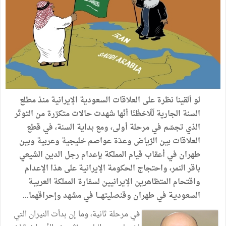
لو
ألقينا
نظرة
على
العلاقات
السعودية
الإيرانية
منذ
مطلع
السنة
الجارية
لَلَاحَظْنَا
أنّها
شهدت
حالات
متكرّرة
من
التوتّر
الذي
تجسّم
في
مرحلة
أولى،
ومع
بداية
السنة،
في
قطع
العلاقات
بين
الرّياض
وعدّة
عواصم
خليجية
وعربية
وبين
طهران
في
أعقاب
قيام
المملكة
بإعدام
رجل
الدين
الشيعي
باقر
النمر،
واحتجاج
الحكومة
الإيرانية
على
هذا
الإعدام
واقتحام
المتظاهرين
الإيرانيين
لسفارة
المملكة
العربيـة
السعوديـة
في
طهران
وقنصليتهـــا
في
مشهد
وإحراقهما
...
في مرحلة ثانية،
وما
إن
بدأت
النيران
التي