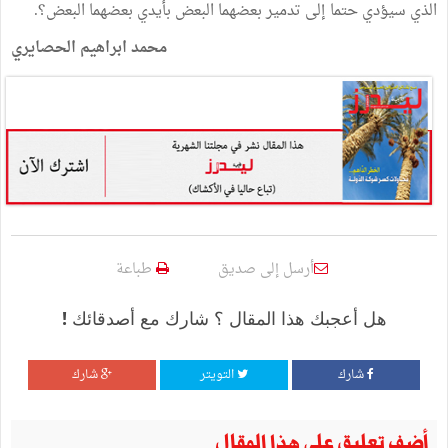
الذي
سيؤدي
حتما
إلى
تدمير
بعضهما
البعض
بأيدي
بعضهما
البعض؟
.
محمد
ابراهيم
الحصايري
أرسل إلى صديق
طباعة
هل أعجبك هذا المقال ؟ شارك مع أصدقائك !
شارك
التويتر
شارك
أضف تعليق على هذا المقال