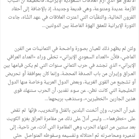
الاتفاق
هو
الذي
أزّم
العلاقات
السعودية
الإيرانيـة،
فالحقيقـة
أن
أسباب
الأزمة
عديدة
ومتنوعة،
وهي
قديمة
وجديدة،
إذ
بالإضافة
إلى
أحقاد
القرون
الخالية،
والتقلّبات
التي
اعترت
العلاقات
في
عهد
الشّاه،
جاءت
الثورة
الإيرانية
لتُعمّق
الهوّة
الفاصلة
بين
الدولتين
...
ولئن
لم
يظهـر
ذلك
للعيـان
بصورة
واضحـة
في
الثمانينات
من
القرن
الماضي،
فلأن
«
العداء
السعودي
الإيراني
»
تخفّى
وراء
«
العداء
العراقي
الإيراني
»
الذي
تجسّد
في
حرب
الثماني
سنوات
التي
لم
يكــن
قيامهـا
بين
العــراق
وإيـران
من
باب
الصدفة
المحضة،
وإنما
كان
بموافقة
أو
تحريض
أو
تشجيع
من
القوى
الغربية،
وبعض
الدول
العربية
وخاصة
منها
الدول
الخليجية
التي
كانت
تظن،
عن
سوء
تقدير،
أن
الحرب
ستنهك
قوى
هذين
الجارين
«
الخطيرين
»
،
وستذهب
بريحهما
...
غير
أن
الحرب،
وإن
أثخنت
البلدين
بالقتل
والتخريب،
فإنّها
لم
تقض
على
«
خطرهما
»
...
وليس
أدلّ
على
ذلك
من
مقامرة
العراق
بغزو
الكويت
بعد
سنتين
من
انتهاء
الحرب
وهي
المقامرة
التي
أدّت،
من
ناحية،
إلى
تدميره
ومحاصرته
ثم
احتلاله
وتقسيمه
وسقوطه
المتواصل
حتّى