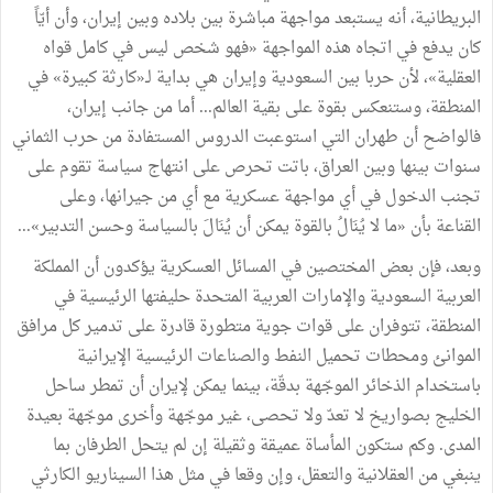
البريطانية،
أنه
يستبعد
مواجهة
مباشرة
بين
بلاده
وبين
إيران،
وأن
أيّاً
كان
يدفع
في
اتجاه
هذه
المواجهة
«
فهو
شخص
ليس
في
كامل
قواه
العقلية
»
،
لأن
حربا
بين
السعودية
وإيران
هي
بداية
لـ«كارثة
كبيرة
»
في
المنطقة،
وستنعكس
بقوة
على
بقية
العالم
...
أما
من
جانب
إيران،
فالواضح
أن
طهران
التي
استوعبت
الدروس
المستفادة
من
حرب
الثماني
سنوات
بينها
وبين
العراق،
باتت
تحرص
على
انتهاج
سياسة
تقوم
على
تجنب
الدخول
في
أي
مواجهة
عسكرية
مع
أي
من
جيرانها،
وعلى
القناعة
بأن
«
ما
لا
يُنَالُ
بالقوة
يمكن
أن
يُنَالَ
بالسياسة
وحسن
التدبير
»
...
وبعد،
فإن
بعض
المختصين
في
المسائل
العسكرية
يؤكدون
أن
المملكة
العربية
السعودية
والإمارات
العربية
المتحدة
حليفتها
الرئيسية
في
المنطقة،
تتوفران
على
قوات
جوية
متطورة
قادرة
على
تدمير
كل
مرافق
الموانئ
ومحطات
تحميل
النفط
والصناعات
الرئيسية
الإيرانية
باستخدام
الذخائر
الموجّهة
بدقّة،
بينما
يمكن
لإيران
أن
تمطر
ساحل
الخليج
بصواريخ
لا
تعدّ
ولا
تحصى،
غير
موجّهة
وأخرى
موجّهة
بعيدة
المدى
.
وكم
ستكون
المأساة
عميقة
وثقيلة
إن
لم
يتحل
الطرفان
بما
ينبغي
من
العقلانية
والتعقل،
وإن
وقعا
في
مثل
هذا
السيناريو
الكارثي