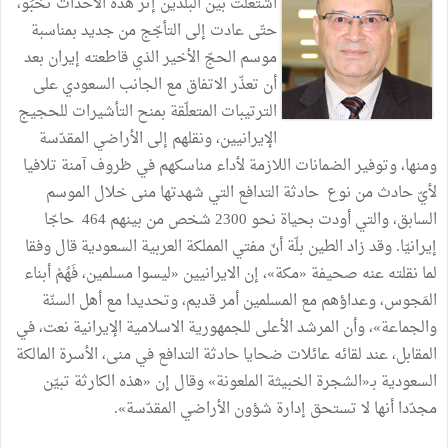
اشتعلت
بين
البلدين
إثر
هذه
الأحداث
تَخْبُو،
حتّى
عادت
إلى
التأجّج
من
جديد
بمناسبة
موسم
الحجّ
الأخير
الذي
قاطعته
إيران
بعد
أن
تعذّر
الاتفاق
مع
الجانب
السعودي
على
الترتيبات
المتعلّقة
بمنح
التأشيرات
للحجيج
الإيرانيين،
ونقلهم
إلى
الأراضي
المقدّسة
ومنها،
وتوفير
الضمانات
اللازمة
لأداء
مناسكهم
في
ظروف
آمنة
تلافيا
لأيّ
حادث
من
نوع
حادثة
التدافع
التي
شهدتها
منى
خلال
الموسم
السابق،
والتي
أودت
بحياة
نحو
2300
شخص
من
بينهم
464
حاجّا
إيرانيّا
.
وقد
زاد
الطين
بلّة
أنّ
مفتي
المملكة
العربية
السعودية
قال
وفقا
لما
نقلته
عنه
صحيفة
«
مكة
»
،
إن
الايرانيين
«
ليسوا
مسلمين،
فَهُمْ
أبناء
المَجوس،
وعداؤهم
مع
المسلمين
أمر
قديم،
وتحديدا
مع
أهل
السنّة
والجماعة
»
،
وأن
المرشد
الأعلى
للجمهورية
الاسلامية
الإيرانية
نعت،
في
المقابل،
عند
لقائه
عائلات
ضحايا
حادثة
التدافع
في
منى،
الأسرة
المالكة
السعودية
بـ«الشجرة
الخبيثة
الملعونة
»
وقال
إن
«
هذه
الكارثة
تبيّن
مجدّدا
أنها
لا
تستحق
إدارة
شؤون
الأراضي
المقدّسة
»
.