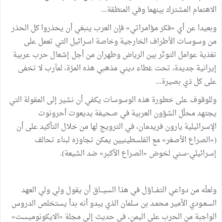
الاهتمام
المشترك
بينهما
وفي
المنطقة
...
وبعيدا
عن
أي
«
فكر
مؤامراتي
»
فإن
العرب
ينبغي
أن
يحذروا
كل
الحذر
من
وسوسات
الأطراف
الخارجية
وخاصة
اسرائيل
التي
تعمل
على
تغذية
عوامل
التوتّر
بين
الرياض
وطهران
من
أجل
إشعال
حرب
عربية
إيرانية
جديدة،
تحت
غطاء
ديني
مذهبي
هذه
المرّة،
لمآرب
لا
تخفى
على
كل
ذي
بصيرة
...
وللوقوف
على
خطورة
هذه
الوسوسات
يكفي
أن
نشير
إلى
المقولة
التي
يجتهد
محلّل
الشؤون
العربية
في
صحيفة
يديعوت
أحرونوت
الإسرائيلية
يارون
فريدمان،
في
الترويج
لها
من
خلال
التأكيد
على
أن
(
«
الصراع
الأصغر
»
مع
الفلسطينيين
يمكن
تجاوزه
لبناء
تحالف
إسرائيلي
-
سني
لخوض
«
الصراع
الأكبر
»
ضد
الشيعة
).
ولعلّه
من
دواعي
التفـــاؤل
في
هذا
السيـــاق
أن
يقول
ولي
ولي
العهد
السعـودي
الأمير
محمـد
بن
سلمان
الذي
يبدو
أنه
بدأ
يستخلص
الدروس
الواجبة
من
الحرب
على
اليمن،
في
حديث
إلى
مجلة
«
الايكونوميست
»