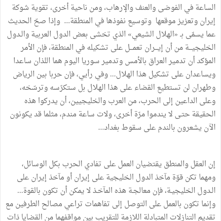
الساعة
في
الفوضى
والعنف
والإرهاب،
ومن
ناحية
أخرى،
تقوية
شوكة
إيران
وتعزيز
موقعها
وتوسيع
نفوذها
في
المنطقة
...
وإذا
صحّ
الحديث
عما
يسمّى
بـ
«
الهلال
الشيعي
»
الذي
تخشى
بعض
الدول
العربية
والـدول
الخليجيـــة
من
أن
إيـــران
تعمـــل
على
تشكيله
في
المنطقة،
فإن
الأمر
المؤكد
أن
تدمير
العراق
بالأمس
وتدمير
سوريا
اليوم
هما
اللذان
ساعدا
ويساعدان
على
تشكيل
هذا
الهلال
...
وفي
رأيي،
فإن
حربا
بين
الرياض
وطهران
لن
تستطيع
القضاء
على
هذا
الهلال
بل
ستكرّسه
وترسّخه،
وعلى
الداعين
إلى
الحرب،
من
العرب
والخليجيين،
أن
يدركوا
هذه
الحقيقة
حتـى
لا
يندموا
مرّة
أخرى،
ولات
ساعة
مندم،
مثلما
قد
يكونون
الآن
يشعرون
بالندم
على
سقوط
بغداد
...
إن
العقل
والمنطق
يقتضيان
العمل
على
تفادي
الحرب
بكل
الوسائل،
ومهما
تكن
قوّة
مآخذ
الدول
الخليجية
على
إيران
أو
مآخذ
إيران
على
الـدول
الخليجيـة،
فإن
معالجـة
هذه
المآخـذ
لا
يمكن
أن
تكون
بالقوة
...
وإنما
تكون
بالعمل
على
التوصل
إلى
تفاهمات
تراعي
مصالح
الطرفين
مع
تقديم
التنازلات
المتبادلة
اللازمة
للتقريب
بين
مواقفهما
من
القضايا
ذات