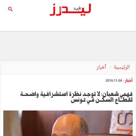
الرئيسية
أخبار
أخبار
- 2016.11.04
فهمي شعبان: لا توجـد نظرة استشرافـية واضحــة
لقطـــاع السّكــن فـي تـونس