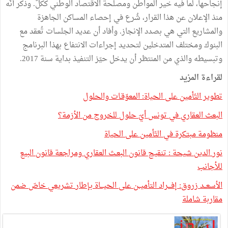
إنجاحها، لما فيه خير المواطن ومصلحة الاقتصاد الوطني ككلّ. وذكر أنّه
منذ الإعلان عن هذا القرار، شُرع في إحصاء المساكن الجاهزة
والمشاريع التي هي بصدد الإنجاز. وأفاد أن عديد الجلسات تُعقد مع
البنوك ومختلف المتدخلين لتحديد إجراءات الانتفاع بهذا البرنامج
وتبسيطه والذي من المنتظر أن يدخل حيّز التنفيذ بداية سنة 2017.
لقراءة المزيد
تطوير التّأمين على الحياة: المعوّقـات والحلول
البعث العقاري في تونس أيّ حلول للخروج من الأزمة؟
منظومة ‬مبتكرة ‬في ‬التّأمين على ‬الحياة‬‬‬‬‬‬‬‬‬‬‬‬‬‬‬‬‬‬‬‬
‬للأجانب
‬مقاربة‭ ‬شاملة