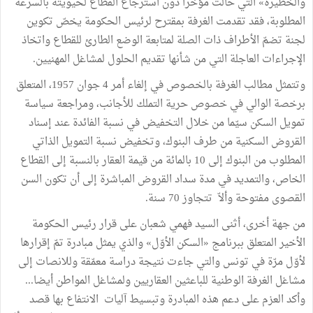
والخطيرة» التي حالت مؤخرا دون استرجاع القطاع لحيويته بالسرعة
المطلوبة، فقد تقدمت الغرفة بمقترح لرئيس الحكومة يخصّ تكوين
لجنة تضمّ الأطراف ذات الصلة لمتابعة الوضع الطارئ للقطاع واتخاذ
الإجراءات العاجلة التي من شأنها تقديم الحلول لمشاغل المهنيين.
وتتمثل مطالب الغرفة بالخصوص في إلغاء أمر 4 جوان 1957، المتعلق
برخصة الوالي في خصوص حرية التملك للأجانب، ومراجعة سياسة
تمويل السكن سيّما من خلال التخفيض في نسبة الفائدة عند إسناد
القروض السكنية من طرف البنوك، وتخفيض نسبة التمويل الذاتي
المطلوب من البنوك إلى 10 بالمائة من قيمة العقار بالنسبة إلى القطاع
الخاص، والتمديد في مدة سداد القروض المباشرة إلى أن تكون السن
القصوى مفتوحة وألاّ تتجاوز 70 سنة.
من جهة أخرى، أثنى السيد فهمي شعبان على قرار رئيس الحكومة
الأخير المتعلق ببرنامج «السكن الأوّل» والذي يمثل مبادرة تمّ إقرارها
لأوّل مرّة في تونس والتي جاءت نتيجة دراسة معمّقة وللانصات إلى
مشاغل الغرفة الوطنية للباعثين العقاريين ولمشاغل المواطن أيضا...
وأكد العزم على دعم هذه المبادرة وتبسيط آليات الانتفاع بها قصد