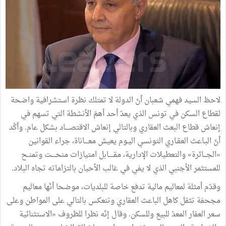
لاحظ السيد فهمي شعبان أنّ الدولة لا تمتلك نظرة استشرافية واضحة
لقطاع السكن في تونس الذي يعدّ أحد أهمّ الأنشطة التي تسهم في
إنعاش قطاع البعث العقاري وبالتالي إنعاش الاقتصــــاد بشكل عام. وأكّد
أنّ البـاعث العقـاري التونسي اليـوم يعيش معــــاناة، جراء القوانين
«الجـــائرة» والتعطيلات الإدارية، مقـــــابل امتيازات منحــــت وتمنــح
للمستثمر الأجنبي الذي لا يفي في غالب الأحيان بالتزاماته تجاه البلاد.
وقدّم أمثلة لمعاليم مالية تدفع خاصة للبلديات، موضحا أنّها معاليم
مجحفة تثقل كاهل الباعث العقاري وتنعكس بالتالي على المواطن وعلى
سعر العقار المعدّ للبيع وللسكن. وقال إنّه نظرا للظروف «الاستثنائية