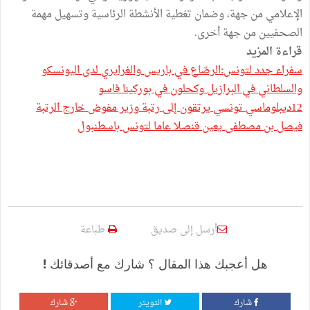
الإعلامي من جهة، وضمان تغطية الأنشطة الرئاسية وتسهيل مهمة
الصحفيين من جهة أخرى.
قراءة المزيد
سفراء جدد لتونس:الرصّاع في باريس والغرايري لدى اليونسكو
والسلطاني في البرازيل وكحلون في بوركينا فاسو
12ديبلوماسي تونسي يرتقون إلى رتبة وزير مفوض خارج الرتبة
فيصل بن مصطفى يعين قنصلا عاما لتونس باسطنبول
أرسل إلى صديق
طباعة
هل أعجبك هذا المقال ؟ شارك مع أصدقائك !
شارك
التويتر
شارك