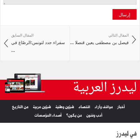
إرسال
المقال التالي
المقال السابق
فيصل بن مصطفى يعين قنصلا ...
سفراء جدد لتونس:الرصّاع في
...
ليدرز العربية
أخبار
مواقف وآراء
اقتصاد
شؤون وطنية
شؤون عربية
من التاريخ
أدب وفنون
من يكون؟
أصداء المؤسسات
في ليدرز