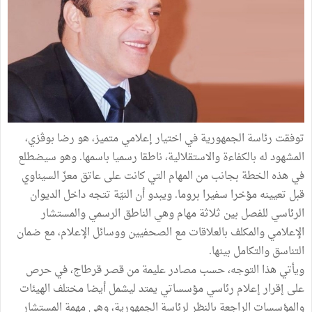
توفقت رئاسة الجمهورية في اختيار إعلامي متميز، هو رضا بوڤزي،
المشهود له بالكفاءة والاستقلالية، ناطقا رسميا باسمها. وهو سيضطلع
في هذه الخطة بجانب من المهام التي كانت على عاتق معزّ السيناوي
قبل تعيينه مؤخرا سفيرا بروما. ويبدو أن النيّة تتجه داخل الديوان
الرئاسي للفصل بين ثلاثة مهام وهي الناطق الرسمي والمستشار
الإعلامي والمكلف بالعلاقات مع الصحفيين ووسائل الإعلام، مع ضمان
التناسق والتكامل بينها.
ويأتي هذا التوجه، حسب مصادر عليمة من قصر قرطاج، في حرص
على إقرار إعلام رئاسي مؤسساتي يمتد ليشمل أيضا مختلف الهيئات
والمؤسسات الراجعة بالنظر لرئاسة الجمهورية، وهي مهمة المستشار