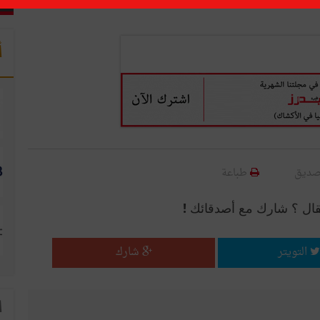
أ
صديق
طباعة
قال ؟ شارك مع أصدقائك !
التويتر
شارك
ا