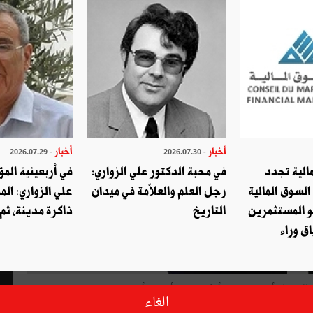
أخبار
أخبار
- 2026.07.29
- 2026.07.30
الية تجدد
في محبة الدكتور علي الزواري:
في أربعينية المؤ
السوق المالية
رجل العلم والعلاّمة في ميدان
علي الزواري: الم
و المستثمرين
التاريخ
ذاكرة مدينة، ثم
ق وراء
المنتظر
أن
يكون
في
أواخر
شهر
أكتوبر
أو
في
غضون
شهر
نوفمبر،
الغاء
لال
شهر
ديسمبر
القادم
إلى
روما،
بدعوة
من
الوزير
الأوّل
الإيطالي