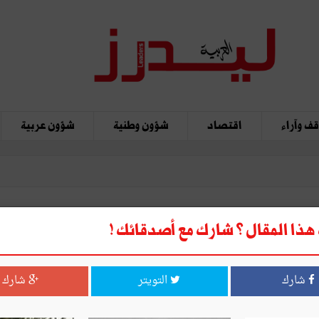
ف وآراء
اقتصاد
شؤون وطنية
شؤون عربية
ذا المقال ؟ شارك مع أصدقائك !
شارك
التويتر
شارك