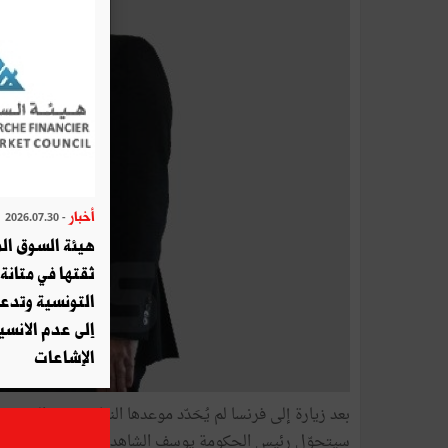
أخبار
- 2026.07.30
هيئة السوق الم
ثقتها في متانة 
التونسية وتدع
إلى عدم الانسيا
الإشاعات
بعد
زيارة
إلى
فرنسا
لم
يُحَدّد
موعدها
النهائي
بعد
والذي
من
سيتحوّل
رئيس الحكومة
يوسف
الشاهد
في
زيارة
رسمية
خ