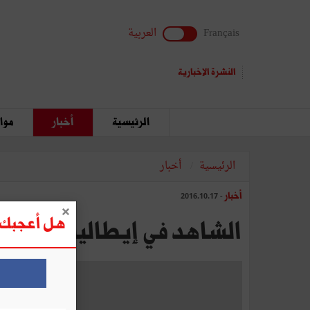
Français
العربية
النشرة الإخبارية
الرئيسية
أخبار
مواق
الرئيسية
أخبار
أخبار
- 2016.10.17
هل أعجبك ه
الشاهد‭ ‬في‭ ‬إيطاليا‭ ‬ديسمبر‭ ‬القادم