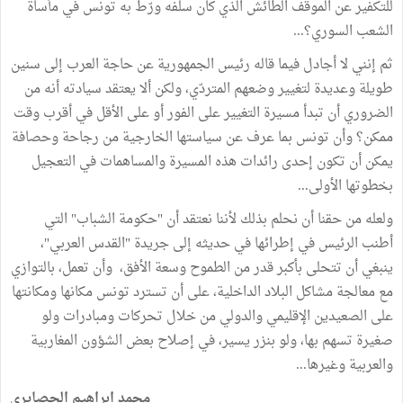
للتكفير عن الموقف الطائش الذي كان سلفه ورّط به تونس في مأساة
الشعب السوري؟...
ثم إنني لا أجادل فيما قاله رئيس الجمهورية عن حاجة العرب إلى سنين
طويلة وعديدة لتغيير وضعهم المتردّي، ولكن ألا يعتقد سيادته أنه من
الضروري أن تبدأ مسيرة التغيير على الفور أو على الأقل في أقرب وقت
ممكن؟ وأن تونس بما عرف عن سياستها الخارجية من رجاحة وحصافة
يمكن أن تكون إحدى رائدات هذه المسيرة والمساهمات في التعجيل
بخطوتها الأولى...
ولعله من حقنا أن نحلم بذلك لأننا نعتقد أن "حكومة الشباب" التي
أطنب الرئيس في إطرائها في حديثه إلى جريدة "القدس العربي"،
ينبغي أن تتحلى بأكبر قدر من الطموح وسعة الأفق، وأن تعمل، بالتوازي
مع معالجة مشاكل البلاد الداخلية، على أن تسترد تونس مكانها ومكانتها
على الصعيدين الإقليمي والدولي من خلال تحركات ومبادرات ولو
صغيرة تسهم بها، ولو بنزر يسير، في إصلاح بعض الشؤون المغاربية
والعربية وغيرها...
محمد ابراهيم الحصايري