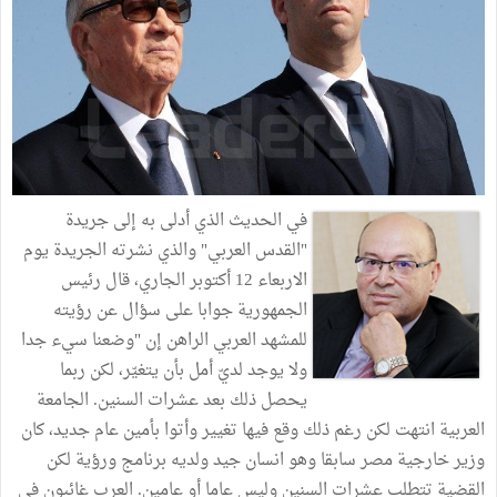
في الحديث الذي أدلى به إلى جريدة
"القدس العربي" والذي نشرته الجريدة يوم
الاربعاء 12 أكتوبر الجاري، قال رئيس
الجمهورية جوابا على سؤال عن رؤيته
للمشهد العربي الراهن إن "وضعنا سيء جدا
ولا يوجد لديّ أمل بأن يتغيّر، لكن ربما
يحصل ذلك بعد عشرات السنين. الجامعة
العربية انتهت لكن رغم ذلك وقع فيها تغيير وأتوا بأمين عام جديد، كان
وزير خارجية مصر سابقا وهو انسان جيد ولديه برنامج ورؤية لكن
القضية تتطلب عشرات السنين وليس عاما أو عامين. العرب غائبون في