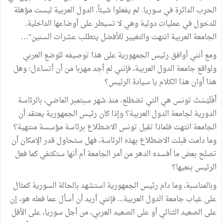
الحرب الدائرة في سوريا. لم يفعلوا شيئاً. الدول العربية ليست مؤهلة
للدخول في عمليات دولية وهي لا تسيطر على أوضاعها الداخلية.
الجامعة العربية انتهت والتغيير للأفضل يتطلب عشرات السنين"…
ومع أنني أوافق رئيس الجمهورية على هذا توصيفه للوضع العربي
ولواقع جامعة الدول العربية، فإنني لم أجد مهربا من أن أتساءل: وهل
هذا أوان هذا الكلام يا سيادة الرئيس؟
أَفَلَيْسَتْ تونس هي التي تضطلع، منذ شهر سبتمبر الماضي، بالرئاسة
الدورية لجامعة الدول العربية؟ وإذا كان رئيس الجمهورية يعتقد أن
الجامعة انتهت فلماذا تقبل تونس الاضطلاع برئاسة مؤسسة منتهية؟
وما دامت قبلت الاضطلاع بهذه الرئاسة، فهل ستحاول قدر الإمكان أن
تصلح بعض ما أفسده الدهر من أمر الجامعة أم أنها ستكتفي كما فعل
الرئيس بنعيها؟
وبالمناسبة، وما دام رئيس الجمهورية استشهد بالحالة السورية كمثال
على غياب جامعة الدول العربية... فإنني أريد أن أسأل عما فعله هو، إن
على الصعيد الثنائي أو على الصعيد العربي، من أجل سوريا، على الأقل