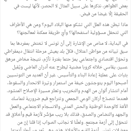
بعض الظواهر، نذكرها على سبيل المثال لا الحصر، لأنّها ليست في
الحقيقة إلّا غيضا من فيض.
ماذا تبطن هذه العلل التي تشكو منها البلاد اليوم؟ ومن هي الأطراف
التي تتحمّل مسؤولية استفحالها؟ وأيّ طريقة ممكنة لمعالجتها؟
في البداية، لا مناص من الإشارة إلى أنّ تونس لا تختصّ بمفردها بما
سبق تبيانه من مواطن اعتلال، فكلّ بلد يعيش مرحلة انتقال ديمقراطي
وتحوّل اقتصادي واجتماعي يمرّ حتما بفترة تأزّم، نتيجة مخاض مرهق
عسير، يقاسي خلاله كروبا مضنية ليطرح عنه أدران الماضي ويُقبل
بثبات على عمليّة إعادة البناء والتأسيس. غير أنّ العديد من التونسيين
أصبحوا اليوم يتوجسّون خيفة من استمرار وتيرة الانحدار والسقوط،
أمام انتشار ألوان من الهدم والتخريب وتعثّر مسيرة الإصلاح المنشود.
فعندما تتصدّع أركان الوعي الجمعي وتتراجع قيم ضرورية لتماسك
الأمّة كالوحدة الوطنيّة والحسّ المدني والانسجام الاجتماعي والعمل
والجهد والتضامن والصدق، فذلك بلا ريب مؤشّر لأزمة قيم وأخلاق قد
تتحوّل إلى أزمة مجتمع. ولعلّنا لا نجانب الصواب إذا قلنا إنّ من
معضلات تونس أزمة القيم والأخلاق هذه، وهي بُعد من أبعاد أزمتها