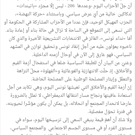
أنّ جلّ الأحزاب اليوم -وعددها 206 - ليس إلّا مجرّد «باتيندات»
لدكاكين خالية من أيّ عرض سياسي. وباستثناء «حركة النهضة»،
الحزب المهيكل الوحيد، فإنّ عددا من الأحزاب المشاركة في الحكومة أو
التي تسعى إلى التموقع في الساحة لا تزال في حالة بناء أو إعادة بناء.
أمّا «نداء تونس»، الفائز في الانتخابات التشريعيّة الأخيرة والذي كان
ناخبوه يعوّلون عليه من أجل إنقاذ تونس وتحقيق توازن في المشهد
السياسي، فهو غارق إلى الآن في أوحال أزمته الداخليّة.
وغنيّ عن البيان أنّ للطبقة السياسية ضلعا في استفحال أزمة القيم
والأخلاق، إذ حلّت الانتهازيّة والغوغائيّة و«الفهلوة» محلّ النزاهة
والتعقّل وإيثار المصلحة الوطنية على المصلحة الخاصّة.
إنّ أزمة القيم والأخلاق التي تعيشها تونس اليوم، وهي تكابد من أجل
استعادة عافيتها ونجاح مسار انتقالها الديمقراطي، لا تمثّل بالضرورة
عارضا لانحدار المجتمع أو انحلاله، بل يمكن أن يكون مؤشّرا لحيويته،
في فترة تحوّل مفصليّة.
ولا شكّ أنّ أهمّ قيمة ينبغي السعي إلى ترسيخها اليوم، سواء في
مستوى الفرد أو في مستوى الجسم الاجتماعي والمجتمع السياسي،