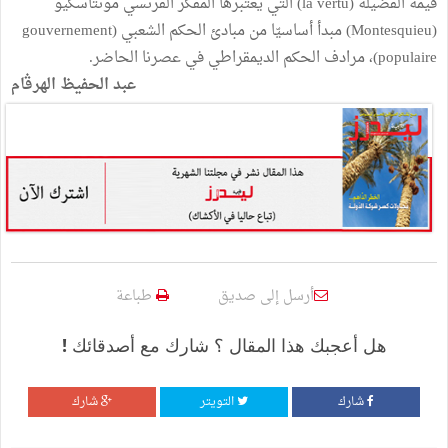
قيمة الفضيلة (la vertu) التي يعتبرها المفكّر الفرنسي مونتاسكيو
(Montesquieu) مبدأ أساسيّا من مبادئ الحكم الشعبي (gouvernement
populaire)، مرادف الحكم الديمقراطي في عصرنا الحاضر.
عبد الحفيظ الهرڤام
أرسل إلى صديق
طباعة
هل أعجبك هذا المقال ؟ شارك مع أصدقائك !
شارك
التويتر
شارك