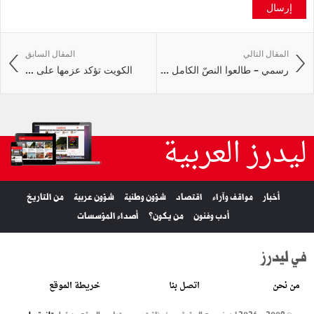
إرسال
المقال التالي
المقال السابق
رسمي – طالعوا النصّ الكامل ...
الكويت تؤكد عزمها على ...
ليدرز العربية
أخبار
مواقف وآراء
اقتصاد
شؤون وطنية
شؤون عربية
من التاريخ
أدب وفنون
من يكون؟
أصداء المؤسسات
في ليدرز
من نحن
اتصل بنا
خريطة الموقع