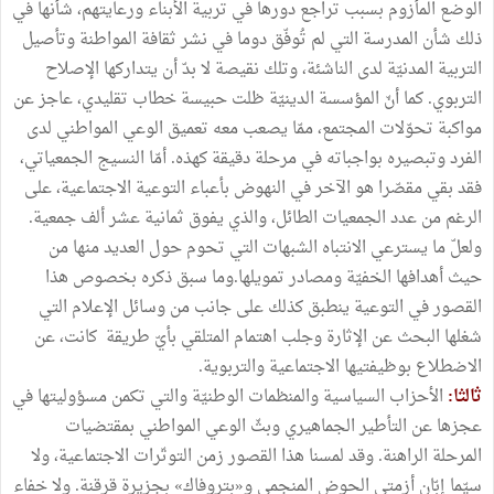
الوضع المأزوم بسبب تراجع دورها في تربية الأبناء ورعايتهم، شأنها في
ذلك شأن المدرسة التي لم تُوفّق دوما في نشر ثقافة المواطنة وتأصيل
التربية المدنيّة لدى الناشئة، وتلك نقيصة لا بدّ أن يتداركها الإصلاح
التربوي. كما أنّ المؤسسة الدينيّة ظلت حبيسة خطاب تقليدي، عاجز عن
مواكبة تحوّلات المجتمع، ممّا يصعب معه تعميق الوعي المواطني لدى
الفرد وتبصيره بواجباته في مرحلة دقيقة كهذه. أمّا النسيج الجمعياتي،
فقد بقي مقصّرا هو الآخر في النهوض بأعباء التوعية الاجتماعية، على
الرغم من عدد الجمعيات الطائل، والذي يفوق ثمانية عشر ألف جمعية.
ولعلّ ما يسترعي الانتباه الشبهات التي تحوم حول العديد منها من
حيث أهدافها الخفيّة ومصادر تمويلها.وما سبق ذكره بخصوص هذا
القصور في التوعية ينطبق كذلك على جانب من وسائل الإعلام التي
شغلها البحث عن الإثارة وجلب اهتمام المتلقي بأيّ طريقة كانت، عن
الاضطلاع بوظيفتيها الاجتماعية والتربوية.
ثالثا:
الأحزاب السياسية والمنظمات الوطنيّة والتي تكمن مسؤوليتها في
عجزها عن التأطير الجماهيري وبثّ الوعي المواطني بمقتضيات
المرحلة الراهنة. وقد لمسنا هذا القصور زمن التوتّرات الاجتماعية، ولا
سيّما إبّان أزمتي الحوض المنجمي و«بتروفاك» بجزيرة قرقنة. ولا خفاء