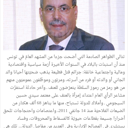
تتالى الظواهر الصادمة التي أضحت جزءا من المشهد العامّ في تونس
منذ أن استبدّت بالبلاد في السنوات الأخيرة أزمة سياسية واقتصادية
ومالية واجتماعية خانقة: جرائم قتل فظيعة يذهب ضحيّتها أحيانا والد
الجاني أو والدته أو فرد من أسرته، ومربّون وموظّفون عموميّون منهم
من هو رمز من رموز السلطة يتعرّضون للعنف ـ وآخر حادثة استفزّت
مشاعر الرأي العام اعتداء إمرأة بالعنف على معتمد سيدي حسين
السيجومي ـ وأملاك للدولة تستباح، منها ما يناهز 68 ألف هكتار من
الضيعات الفلاحيّة منذ 14 جانفي 2011، واعتصامات واحتجاجات تلحق
أضرارا جسيمة بقطاعات حيويّة كالفسفاط والمحروقات، وفساد
يستشري في المصالح الإدارية وفي العديد من مفاصل الدولة... تلك هي