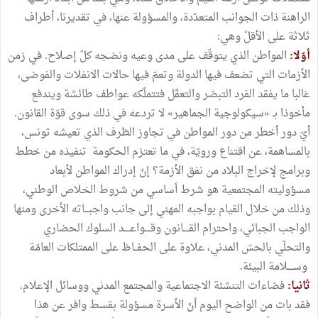
الراهنة ذات الجوانب المتعدّدة، والمسؤولة عنها، في تقديرنا، أطراف
ثلاثة على الأقلّ وهي:
أوّلا:
المواطن الذي يتوقّف على مدى وعيه ونضجه كلّ إصلاح. في زمن
الأزمات التي تضعف فيها الدولة وتعمّ فيها حالات الانفلات والفوضى،
غالبا ما يفقد الفرد التبصّر والتعقّل فتتملّكه عواطف طائشة ويندفع
مأخوذا بـ «سيكولوجية الجماهير» لا تردعه في ذلك سوى قوّة القانون.
أيّ دور أخطر من دور المواطن في تجاوز الظرف الذي تعيشه تونس،
بالمساهمة، عن اقتناع ورويّة، في ما تعتزم الحكومة تنفيذه من خطط
وبرامج لإخراج البلاد من نفق الأزمة؟ إنّ إدراك المواطن لأبعاد
مسؤوليته المجتمعية هو شرط أساسي من شروط الخلاص الوطني،
وذلك من خلال القيام بواجبه المهني إلى جانب واجبـــاته الأخرى ومنها
الواجب الجبائي، واحترام القــــانون وقــــواعــــد السلوك الحضاري
والتحلّي بالحسّ المدني، علاوة على الحفــاظ على الممتلكات العامّة
وســــلامة البيئة.
ثانيا:
فضاءات التنشئة الاجتماعية والمجتمع المدني ووسائل الإعلام.
فقد بات من الواضح اليوم أنّ الأسرة مسؤولة بقسط وافر عن هذا