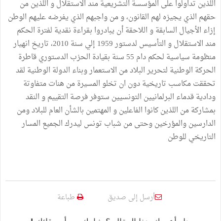
اللذين تداولوا على المؤسسة التشريعية مند الاستقلال و اللذين من
حقهم الذي يجيزه لهم القانون، و من واجبهم الذي يفرضه عليهم الوطن
إزاء الأجيال السابقة و اللاحقة أن يبادروا بقراءة نقدية لفترة الحكم
مند الاستقلال و التأسيس لدستور 1959 إلي سنة 2010، تاريخ انهيار
منظومة سياسية لحكم دام 55 سنة بقيادة الحزب الدستوري قاطرة
الحركة الوطنية لتحرير البلاد من الاستعمار وبناء الدولة الوطنية لقد
تحققت مكاسب تاريخية دون ان تخلو المسيرة من هنات متفاوتة
ودادية قدماء البرلمانيين التونسيين ستوفر فرصة التقييم و النقد
بمشاركة من اللذين كانوا الفاعلين و المهتمين بالشأن العام للبلاد ومن
الدارسين والمؤرخين وحتى من شباب تونس ليدرك الجميع المسار
التاريخي للوطن
أرسل إلى صديق
طباعة