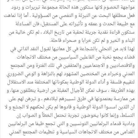
مواجهة الخصوم لانها ستكون هذه الحالة مجموعة تبريرات و ردود
فعل منطلقها البحث عن التبرئة و التفصي من المسؤولية . أما إذا تماهت
مع طبيعة الحدث و عمقه و تأثيراته على المستقبل، فان المساءلة
ستكون قراءة نقدية جريئة لحقبة من تاريخ البلاد ، لم تكن خالية من
البناء و الخير و لم تكن خرابا و صحراء قاحلة.
لهذا لابد من التحلي بالشجاعة في كل معانيها لقبول النقد الذاتي في
فضاء يجمع نخبة من الفاعلين السياسيين من مختلف الاتجاهات
والاقتصاديين و الاجتماعيين والمثقفين في تلك الفترة ومن المجتمع
المدني وخبراء من المختصين المشهود لهم بالنزاهة و الوعي الضروري
لتقييم فلسفة و أداء الدولة الوطنية بمكوناتها المختلفة مند الاستقلال
بهذه الطريقة ، سوف تمكن الأجيال المقبلة من ارضية ينطلقون منها، و
من ممارسة يعتمدونها في طرق تسييرهم لبلادهم ، و تبرهن لهم على
ان اللذين اسسوا الدولة الوطنية و قادوها لم يكن لحكمهم لا الجشع و لا
التسلط، وإنما كانوا يخوضون تجربة تحتمل الخطأ و الصواب إن
ودادية قدماء البرلمانيين التونسيين و التي تجمع طيفا من البرلمانيين
القدامى من مختلف الاتجاهات السياسية و تنظيمات المجتمع المدني