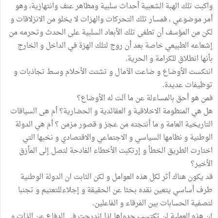
واكبت تلك الهبة الشعبية أحداث سلبية ومظاهر عنف وانتهازية، وهو
أمر موضوعي ، فمسار تلك التحركات والهزات لا يخلو من الانزلاقات و
لكن من المؤسف أن تطغى تلك الأبعاد السلبية على الحدث وتحرمه من
إشعاعه الطبيعي خاصة بعد أن روج لتلك الهزة في الداخل و الخارج
بأنها انطلاق للكرامة و الحرية.
انتكست الأوضاع و ضاعت الآمال و تشتت الأحلام وسط تجاذبات و
توظيفات عديدة.
فمن هو أحق بالمساءلة عن ما آلت له الأوضاع؟
هل هي المنظومة الاخلاقية و العقائدية و الحضارية؟ أم هى السياقات
التاريخية العامة و ما أنتجته من عجز و قصور مزمن ؟ أم هي الدولة
الوطنية و نظامها السياسي و الاجتماعي والاقتصادي و نخبها التي
اختارت الطريق الخطأ و إرتكبت الأخطاء الفادحة لتصل إلى المأزق
الأخير؟
قد يكون هناك أثر لكل هذه العوامل و لكن الثابت ان الدولة الوطنية
طرف أساسي يتعين نقده بحثا عن الحقيقة و إجلاءللتعتيم و تجنبا
لتصفية الحسابات بين الفرقاء و الفاعلين.
إن هذه العملية لن تكتسب جدواها إذا إندرجت في الدفاع عن الذات و