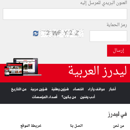
العنون البريدي للمرسل إليه
رمز الحماية
إرسال
ليدرز العربية
أخبار
مواقف وآراء
اقتصاد
شؤون وطنية
شؤون عربية
من التاريخ
أدب وفنون
من يكون؟
أصداء المؤسسات
في ليدرز
من نحن
اتصل بنا
خريطة الموقع