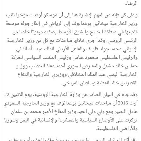
الرضا
...
وعلى
كل
فإنه
من
المهم
الإشارة
هنا
إلى
أن
موسكو
أوفدت
مؤخرا
نائب
وزير
الخارجية
ميخائيل
بوغدانوف
إلى
الرياض
في
إطار
جولة
موسعة
قام
بها
في
منطقة
الخليج
والشرق
الأوسط
بصفته
مبعوثا
خاصا
من
الرئيس
الروسي،
وقد
أجرى
خلالها
مباحثات
مع
كل
من
وزير
الخارجية
الإيراني
محمد
جواد
ظريف
والعاهل
الأردني
الملك
عبد
الله
الثاني
والرئيس
الفلسطيني
محمود
عباس
ورئيس
المكتب
السياسي
لحركة
حماس
خالد
مشعل
والمعارض
السوري
أحمد
معاذ
الخطيب
ووزير
الخارجية
اليمني
عبد
الملك
المخلافي
ووزيري
الخارجية
والدفاع
القطريين
خالد
العطية
وسلطان
المريخي
.
وقد
جاء
في
البيان
الصادر
عن
وزارة
الخارجية
الروسية،
يوم
الاثنين
22
أوت
2016
أن
مباحثات
ميخائيل
بوغدانوف
مع
وزير
الخارجية
السعودي
عادل
الجبير
ومع
ولي
ولي
العهد
وزير
الدفاع
الأمير
محمد
بن
سلمان
تركزت
على
الأوضاع
السياسية
والعسكرية
والإنسانية
في
اليمن
وسوريا
والأراضي
الفلسطينية
.
وقد
أكد
الجانبان
الروسي
والسعودي
ضرورة
وقف
العنف
بأسرع
وقت