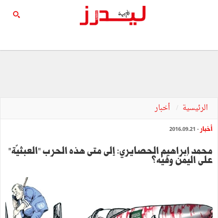
الرئيسية
أخبار
أخبار
- 2016.09.21
محمد‭ ‬ابراهيم‭ ‬الحصايري: إلى‭ ‬متى‭ ‬هذه‭ ‬الحرب‭ ‬"العبثيّة"
‬على‭ ‬اليَمن‭ ‬وفيه؟