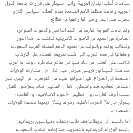
سياسات
أغلب
البلدان
العربية،
والتي
تسيطر
على
قرارات
جامعة
الدول
العربية
وخاصة
منظّمة
الأمم
المتحدة
تقدّم
الغطاء
السياسي
اللازم
للحرب
على
اليمن
وحتى
لما
رافقها
من
فظائع
.
وقد
جاءت
الموجة
العارمة
من
النقد
الداخلي
والدعوات
المتواترة
الصادرة
عن
العديد
من
الأصوات
الأمريكية
لتكشف
عن
هذا
الدور
ولتطالب
بوقفه
وبالتوقّف
عن
تقديم
الدعم
للمملكة
العربية
السعودية
وحلفائها
في
هذه
الحرب
التي
شُنّت
بذريعة
القضــاء
على
الإرهاب
فكانت،
على
العكس
من
ذلك
سببا
في
تفاقم
مخاطره
...
وهذا
ما
أعرب
عنه
مثلا
السيــناتور
كريــس
ميرفي
حيــن
قــال
«
إن
مشــاركة
الولايات
المتحـدة
في
الصراع،
غير
المـــوافق
عليــه
من
الكونغرس
في
اليمن،
تثير
المشاعر
المعادية
ضد
واشنطن
...
كما
أن
المدنيين
هناك
يتعرّضون
للقتل
بسبب
ألوف
الغارات،
وأن
تنظيمي
«
الدولة
الاسلامية
»
و«القاعدة
»
ينموان
في
ظلّ
الحرب
الأهلية،
وهو
ما
يشكّل
تهديدا
محتملا
للولايات
المتحدة
»
...
أما
بالنسبة
إلى
بريطانيا
فقد
طالب
نشطاء
وسياسيون
بريطانيون
رئيسة
الوزراء
البريطانية
بالتّصويت
ضدّ
إعادة
انتخاب
السعودية