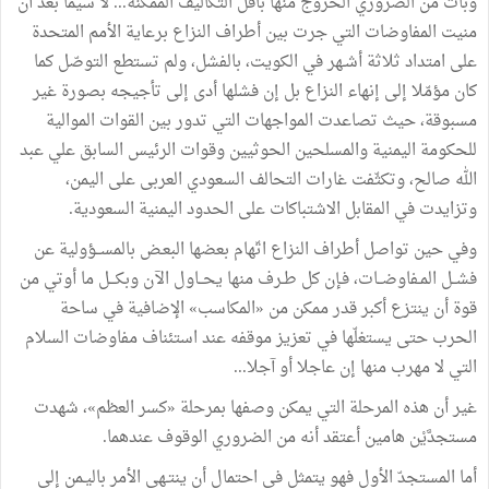
وبات
من
الضروري
الخروج
منها
بأقلّ
التكاليف
الممكنة
...
لا
سيما
بعد
أن
منيت
المفاوضات
التي
جرت
بين
أطراف
النزاع
برعاية
الأمم
المتحدة
على
امتداد
ثلاثة
أشـهر
في
الكويت،
بالفشل،
ولم
تستطع
التوصّل
كما
كان
مؤمّلا
إلى
إنهاء
النزاع
بل
إن
فشلها
أدى
إلى
تأجيجه
بصورة
غير
مسبوقة،
حيث
تصاعدت
المواجهات
التي
تدور
بين
القوات
الموالية
للحكومة
اليمنية
والمسلحين
الحوثيين
وقوات
الرئيس
السابق
علي
عبد
الله
صالح،
وتكثّفت
غارات
التحالف
السعودي
العربى
على
اليمن،
وتزايدت
في
المقابل
الاشتباكات
على
الحدود
اليمنية
السعودية
.
وفي
حين
تواصل
أطراف
النزاع
اتّهام
بعضها
البعـض
بالمســؤولية
عن
فشــل
المـفاوضــات،
فـإن
كل
طـرف
منها
يحــاول
الآن
وبكـــل
ما
أوتي
من
قوة
أن
ينتزع
أكبر
قدر
ممكن
من
«
المكاسب
»
الإضافية
في
ساحة
الحرب
حتى
يستغلّها
في
تعزيز
موقفه
عند
استئناف
مفاوضات
السلام
التي
لا
مهرب
منها
إن
عاجلا
أو
آجلا
...
غير
أن
هذه
المرحلة
التي
يمكن
وصفها
بمرحلة
«
كسر
العظم
»
،
شهدت
مستجدَّيْن
هامين
أعتقد
أنه
من
الضروري
الوقوف
عندهما
.
أما
المستجدّ
الأول
فهو
يتمثل
في
احتمال
أن
ينتـهي
الأمر
باليـمن
إلى