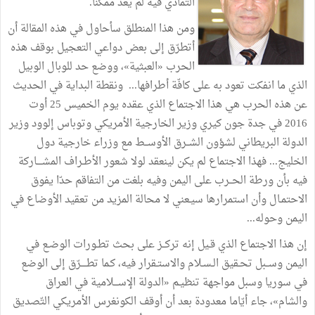
التّمادي
فيه
لم
يعد
ممكنا
.
ومن
هذا
المنطلق
سأحاول
في
هذه
المقالة
أن
أتطرّق
إلى
بعض
دواعي
التعجيل
بوقف
هذه
الحرب
«
العبثية
»
،
ووضع
حد
للوبال
الوبيل
الذي
ما
انفكت
تعود
به
على
كافّة
أطرافها
...
ونقطة
البداية
في
الحديث
عن
هذه
الحرب
هي
هذا
الاجتماع
الذي
عقده
يوم
الخميس
25
أوت
2016
في
جدة
جون
كيري
وزير
الخارجية
الأمريكي
وتوباس
إلوود
وزير
الدولة
البريطاني
لشؤون
الشــرق
الأوســط
مع
وزراء
خارجية
دول
الخليج
...
فهذا
الاجتماع
لم
يكن
لينعقد
لولا
شعور
الأطـراف
المشــــاركة
فيه
بأن
ورطة
الحــرب
على
اليمن
وفيه
بلغت
من
التفاقم
حدّا
يفوق
الاحتمـال
وأن
استمرارها
سيـعني
لا
محالة
المزيد
من
تعقيد
الأوضاع
في
اليمن
وحوله
...
إن
هذا
الاجتماع
الذي
قـيل
إنه
تركــز
على
بحث
تطـورات
الوضـع
في
اليمن
وســبل
تحـقيق
الـسـلام
والاستـقرار
فيه،
كـما
تطــــرّق
إلى
الوضع
في
سوريا
وسبل
مواجهة
تنظيـم
«
الدولة
الإســـلامية
في
العراق
والشام
»
،
جاء
أيّاما
معدودة
بعد
أن
أوقف
الكونغرس
الأمريكي
التّصديق