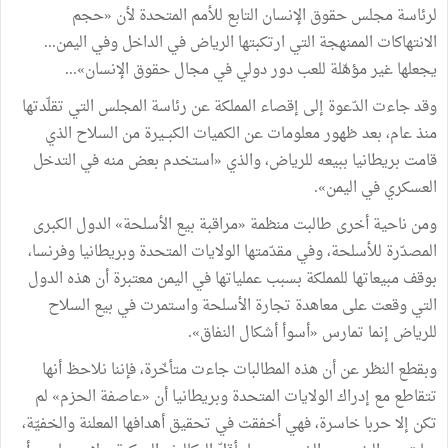
لرئاسة
مجلس
حقوق
الإنسان
التابع
للأمم
المتحدة
لأن
«
حجم
الانتهاكات
الممنهجة
التي
ارتكبتها
الرياض
في
الداخل
وفي
اليمن
...
يجعلها
غير
مؤهّلة
للعب
دور
دولي
في
مجال
حقوق
الإنسان
»
...
وقد
جاءت
الدّعوة
إلى
إقصاء
المملكة
عن
رئاسة
المجلس
التي
تقلّدتها
منذ
عام،
بعد
ظهور
معلومات
عن
الكميات
الكبــيرة
من
السلاح
الذي
قامت
بريطانيا
ببيعه
للرياض،
والذي
«
استخدم
بعض
منه
في
التدخل
العسكري
في
اليمن
»
.
ومن
ناحية
أخرى
طالبت
منظمة
«
مراقبة
بيع
الأسلحة
»
الدول
الكبرى
المصدّرة
للأسلحة،
وفي
مقدّمتها
الولايات
المتحدة
وبريطانيا
وفرنسا،
بوقف
مبيعاتها
للمملكة
بسبب
عملياتها
في
اليمن
معتبرة
أن
هذه
الدول
التي
وقعت
على
معاهدة
تجارة
الأسلحة
واستمرت
في
بيع
السلاح
للرياض
إنما
تمارس
«
أسوأ
أشكال
النفاق
»
.
وبقطع
النظر
عن
أن
هذه
المطالبات
جاءت
متأخّرة،
فإننا
نلاحظ
أنها
تتقاطع
مع
إدراك
الولايات
المتحدة
وبريطانيا
أن
«
عاصفة
الحزم
»
لم
تكن
إلا
حربا
خاسرة،
فهي
أخفقت
في
تحقيق
أهدافها
المعلنة
والخفيّة،