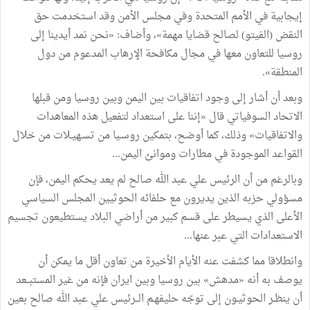
إيجابية
في
الأمم
المتحدة
وفي
مجلس
الأمن
وقد
استخدمت
حق
النقض
(
الفيتو
)
لصالح
قضايا
مهمة
»
،
وأضاف
:
«
نحن
نمد
أيدينا
إلى
روسيا
للتعاون
معها
في
مجال
مكافحة
الإرهاب
المدعوم
من
دول
المنطقة
»
.
وبعد
أن
أشار
إلى
وجود
اتفاقيات
بين
اليمن
وبين
روسيا
ومن
قبلها
الاتحاد
السوفياتي
قال
«
إننا
على
استعداد
لتفعيل
هذه
المعاهدات
والاتفاقيات
»
وذلك،
كما
أوضح،
بتمكين
روسـيا
من
تسـهيـلات
من
خلال
القواعد
الموجودة
في
مطارات
وموانئ
اليمن
...
وبالرغم
من
أن
الرئيس
علي
عبد
الله
صالح
لم
يعد
يحكم
اليمن،
فإن
مسؤولي
حزبه
الذين
يديرون
مع
حلفائه
الحوثيين
المجلس
السياسي
الأعلى
الذي
يسيطر
على
قسم
كبير
من
أراضي
البلاد
يستطيعون
تجسيم
الاستعدادات
التي
عبر
عنها
...
وانطلاقا
مما
كشفت
عنه
الأيام
الأخيرة
من
تعاون
أقل
ما
يمكن
أن
يوصف
به
أنه
«
مدهش
»
بين
روسيا
وبين
ايران
فإنه
من
غير
المستبــعد
أن
ينظـر
الحوثيـون
إلى
توجّه
حليفهـم
الــرئيس
علي
عبد
الله
صالح
بعين