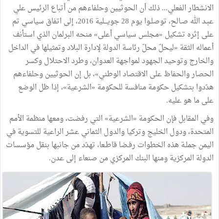
الانشطار
الفعلي
...
ذلك
أن
الحوثيين
وحلفاءهم
من
أتباع
الرئيس
علي
عبـد
الله
صـالح،
توصلـوا
يوم
28
جويـــلية
2016،
إلى
اتفاق
سياسي
تم
على
إثره
تشكيل
«
مجلس
سياسي
أعلى
»
منحه
البرلمان
الذي
استأنف
أعماله
الثقة
«
ليحلّ
محلّ
رئاسة
الدولة
لإدارة
البلاد
وتمثيلها
في
الداخل
والخارج
وتوحيد
الجهود
لمواجهة
العدوان،
وطرد
الاحتلال
وكسر
الحصار
والحفاظ
على
الاقتصاد
الوطني
»
،
بل
إن
الحوثيين
وحلفاءهم
هدّدوا
بتشكيل
حكومة
منافسة
للحكومة
«
الشرعية
»
،
إذا
ظل
الوضع
على
ما
هو
عليه
.
وفي
المقابل
فإن
الحكومة
«
الشرعية
»
التي
رفضت،
ومعها
منظمة
الأمم
المتحدة،
ودول
الخليج
وتركيا
والدول
الثماني
عشر
الراعية
للتسوية
في
اليمن
جملـة
هذه
الخطوات
رفـضا
قاطـعا،
تهدّد
من
جانبها
بنقل
مؤسسات
الدولة
المركزية
ومنها
البنك
المركزي
من
صنعاء
إلى
عدن
.