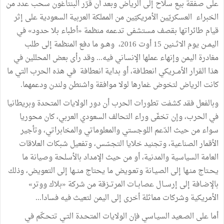
على
صفقة
بيع
سلاح
إلى
الرياض
وبعد
أن
قرّر
البنتاغون
سحب
عدد
من
الخبراء
العسكريّين
الأمريكيّين
من
المملكة
العربية
السعودية
على
إثر
قيام
طائراتها
بقصف
مستشفى
تدعمه
منظمة
«
أطباء
بلا
حدود
»
في
اليمــن
يوم
الاثــنين
15
أوت
2016،
وهــو
ما
دفع
المنظمة
إلى
طلب
مغادرة
اليمن
وإنهاء
عملها
الإنساني
فيه
...
وقد
رأى
بعض
المحللين
في
هذا
القرار
الأمــريكي
انعطـافة،
أو
بداية
انعطافة
في
هذه
الحرب
التي
ما
كانت
الرياض
لتخوض
غمارها
لولا
موافقة
واشنطن
ولندن
ودعمهما
.
وبالفعل
فقد
كشفت
تطورات
الحرب
أن
دور
الولايات
المتحدة
وبريطانيا
في
الحرب،
وإن
تخفّى
وراء
التحالف
السعودي
العربي،
كان
محوريا
سواء
من
حيث
الدّعم
اللوجستي
والمعلوماتي
والمخابراتي،
وتأجير
الأقمار
الصناعية،
وتجنيد
خلايا
التجسّس،
وتفعيل
شبكات
العلاقات
العامة
السياسية
والمدنية،
أو
من
حيث
الإمداد
بالأسلحة
وصيانة
ما
يحـتاج
منـها
إلى
الصيـانة
وتعـويض
ما
يحتاج
منــها
إلى
التعويض،
وذلك
بالإضـافة
إلى
إرســال
عصابــات
المرتــزقة
من
شركة
«
بلاك
ووتر
»
الأمريكية
وشركات
مماثلة
أخرى
إلى
اليمن
لتعيث
فيه
فسادا
...
أما
على
الصـعيد
السيـاسي
فإن
الولايات
المتحـدة
التـي
تتحـكّم
في