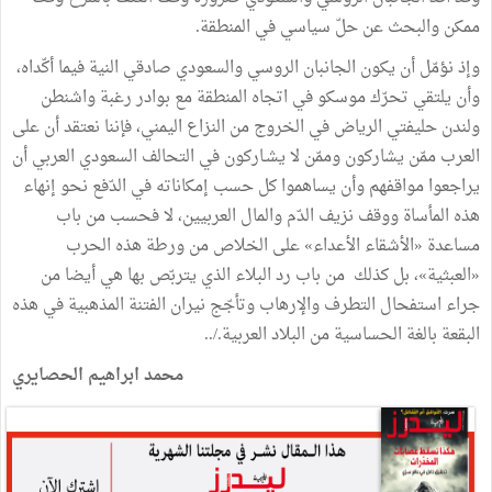
ممكن
والبحث
عن
حلّ
سياسي
في
المنطقة
.
وإذ
نؤمّل
أن
يكون
الجانبان
الروسي
والسعودي
صادقي
النية
فيما
أكّداه،
وأن
يلتقي
تحرّك
موسكو
في
اتجاه
المنطقة
مع
بوادر
رغبة
واشنطن
ولندن
حليفتي
الرياض
في
الخروج
من
النزاع
اليمني،
فإننا
نعتقد
أن
على
العرب
ممّن
يشاركون
وممّن
لا
يشـاركون
في
التحالف
السعودي
العربي
أن
يراجعوا
مواقفهم
وأن
يساهموا
كل
حسب
إمكاناته
في
الدّفع
نحو
إنهاء
هذه
المأساة
ووقف
نزيف
الدّم
والمال
العربيين،
لا
فحسب
من
باب
مساعدة
«
الأشقاء
الأعداء
»
على
الخلاص
من
ورطة
هذه
الحرب
«
العبثية
»
،
بل
كذلك
من
باب
رد
البلاء
الذي
يتربّص
بها
هي
أيضا
من
جراء
استفحال
التطرف
والإرهاب
وتأجّج
نيران
الفتنة
المذهبية
في
هذه
البقعة
بالغة
الحساسية
من
البلاد
العربية
./..
محمد‭ ‬ابراهيم‭ ‬الحصايري