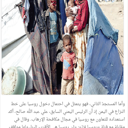
وأما
المستجدّ
الثاني،
فهو
يتمثل
في
احتمال
دخول
روسيا
على
خط
النزاع
في
اليمن
إذ
أن
الرئيس
اليمني
السابق،
علي
عبد
الله
صالح،
أكد
استعداده
للتعاون
مع
روسيا
في
مجال
مكافحة
الإرهاب
.
وقال
في
مقابلة
مع
قناة
«
روسيا
24
»
:
«
إن
روسيا
هي
الأقرب
إلينا،
ولها
مواقف