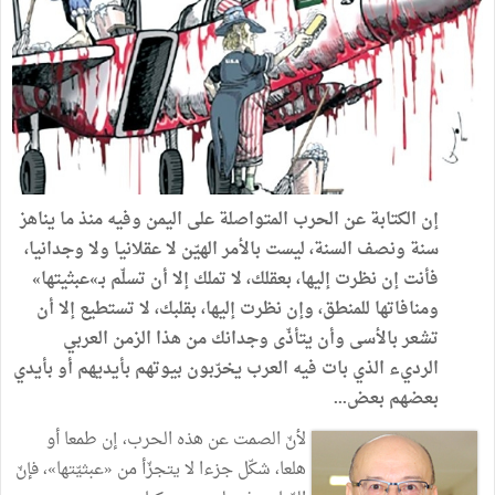
إن
الكتابة
عن
الحرب
المتواصلة
على
اليمن
وفيه
منذ
ما
يناهز
سنة
ونصف
السنة،
ليست
بالأمر
الهيّن
لا
عقلانيا
ولا
وجدانيا،
فأنت
إن
نظرت
إليها،
بعقلك،
لا
تملك
إلا
أن
تسلّم
بـ»عبثيتها
»
ومنافاتها
للمنطق،
وإن
نظرت
إليها،
بقلبك،
لا
تستطيع
إلا
أن
تشعر
بالأسى
وأن
يتأذّى
وجدانك
من
هذا
الزمن
العربي
الرديء
الذي
بات
فيه
العرب
يخرّبون
بيوتهم
بأيديهم
أو
بأيدي
بعضهم
بعض
...
لأنّ
الصمت
عن
هذه
الحرب،
إن
طمعا
أو
هلعا،
شكّل
جزءا
لا
يتجزّأ
من
«
عبثيّتها
»
،
فإنّ