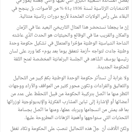
بفضل المساندة الشّعبيّة الكبرى التّي لقيهـا والتّي جعلته يفـوز في
الانتخـابات الرّئاسيّة لسنـة 1936 بـ61 % من الأصوات، بل ينجح في
البقاء على رأس الولايات المتّحدة لأربع دورات رئاسيّة متتالية.
إنّ ما يجعلنا نستحضر هذا المثال التّاريخيّ البعيد عنّا في الزّمان
والمكان والقريب منّا في الوقائع والحيثيّات هو الحدث الذّي عاشته
السّاحة السّياسيّة الوطنيّة مؤخّرا والمتمثّل في تشكيل حكومة وحدة
وطنيّة جاءت لتواجه «أزمة تتعمّق يوما بعد يوم» كما ورد على لسان
رئيسها يوسف الشّاهد في الجلسة البرلمانيّة المخصّصة لمنح الثّقة
للحكومة الجديدة.
ولا غرابة أن تستأثر حكومة الوحدة الوطنيّة بكمّ كبير من التّحاليل
والتّعاليق والقراءات وتكون محور كثير من المواقف والآراء ووجهات
النّظر منها ما اتّصل بتركيبة الحكومة من قبيل التّحفّظ على عدد من
أعضائها أو الإشارة إلى تباين المشارب الفكريّة والإيديولوجيّة لوزرائها
بما قد يمسّ من انسجامها ويربك عملها، ومنها ما اتّصل بجسامة
التّحدّيات التّي ستواجهها وأهميّة الرّهانات المطروحة عليها.
ولكنّ اللّافت أنّ جلّ هذه التّحاليل تنصبّ على الحكومة وتكاد تغفل