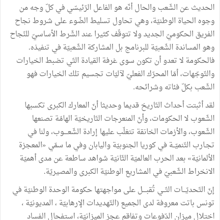
الحديث عن الشّعب والحال أنّه هو الفاعل الرّئيسّي في كلّ وجه من
وجوه الحياة الوطنيّة، وهي تحاول تسليط الضّوء على شروط نجاح
الفريق الحكوميّ الجديد ولا تتوقّف كثيرا عند الشّرط الأساسيّ للنّجاح
وهو المساندة الشّعبيّة للبرنامج بل المشاركة الشّعبيّة في تنفيذه.
فالحكومة لا تعدو أن تكون سوى غرفة القيادة التّي تضبط الخيارات
والتّوجّهات، أمّا المحرّك الفعليّ لآليّات تجسيم تلك الخيارات فهو
الشّعب بكلّ فئاته وشرائحه.
لقد أثبتت أحداث التّاريخ قديما وحديثا أنّ المعارك الكبرى تكسبها
الشّعوب لا الحكومات، وأنّ المنعرجات التّاريخيّة الهامّة تصنعها
الشّعوب، والأزمات الخانقة تتغلّب عليها إرادة الشّعــــوب، ولنا في
تجـارب التّنميّــة في كوريا الجنوبيّة واليابان وفي ما سمّي «المعجزة
الألمانيّة» بعد الحرب العالميّة الثّانيّة شواهد ساطعة عن مدى أهميّة
الانخراط الشّعبيّ في المشاريع الوطنيّة الكبرى والمصيريّة.
إنّ التّحديّـــات التّــي تُقبــــل على مواجهتها حكومة الوحدة الوطنيّة في
تونس باتت معروفة لدى الجميع (التّهديدات الإرهابيّة ، المديونيّة ،
اختلال ميزان الدّفوعات وتفاقم عجز الميزانيّة، استفحال الفساد