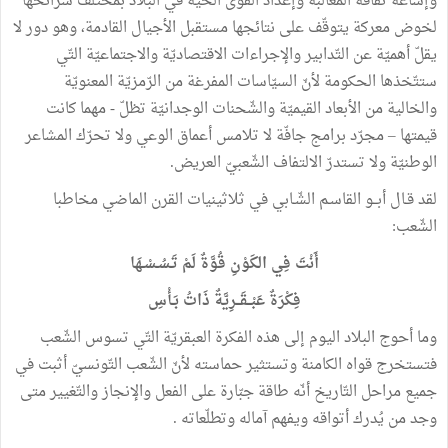
وإشاعة ثقافة المغالبة وإعداد القوى الحيّة في البلاد بمختلف شرائحها
لخوض معركة يتوقّف على نتائجها مستقبل الأجيال القادمة، وهو دور لا
يقلّ أهميّة عن التّدابير والإجراءات الاقتصاديّة والاجتماعيّة التّي
ستتّخذها الحكومة لأنّ السيّاسات المفرغة من الرّمزيّة المعنويّة
والخالية من الأبعاد القيميّة والشّحنات الوجدانيّة تظلّ - مهما كانت
قيمتها – مجرّد برامج جافّة لا تلامس أعماق الوعي ولا تحرّك المشاعر
الوطنيّة ولا تستدرّ الالتفاف الشّعبيّ العريض.
لقد قـال أبــو القاسـم الشّـابي في ثلاثينيات القرن الماضي مخاطبا
الشّعب:
أَنْتَ فِي الكَوْنِ قُوَّةٌ لَمْ تَـسُـسْـهَا
فِكْرَةٌ عَبْــقَــرِيَّةٌ ذَاتُ بَـأْسِ
وما أحوج البلاد اليوم إلى هذه الفكرة العبقريّة التّي تسوس الشّعب
فتستخرج قواه الكامنة وتستثير حماسته لأنّ الشّعب التّونسيّ أثبت في
جميع مراحل التّاريخ أنّه طاقة جبّارة على الفعل والإنجاز والتّغيير متى
وجد من يُدرك أتواقه ويفهم آماله وتطلّعاته .