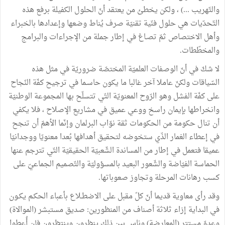
والتّهريب ...) ، ولكن يخطئ من يعتقد أنّ الحلول الكفيلة برفع هذه
التّحدّيات هي حلول فنّية تقنيّة صرف يُناط وضعها وإعدادها بالخبراء
وأهل الاختصاص ثمّ تصـاغ في إطار جملة من الإجراءات والبرامج
والمخطّطات.
لا شكّ في أنّ الوصفات العلميّة المختصّة ضروريّة في مثل هذه
السّياقات ولكنّ عاملا آخر غالبا ما يكون حاسـما في ترجيح كفّة النّجاح
على كفّة الفشل وهو الرّوح المعنويّة التّي تتسلّح بها المجموعة الوطنيّة
وانخراطها بإيمان راسخ ووعي عميق في مشاريع الإصلاح ، فلا يكفي
أن تنال حكومة من الحكومات ثقة نوّاب البرلمان وإنّما الأهمّ أن تنجح
في إعطاء الغمار الذّي ستخوضه لتحقيق أهدافها بُعدا معنويّا ووجدانيّا
عميقا فتعمل في إطار من المساندة الشّعبيّة الحقيقيّة التّي تترجم عنها
الحماسة الفيّاضة والشّعور البعيد بالمسؤوليّة والتّصميم الجماعيّ على
كسب رهانات المرحلة وتجاوز صعوباتها.
وقد رأى معاوية قديما أنّ كلّ مقبل على الاضطـلاع بأعباء الحكـم يكـون
في البداية إزاء ثلاثة أصناف من المنظورين: صديق مستبشر (الموالاة)
وعدوّ مستتر (المعارضة) وناس بين ذلك ينظرون وينتظرون فإن أُعطوا