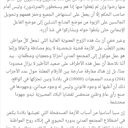
منها رضوا وإن لم يُعْطوا منها إذا هم يسخطون (المتردّدون). وليس أمام
صاحب الحكم إلّا أن يعمل على استنهاض الجميع وحفز هممهم وتحويل
الجالسين على الرّبوة من موضع المتــابع السّــلبيّ إلى موضع الفاعل
الإيجابيّ حتّى يلتفّوا حوله ويشاركوا في شدّ أزره.
وغير خفيّ أنّ بثّ هذه الرّوح المعنويّة العالية التّي تجعل كلّ مواطن
يعتبر التّغلّب على الأزمة قضيّة شخصـيّة لا يتمّ مصادفة واتّفاقا وإنّما
هو عمل موكول إلى المجتمع المدنيّ أحزابًا وجمعيّاتٍ ومنظّماتٍ . بيد
أنّنا نلاحظ أنّ عمل هذه الأطراف على صعيد التّأطير لا يزال محدودا
جدّا، بل إنّ هناك مفارقة صارخة بين الأرقام المعلنة حول عدد الأحزاب
(204) وعــدد الجمــعيّات (18000) في بلادنا وبين تحرّكها في الواقع،
ذلك أنّ أغلبها له وجود قانونيّ وليس له وجود ميدانيّ، وجهودها في
صنع رأي عامّ وطنيّ متحمّس لقضايا البلاد المصيريّة تبدو جهودا
محتشمة .
إنّ سببا أساسيّا من أسباب الأزمة المستفحلة التّي تعيشـها بلادنا يكـمن
في اضطلاع المجتمع المدنيّ بدوره الحيويّ في إذكاء روح المواطنة