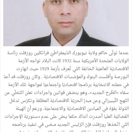
عندما تولّى حاكم ولاية نيويورك الدّيمقراطيّ فرانكلين روزفلت رئاسة
الولايات المتّحدة الأمريكيّة سنة 1932 كانت البلاد تواجه الأزمة
الاقتصاديّة العالميّة الخانقة التّي تُعرف بأزمة 1929 حيث انهارت
البورصة وأفلست البنوك والمؤسّسات الاقتصاديّة . وكان روزفلت قد أعدّ
في حملته الانتخابيّة برنامجا اقتصاديّا واجتماعيّا لمواجهة تلك الأزمة
سمّاه «الطّرح الجديد»، وهو يتضمّن قوانين واجراءات تعلن التّخلّي عن
النّهج اللّيبيرالي وعن مبدإ الحريّة الاقتصاديّة المطلقة وتكرّس تدخّل
الدّولة بقوّة في الميادين الاقتصاديّة والاجتماعيّة. ورغم أنّ الهيئة
القضائيّة العليا أصدرت آنذاك حكما ينصّ على عدم دستوريّة الإجراءات
التّي اتّخذها روزفلت فإنّ الرّئيس الجديد مــضى في تنفيذ برنامجه