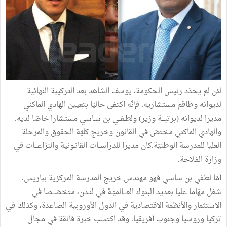
لئن لم يحدّد رئيس الحكومة، يوسف الشاهد بعد التركيبة النهائية
لديوانه وطاقم مستشاريه، فإنّه اكتفى حاليّا بتعيين الهادي الماكني
مديرا لديوانه (برتبـــة وزير) ولطـفــي بن سـاسي مستشارا خاصّا لديه.
والهادي الماكني مختصّ في القانون وخريج كليّة الحقوق والمرحلة
العليا للمدرسة الوطنيّة.كان مديرا للدراســات القانـونية والنزاعـــات في
وزارة الفلاحة.
أمّا لطفي بن ساسي فهو مهندس خريج المدرسة المركزية بباريس.
شغل مهّاما عليا بعديد البنوك العـــالميّـة في لنـدن، متخصّــصا في
الاستثمار والأنظمة الاقتصادية في الدول الأوروبية الصاعدة، وكذلك في
تركيا وروسيا وجنوب أفريقيا. وقد اكتسب خبرة فائقة في مجال