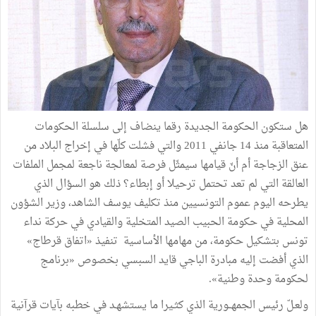
هل
ستكون
الحكومة
الجديدة
رقما
ينضاف
إلى
سلسلة
الحكومات
المتعاقبة
منذ
14
جانفي
2011
والتي
فشلت
كلّها
في
إخراج
البلاد
من
عنق
الزجاجة
أم
أنّ
قيامها
سيمثّل
فرصة
لمعالجة
ناجعة
لمجمل
الملفات
العالقة
التي
لم
تعد
تحتمل
ترحيلا
أو
إبطاء؟
ذلك
هو
السؤال
الذي
يطرحه
اليوم
عموم
التونسيين
منذ
تكليف
يوسف
الشاهد،
وزير
الشؤون
المحلية
في
حكومة
الحبيب
الصيد
المتخلية
والقيادي
في
حركة
نداء
تونس
بتشكيل
حكومة،
من
مهامها
الأساسية
تنفيذ
«
اتفاق
قرطاج
»
الذي
أفضت
إليه
مبادرة
الباجي
قايد
السبسي
بخصوص
«
برنامج
لحكومة
وحدة
وطنية
»
.
ولعـلّ
رئيس
الجمهــورية
الذي
كثـيرا
ما
يستشهـد
في
خطبه
بآيات
قرآنية