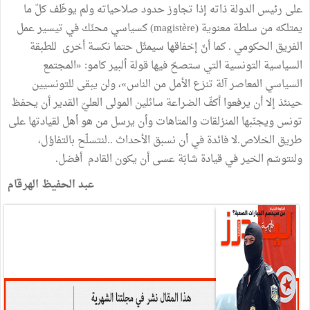
على
رئيس
الدولة
ذاته
إذا
تجاوز
حدود
صلاحياته
ولم
يوظّف
كلّ
ما
يمتلكه
من
سلطة
معنوية
(
magistère
)
كسياسي
محنّك
في
تيسير
عمل
الفريق
الحكومي
.
كما
أنّ
إخفاقها
سيمثّل
حتما
نكسة
أخرى
للطبقة
السياسية
التونسية
التي
ستصحّ
فيها
قولة
ألبير
كامو
:
«
المجتمع
السياسي
المعاصر
آلة
تنزع
الأمل
من
الناس
»
،
ولن
يبقى
للتونسيين
حينئذ
إلا
أن
يرفعوا
أكفّ
الضراعة
سائلين
المولى
العليّ
القدير
أن
يحفظ
تونس
ويجنّبها
المنزلقات
والمتاهات
وأن
يرسل
من
هو
أهل
لقيادتها
على
طريق
الخلاص
.
لا
فائدة
في
أن
نسبق
الأحداث
..
لنتسلّح
بالتفاؤل،
ولنتوسّم
الخير
في
قيادة
شابّة
عسى
أن
يكون
القادم
أفضل
.
عبد الحفيظ الهرقام