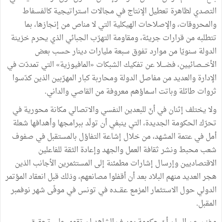
التصدي
لظاهرة
تعطيل
الإنتاج
في
مجالات
استراتيجية
كالفسفاط
والمحروقات،
والإصلاحات
الهيكلية
التي
لا
مناص
من
إنجازها،
بما
تتطلبه
من
قرارات
جريئة،
ومقاومة
التهرّب
الجبائي
الذي
يحرم
خزينة
الدولة
سنويّا
من
موارد
تفوق
سبعة
مليارات
دينار
حسب
بعض
الأخـــصائيين،
فضـــلا
عن
تفكيك
الشبكات
«
المافيوزية
»
التي
تمددّت
في
الإدارة
والعديد
من
مفاصل
الدولة
ومحاربة
كبار
المهرّبين
الذين
كدّسوا
ثروات
طائلة
وباتت
اسماؤهم
معروفة
من
القاصي
والداني
.
ولا
يختلف
إثنان
في
أنّ
للبعدين
النفسي
والاتصالي
مكانة
محورية
في
تحرّك
الحكومة
الجديدة،
التي
ينبغي
أن
تولّد
ببرامجها
وأهدافها
شعلة
أمل
في
عتمة
المشهد،
من
خلال
إشاعة
التفاؤل
بالمستقبل
في
صفوف
شعب
محبط
ونشر
ثقافة
العمل
والجهد
وإعادة
الثقة
للفاعلين
الاقتصاديين
وإرسال
إشارات
مطمئنة
إلى
المستثمرين
الأجانب
الذين
هجر
العديد
منهم
البلاد
بعد
أن
أقفلوا
مصانعهم،
وذلك
قبل
انعقاد
المؤتمر
الدولي
حول
الاستثمار
المزمع
عقـــده
في
تونس
في
موفّى
شهر
نوفمبر
المقبل
.