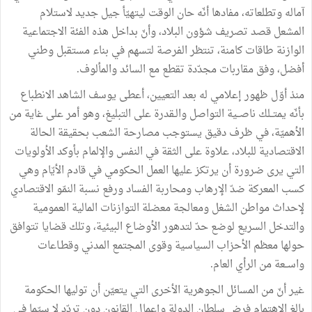
آماله
وتطلعاته،
مفادها
أنّه
حان
الوقت
ليتهيّأ
جيل
جديد
لاستلام
المشعل
قصد
تصريف
شؤون
البلاد،
وأنّ
بداخل
هذه
الفئة
الاجتماعية
الوازنة
طاقات
كامنة،
تنتظر
الفرصة
لتسهم
في
بناء
مستقبل
وطني
أفضل،
وفق
مقاربات
مجدّدة
تقطع
مع
السائد
والمألوف
.
منذ
أوّل
ظهور
إعلامي
له
بعد
التعيين،
أعطى
يوسف
الشاهد
الانطباع
بأنّه
يمتــلك
ناصــية
التواصل
والـقدرة
على
التبليغ،
وهو
أمر
على
غاية
من
الأهميّة،
في
ظرف
دقيق
يستوجب
مصارحة
الشعب
بحقيقة
الحالة
الاقتصادية
للبلاد،
علاوة
على
الثقة
في
النفس
والإلمام
بأوكد
الأولويات
التي
يرى
ضرورة
أن
يرتكز
عليها
العمل
الحكومي
في
قادم
الأيّام
وهي
كسب
المعركة
ضدّ
الإرهاب
ومحاربة
الفساد
ورفع
نسبة
النمّو
الاقتصادي
لإحداث
مواطن
الشغل
ومعالجة
معضلة
التوازنات
المالية
العمومية
والتدخل
السريع
لوضع
حدّ
لتدهور
الأوضاع
البيئية،
وتلك
قضايا
تتوافق
حولها
معظم
الأحزاب
السياسية
وقوى
المجتمع
المدني
وقطـاعات
واســعة
من
الرأي
العام
.
غير
أنّ
من
المسائل
الجوهرية
الأخرى
التي
يتعيّن
أن
توليها
الحكومة
بالغ
الاهتمام
فرض
سلطان
الدولة
وإعمال
القانون
دون
تردّد
لا
سيّما
في