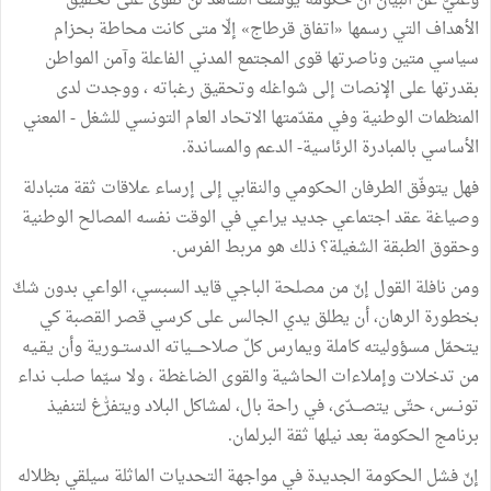
وغنيّ
عن
البيان
أنّ
حكومة
يوسف
الشاهد
لن
تقوى
على
تحقيق
الأهداف
التي
رسمها
«
اتفاق
قرطاج
»
إلّا
متى
كانت
محاطة
بحزام
سياسي
متين
وناصرتها
قوى
المجتمع
المدني
الفاعلة
وآمن
المواطن
بقدرتها
على
الإنصات
إلى
شواغله
وتحقيق
رغباته
،
ووجدت
لدى
المنظمات
الوطنية
وفي
مقدّمتها
الاتحاد
العام
التونسي
للشغل
-
المعني
الأساسي
بالمبادرة
الرئاسية
-
الدعم
والمساندة
.
فهل
يتوفّق
الطرفان
الحكومي
والنقابي
إلى
إرساء
علاقات
ثقة
متبادلة
وصياغة
عقد
اجتماعي
جديد
يراعي
في
الوقت
نفسه
المصالح
الوطنية
وحقوق
الطبقة
الشغيلة؟
ذلك
هو
مربط
الفرس
.
ومن
نافلة
القول
إنّ
من
مصلحة
الباجي
قايد
السبسي،
الواعي
بدون
شكّ
بخطورة
الرهان،
أن
يطلق
يدي
الجالس
على
كرسي
قصر
القصبة
كي
يتحمّل
مسؤوليته
كاملة
ويمارس
كلّ
صلاحــــياته
الدستــورية
وأن
يقـيه
من
تدخلات
وإملاءات
الحاشية
والقوى
الضاغطة
،
ولا
سيّما
صلب
نداء
تونــس،
حتّى
يتصـــدّى،
في
راحة
بال،
لمشاكل
البلاد
ويتفرّٰغ
لتنفيذ
برنامج
الحكومة
بعد
نيلها
ثقة
البرلمان
.
إنّ
فشل
الحكومة
الجديدة
في
مواجهة
التحديات
الماثلة
سيلقي
بظلاله