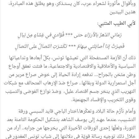
وبأقوال
مأثورة
لشعراء
عرب،
كان
يستــذكر،
وهو
يطلـق
هذه
المبـادرة،
هذيـن
البيتــين
لأبي
الطيب
المتنبي
:
رَماني
الدّهرُ
بالأرزاءِ
حتى
***
فُؤادي
في
غِشاءٍ
مِنْ
نِبالِ
فَصِرْتُ
إذا
أصابَتْني
سِهامٌ
***
تكَسّرَتِ
النّصالُ
على
النّصالِ
ذلك
أنّ
الأزمة
المستفحلة
التي
تعيشها
تونس،
بكلّ
أبعادها
وتداعياتها
السياسية
والأخلاقية
والاقتصادية
والاجتماعية،
ما
فتئت
تعمّق
أوجاع
وطن
مثخن
بالجراح
...
تدفعه
إرادة
الحياة
إلى
خوض
صراع
مرير
من
أجل
استمرارية
الدولة
وبقائها
..
صراع
ضدّ
الإرهاب
المتحالف
مع
شبكات
التهريب
الذي
ينخر
جسم
اقتصاد
عليل،
وضدّ
نوازع
الفوضى
والتسيّب
وقوى
التّخريب
والإفساد
الجهنميّة
.
وأمام
تأزّم
حالة
البلاد
وتعكّرها،اختار
الباجي
قايد
السبسي
ورقة
التشـبيب،
عندما
عهــد
إلى
يوسف
الشاهد
بتشكيل
الحكومة
الثامنة
بعد
الثورة،
ولعلّها
إحدى
الورقات
الأخيرة
التي
يخرجها
من
جرابه
..
أراد
من
خلال
ذلك
توجيه
رسالة
قويّة
في
دلالـتها
إلى
شباب
تونس
المغدور
في