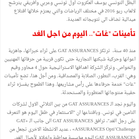
البطل التونسي يوسف العكروت اول تونسي وعربي وافريقي يترشح
لالعاب ريو 2016 في مختلف الرياضات والتي يعتزم خلالها اقتلاع
ميدالية تضاف الى تتويجاته العديدة.
تأمينات "غات".. اليوم من اجل الغد
منذ 40 سنة، ترتكز GAT ASSURANCES على ثراء خبراتها، جاهزية
اعوانها وحركية شبكتها التجارية حتى تكون قريبة من حرفائها المهنيين
والخواص. وتركّز الشركة اهدافها الاستراتيجية حول 4 محاور وقيم
وهي: القرب، التطور، الصلابة والمصداقية. ومن أجل هذا، تضع تأمينات
"غات" خدمة حرفاءها على رأس مشاريعها. وهذا الطموح يفسرّه ثراء
حقيبة منتوجاتها المتطورة والمستحدثة.
واليوم نجد الـ GAT ASSURANCES من بين الثلاثي الاول لشركات
التامين في تونس. وباقتناعها ان "الاستثمار في طفل اليوم هو التعرف
على رجل الغد"، ترافق GAT ASSURANCES الى جانب الـ «GAT
ASSURANCES Opti’Challenge» ، عديد الانشطة الاخرى تجعل من
GAT ASSURANCES اليوم مؤسسة مواطنة واخلاق لأجيال الغد.