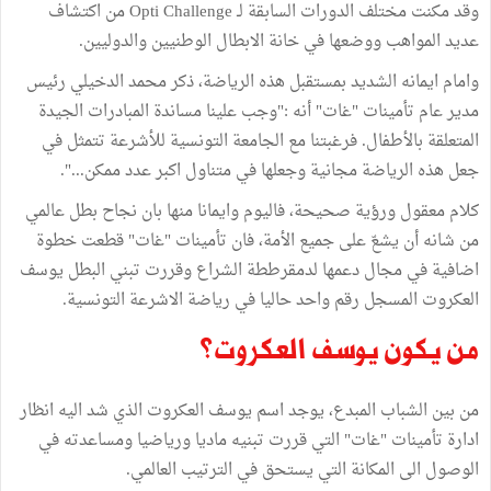
وقد مكنت مختلف الدورات السابقة لـ Opti Challenge من اكتشاف
عديد المواهب ووضعها في خانة الابطال الوطنيين والدوليين.
وامام ايمانه الشديد بمستقبل هذه الرياضة، ذكر محمد الدخيلي رئيس
مدير عام تأمينات "غات" أنه :"وجب علينا مساندة المبادرات الجيدة
المتعلقة بالأطفال. فرغبتنا مع الجامعة التونسية للأشرعة تتمثل في
جعل هذه الرياضة مجانية وجعلها في متناول اكبر عدد ممكن...".
كلام معقول ورؤية صحيحة، فاليوم وايمانا منها بان نجاح بطل عالمي
من شانه أن يشعّ على جميع الأمة، فان تأمينات "غات" قطعت خطوة
اضافية في مجال دعمها لدمقرططة الشراع وقررت تبني البطل يوسف
العكروت المسجل رقم واحد حاليا في رياضة الاشرعة التونسية.
من يكون يوسف العكروت؟
من بين الشباب المبدع، يوجد اسم يوسف العكروت الذي شد اليه انظار
ادارة تأمينات "غات" التي قررت تبنيه ماديا ورياضيا ومساعدته في
الوصول الى المكانة التي يستحق في الترتيب العالمي.