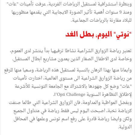
وبنظرة استشرافية لمستقبل الرياضات الفردية، عرفت تأمينات "غات"
ومنذ 9 سنوات أهمية تأثير الصورة الايجابية التي يقدمها منظوريها
للبلاد مقارنة بالرياضات الجماعية.
"نوتي" اليوم، بطل الغد
تعتبر رياضة الزوارق الشراعية نشاطا ترفيهيا بدأ ينتشر لدى العموم،
وخاصة لدى الاطفال الصغار الذين يعدون مشاريع ابطال المستقبل.
وايمانا منها بهذا الرهان بالنسبة لمستقبل هذه الرياضة، وسعيا منها للرفع
من رياضة الزوارق الشراعية الى مستوى العالمية، اختارت تأمينات
"غات" وضع كل جهودها بالاشتراك مع الجامعة التونسية للأشرعة
لإطلاق التظاهرة السنوية l’Opti Challenge.
وبفضل المواظبة والمداومة، فان الزوارق الشراعية التي طالما صنفت
كرياضة نخبة، اصبحت اليوم ليس فقط رياضة في متناول الجميع
ولكن وايضا رياضة قادرة على رفع اسم تونس وعلمها في المحافل
الدولية.