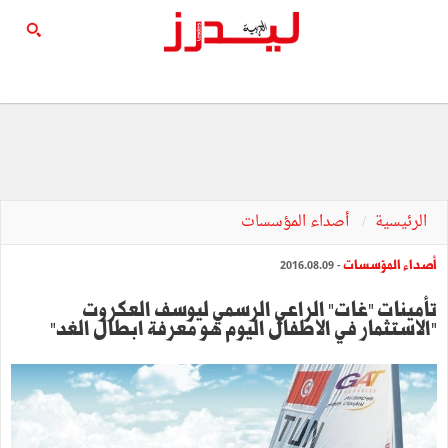
الرئيسية
أصداء المؤسسات
أصداء المؤسسات
- 2016.08.09
تأمينات "غات" الراعي الرسمي ليوسف العكروت
"الاستثمار في الاطفال اليوم هو معرفة ابطال الغد"