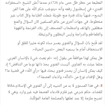
المطبعة
من
حظر
ظل
حتى
عام
1726م
عندما
أعلن
الشيخ
«
اسحقزاده
افندي
»
في
إسطنبول
رفعه
وأنه
«
يتوجّب
شكر
الله
على
هذا
الفن
البديع
»
،
مُنهياً
بذلك
فترة
منع
طويلة
شملت
الطباعة
وكل
كتاب
غير
مخطوط
.
في
جهات
أخرى
من
عالم
المسلمين
كان
السؤال
والمنع
متعّلقين
بالهاتف
واصطحاب
المصحف
إلى
بلاد
الفرنجة
والقهوة
والطماطم
والدراجة
ولبس
البنطلون
والبرنيطة
.
لقد
فُتِح
بابٌ
للسؤال
والفتوى
يعسر
سدّه
لكونه
مثيرا
للقلق
أو
الاستخفاف
أمام
ما
يسميه
البعض
«
تديين
الحياة
»
.
هل
يمكن
لهذا
موافقةُ
من
يقول
إنه
:
«
لم
يَعبث
شيءٌ
بالإنسان
العربي
مثلما
عبثت
به
الفتاوى
.
أليست
الفتوى
بحدّ
ذاتها
نوعا
من
التناقض؟ إذ
كيف
يمكن
لإنسان
أن
يصدر
فتوى
يحدّد
فيها
«
رأي
الله
»
في
قضية
ما؟
وهل
الإفتاء
نوع
من
«
التألّه
»
وادّعاء
العصمة؟
»
3-
في
هذا
المستوى
لا
بد
من
التنبيه
إلى
أن
الفتوى
في
الإسلام،خلافا
للقضاء،
حكم
شرعي
غير
مُلزم
فادعاء
العصمة
فيه
غير
وارد
.
وهي
لا
تصبح
ملزمة
إلا
عند
تعلقها
بالمصلحة
العامة
المؤكَّدة
.