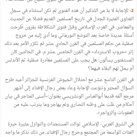
2-
للإجابة
لا
بدّ
من
التّذكير
أن
هذه
الفتوى
لم
تكن
استثناء
في
سجل
الفتاوى
المثيرة
للجدل
في
تاريخ
المسلمين
القديم
فضلا
عن
الحديث
والمعاصر
.
في
الغرب
الإسلامي
وقبل
فتوى
الشكلاطة
بقرون
طُرحت
أسئلة
عديدة
خاصة
بعد
التوسّع
النورماني
وما
أدى
إليه
من
خروج
صقلية
من
حكم
المسلمين
في
القرن
الحادي
عشر
ثم
تكرّر
الأمر
بعد
ذلك
إثر
«
حروب
الاسترداد
»
في
القرن
الخامس
عشر
م
.
في
الحالتين
كان
المستفتون
يسألون
:
هل
يجب
على
المسلمين
مغادرة
صقلية
ثم
الأندلس
أم
يحلّ
لهم
البقاء
فيهما؟
في
القرن
التاسع
عشر
مع
احتلال
الجيوش
الفرنسية
للجزائر
أعيد
طرح
السؤال
المحيّر
وتنوّعت
الإجابة
وعاد
بعض
رجال
الإفتاء
إلى
أشهر
مرجع
ألّفه
قديما
أبوالعباس
الونشريسي
بعنوان
:
«
أسنى
المتاجر
في
بيان
أحكام
من
غَلَبَ
على
وطنه
النصارى
ولم
يهاجر
وما
يترتب
عليه
من
العقوبات
والزواجر
»
.
في
الشرق
العربي
-
الإسلامي
توالت
المستجدات
والنوازل
مثيرة
حيرة
الفئات
الواسعة
من
المجتمع
وحرج
رجال
الإفتاء
.
من
ذلك
نذكر
ما
واجه