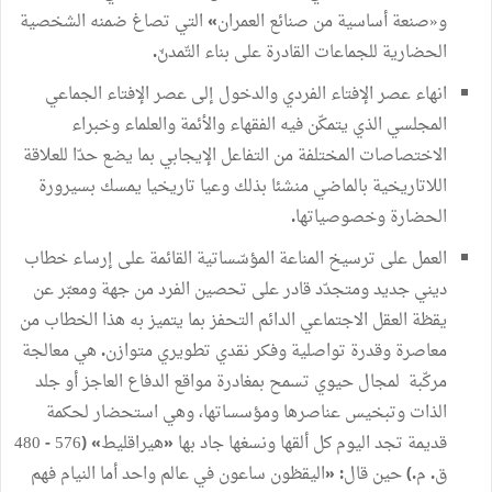
و«صنعة
أساسية
من
صنائع
العمران
التي
تصاغ
ضمنه
الشخصية
»
الحضارية
للجماعات
القادرة
على
بناء
التّمدنّ
.
انهاء
عصر
الإفتاء
الفردي
والدخول
إلى
عصر
الإفتاء
الجماعي
المجلسي
الذي
يتمكّن
فيه
الفقهاء
والأئمة
والعلماء
وخبراء
الاختصاصات
المختلفة
من
التفاعل
الإيجابي
بما
يضع
حدّا
للعلاقة
اللاتاريخية
بالماضي
منشئا
بذلك
وعيا
تاريخيا
يمسك
بسيرورة
الحضارة
وخصوصياتها
.
العمل
على
ترسيخ
المناعة
المؤسّساتية
القائمة
على
إرساء
خطاب
ديني
جديد
ومتجدّد
قادر
على
تحصين
الفرد
من
جهة
ومعبّر
عن
يقظة
العقل
الاجتماعي
الدائم
التحفز
بما
يتميز
به
هذا
الخطاب
من
معاصرة
وقدرة
تواصلية
وفكر
نقدي
تطويري
متوازن
هي
معالجة
.
مركّبة
لمجال
حيوي
تسمح
بمغادرة
مواقع
الدفاع
العاجز
أو
جلد
الذات
وتبخيس
عناصرها
ومؤسساتها،
وهي
استحضار
لحكمة
قديمة
تجد
اليوم
كل
ألقها
ونسغها
جاد
بها
هيراقليط
576
480
-
(
»
«
ق
م
حين
قال
اليقظون
ساعون
في
عالم
واحد
أما
النيام
فهم
«
:
.)
.