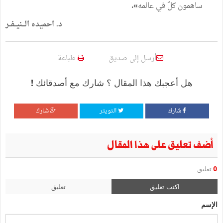
ساهمون
كلٌ
في
عالمه
.
»
د
.
احميده
الـــنيــفــر
أرسل إلى صديق
طباعة
هل أعجبك هذا المقال ؟ شارك مع أصدقائك !
شارك
التويتر
شارك
أضف تعليق على هذا المقال
0
تعليق
اكتب تعليق
تعليق
الإسم