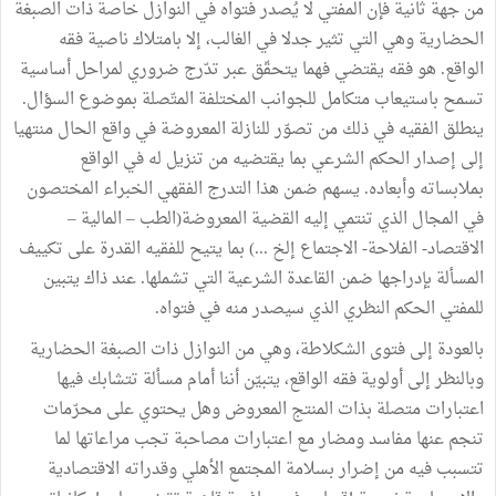
من
جهة
ثانية
فإن
المفتي
لا
يُصدر
فتواه
في
النوازل
خاصة
ذات
الصبغة
الحضارية
وهي
التي
تثير
جدلا
في
الغالب،
إلا
بامتلاك
ناصية
فقه
الواقع
.
هو
فقه
يقتضي
فهما
يتحقّق
عبر
تدّرج
ضروري
لمراحل
أساسية
تسمح
باستيعاب
متكامل
للجوانب
المختلفة
المتّصلة
بموضوع
السؤال
.
ينطلق
الفقيه
في
ذلك
من
تصوّر
للنازلة
المعروضة
في
واقع
الحال
منتهيا
إلى
إصدار
الحكم
الشرعي
بما
يقتضيه
من
تنزيل
له
في
الواقع
بملابساته
وأبعاده
.
يسهم
ضمن
هذا
التدرج
الفقهي
الخبراء
المختصون
في
المجال
الذي
تنتمي
إليه
القضية
المعروضة
(
الطب
–
المالية
–
الاقتصاد
-
الفلاحة
-
الاجتماع
إلخ
...)
بما
يتيح
للفقيه
القدرة
على
تكييف
المسألة
بإدراجها
ضمن
القاعدة
الشرعية
التي
تشملها
.
عند
ذاك
يتبين
للمفتي
الحكم
النظري
الذي
سيصدر
منه
في
فتواه
.
بالعودة
إلى
فتوى
الشكلاطة،
وهي
من
النوازل
ذات
الصبغة
الحضارية
وبالنظر
إلى
أولوية
فقه
الواقع،
يتبيّن
أننا
أمام
مسألة
تتشابك
فيها
اعتبارات
متصلة
بذات
المنتج
المعروض
وهل
يحتوي
على
محرّمات
تنجم
عنها
مفاسد
ومضار
مع
اعتبارات
مصاحبة
تجب
مراعاتها
لما
تتسبب
فيه
من
إضرار
بسلامة
المجتمع
الأهلي
وقدراته
الاقتصادية