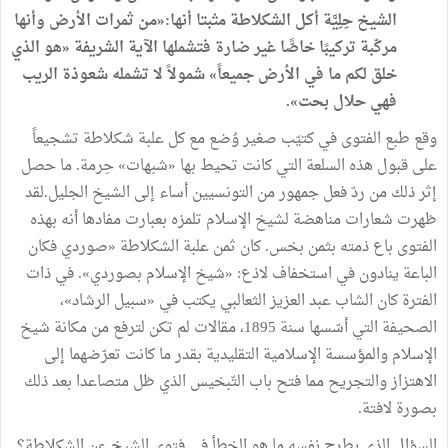
الشيخ
حِلِيَّة
أكل
الشكلاطة
مثبتا
أنها
:
«
من
ثمرات
الأرض
وأنها
مركّبة
تركيبًا
خاصًّا
غير
ضارة
فتشملها
الآية
الشريفة
«
هو
الذي
خلق
لكم
ما
في
الأرض
جميعاً
»
شمولاً
لا
تشمله
شعوذة
الريب
فهي
حلال
بحت
»
.
وقع
طبع
الفتوى
في
كتيّب
صغير
وُضع
مع
كل
علبة
شكلاطة
تشجيعاً
على
قبول
هذه
السلعة
التي
كانت
تحيط
بها
«
شبهات
»
حِرمة
.
ما
حصل
إثر
ذلك
من
ردّ
فعل
جمهور
من
التونسيين
أساء
إلى
الشيخ
الجليل
.
لقد
ظهرت
شعارات
مناهضة
لشيخ
الإسلام
تلمزه
بعبارت
مفادها
أنه
بهذه
الفتوى
باع
ذمته
بثمن
بخس
.
كان
ثمن
علبة
الشكلاطة
«
صوردي
فكان
الباعة
ينادون
في
استخفاف
لاذع
:
«
شيخ
الإسلام
بصوردي
»
.
في
ذات
الفترة
كان
الشاب
عبد
العزيز
الثعالبي
يكتب
في
«
سبيل
الرشاد
»
،
الصحيفة
التي
أسّسها
سنة
1895،
مقالات
لم
تكن
لترفع
من
مكانة
شيخ
الإسلام
والمؤسسة
الإسلامية
التقليدية
بقدر
ما
كانت
تعرّضهما
إلى
الاهتزاز
والتجريح
مما
فتح
باب
التّبخيس
الذي
ظل
متصاعدا
بعد
ذلك
بصورة
لافتة
.
السؤال
الذي
يطرح
نفسه
ما
هو
الخطأ
في
فتوى
الشيخ
عن
الشكلاطة؟