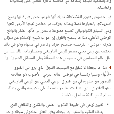
والاجتماعية
نتيجة
إقحامه
في
منافسة
قاهرة
تقضي
على
إمكانياته
وتماسكه
.
في
خصوص
فتوى
الشكلاطة،
ندرك
أنها
شرعيا،حلال
في
ذاتها
يصحّ
استهلاكها
باعتبارها
نعمة
وغذاء
يتركب
من
عناصر
تنبتها
الأرض
لكنها
وفي
السياق
الكولونيالي
تصبح
ممنوعة
بالنظر
إلى
مآلها
الضار
بالواقع
الوطني
الأهلي
.
هذا
ما
يسمح
بالقول
إن
جواب
شيخ
الإسلام
عن
سؤال
شركة
«
مونيي
»
الفرنسية
صحيح
جزئيا
وقاصر
في
منتهاه
وهو
في
ذلك
يكشف
عن
وعي
ديني
مفتقر
للوعي
التاريخي
ومستلزماته
.
تلك
علّة
من
علل
عالم
المسلمين
في
خصوص
هذه
المسألة
وفي
المسائل
الشبيهة
بها
.
4-
هذا
ما
يجعلنا
لا
نتفق
مع
التبسيط
المُخِلّ
الذي
يرى
في
الفتوى
«
تَأَلُّها
»
وسببا
رئيسيّا
في
فوضى
العالم
العربي
.
الأصوب
هو
معالجة
القصور
من
جذوره
أي
من
افتراق
الوعي
الديني
عن
الوعي
التاريخي
وهو
الافتراق
الذي
تظافرت
عناصر
متعددة
على
تكريسه
والذي
يتطلب
معالجة
من
ثلاثة
مداخل
متكاملة
:
تغيير
نوعي
في
طبيعة
التكوين
العلمي
والفكري
والثقافي
الذي
يتلقاه
الفقيه
والمفتي
بما
يجعله
وفق
النظر
الخلدوني
مجالا
واحدا