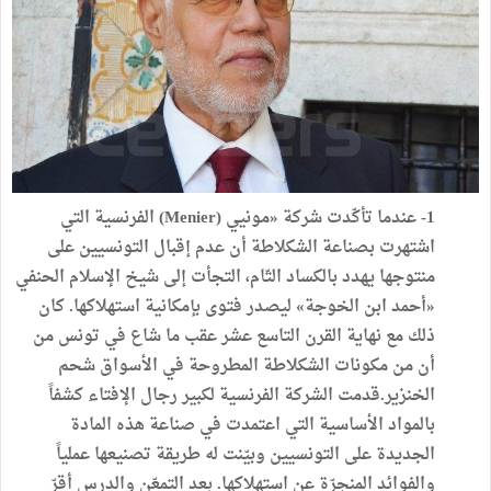
1- عندما
تأكّدت
شركة
«
مونيي
(
Menier
)
الفرنسية
التي
اشتهرت
بصناعة
الشكلاطة
أن
عدم
إقبال
التونسيين
على
منتوجها
يهدد
بالكساد
التّام،
التجأت
إلى
شيخ
الإسلام
الحنفي
«
أحمد
ابن
الخوجة
»
ليصدر
فتوى
بإمكانية
استهلاكها
.
كان
ذلك
مع
نهاية
القرن
التاسع
عشر
عقب
ما
شاع
في
تونس
من
أن
من
مكونات
الشكلاطة
المطروحة
في
الأسواق
شحم
الخنزير
.
قدمت
الشركة
الفرنسية
لكبير
رجال
الإفتاء
كشفاً
بالمواد
الأساسية
التي
اعتمدت
في
صناعة
هذه
المادة
الجديدة
على
التونسيين
وبيّنت
له
طريقة
تصنيعها
عملياً
والفوائد
المنجرّة
عن
استهلاكها
.
بعد
التمعّن
والدرس
أقرّ